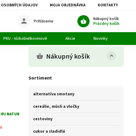
 OSOBNÝCH ÚDAJOV
MOJA OBJEDNÁVKA
KONTAKTY
Nákupný košík
Prihlásenie
Prázdny košík
PKU - nízkobielkovinové
Akcie
Novinky
Článk
Nákupný košík
Sortiment
alternatíva smotany
cereálie, müsli a vločky
:
IPJ NATUR
cestoviny
ní
cukor a sladidlá