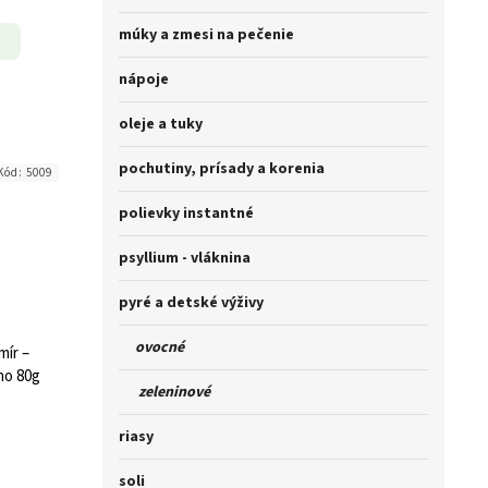
múky a zmesi na pečenie
nápoje
oleje a tuky
pochutiny, prísady a korenia
Kód:
5009
polievky instantné
psyllium - vláknina
pyré a detské výživy
ovocné
mír –
no 80g
zeleninové
riasy
soli