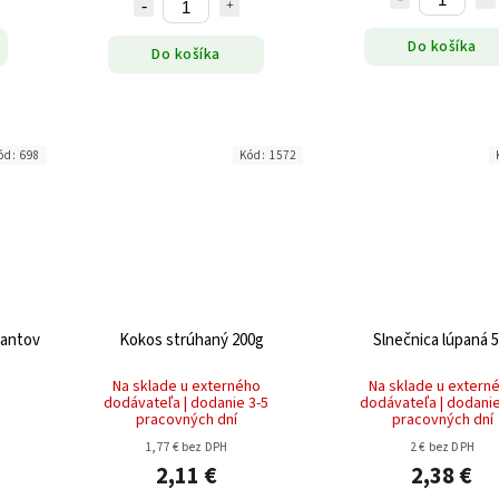
Do košíka
Do košíka
ód:
698
Kód:
1572
vantov
Kokos strúhaný 200g
Slnečnica lúpaná 
Na sklade u externého
Na sklade u extern
dodávateľa | dodanie 3-5
dodávateľa | dodanie
pracovných dní
pracovných dní
1,77 € bez DPH
2 € bez DPH
2,11 €
2,38 €