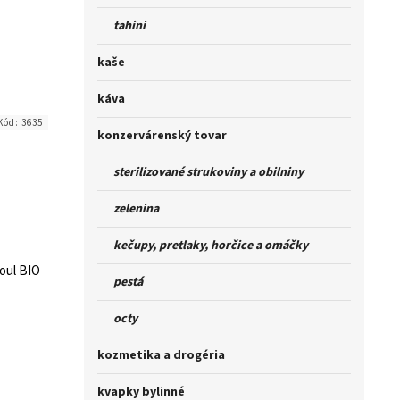
tahini
kaše
káva
Kód:
3635
konzervárenský tovar
sterilizované strukoviny a obilniny
zelenina
kečupy, pretlaky, horčice a omáčky
oul BIO
pestá
octy
kozmetika a drogéria
kvapky bylinné