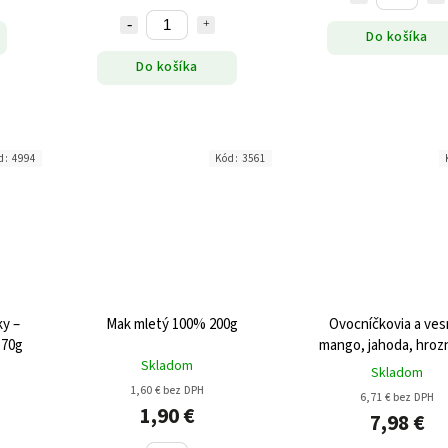
Do košíka
Do košíka
d:
4994
Kód:
3561
ky –
Mak mletý 100% 200g
Ovocníčkovia a ves
 70g
mango, jahoda, hroz
Skladom
Skladom
1,60 € bez DPH
6,71 € bez DPH
1,90 €
7,98 €