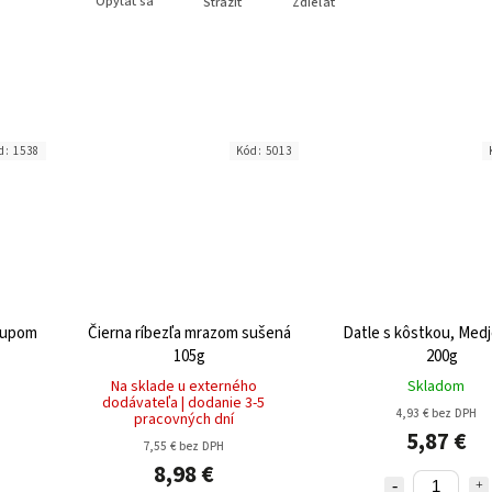
Opýtať sa
Strážiť
Zdieľať
d:
1538
Kód:
5013
irupom
Čierna ríbezľa mrazom sušená
Datle s kôstkou, Medj
105g
200g
Na sklade u externého
Skladom
dodávateľa | dodanie 3-5
4,93 € bez DPH
pracovných dní
5,87 €
7,55 € bez DPH
8,98 €