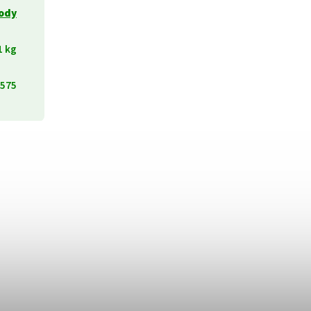
lody
1 kg
575