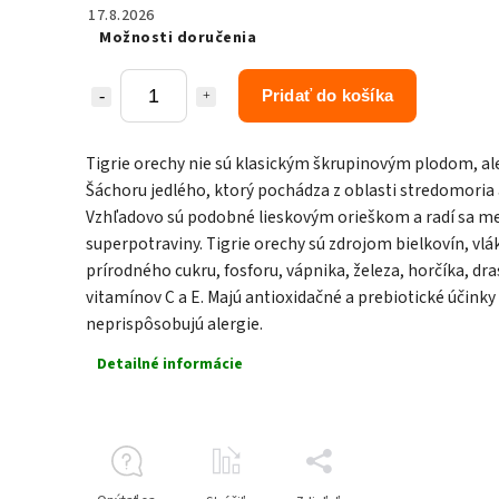
17.8.2026
Možnosti doručenia
Pridať do košíka
Tigrie orechy nie sú klasickým škrupinovým plodom, al
Šáchoru jedlého, ktorý pochádza z oblasti stredomoria a
Vzhľadovo sú podobné lieskovým orieškom a radí sa m
superpotraviny. Tigrie orechy sú zdrojom bielkovín, vlá
prírodného cukru, fosforu, vápnika, železa, horčíka, dra
vitamínov C a E. Majú antioxidačné a prebiotické účinky
neprispôsobujú alergie.
Detailné informácie