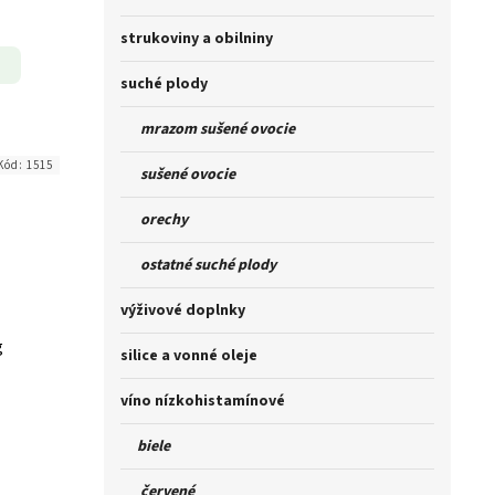
strukoviny a obilniny
suché plody
mrazom sušené ovocie
Kód:
1515
sušené ovocie
orechy
ostatné suché plody
výživové doplnky
g
silice a vonné oleje
víno nízkohistamínové
biele
červené