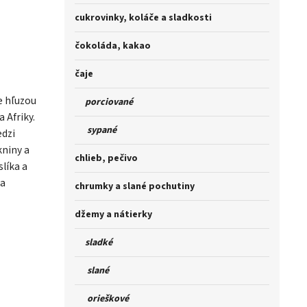
cukrovinky, koláče a sladkosti
čokoláda, kakao
čaje
e hľuzou
porciované
 Afriky.
sypané
edzi
kniny a
chlieb, pečivo
slíka a
 a
chrumky a slané pochutiny
džemy a nátierky
sladké
slané
orieškové