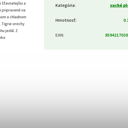
 šťavnatejšiu a
Kategória
:
suché p
ú pripravené na
chom a chladnom
Hmotnosť
:
0.
. Tigrie orechy
hu jedál. Z
EAN
:
8594217030
ieko