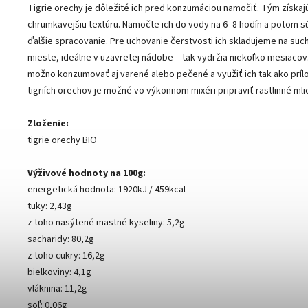
Tigrie orechy je dôležité ich pred konzumáciou namočiť. Tým získajú
chrumkavejšiu textúru. Namočte ich do vody na 6–8 hodín a potom s
ďalšie spracovanie. Pre uchovanie čerstvosti ich skladujeme na su
mieste, ideálne v uzavretej nádobe – tak vydržia niekoľko mesiacov
možno konzumovať aj varené alebo pečené a využiť ich tak ako prílo
tigriích orechov je možné vo výkonnom mixéri pripraviť rastlinné ml
Zloženie:
tigrie orechy BIO
Výživové hodnoty na 100g:
energetická hodnota: 1920kJ / 459kcal
tuky: 2,43g
z toho nasýtené mastné kyseliny: 5,2g
sacharidy: 80,2g
z toho cukry: 16,2g
bielkoviny: 4,1g
vláknina: 11,2g
soľ: 0,06g