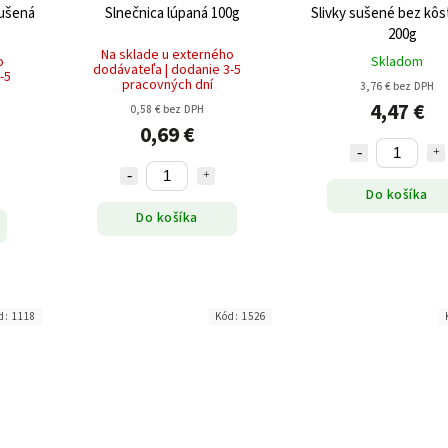
sušená
Slnečnica lúpaná 100g
Slivky sušené bez kôs
200g
Na sklade u externého
o
Skladom
dodávateľa | dodanie 3-5
-5
pracovných dní
3,76 € bez DPH
4,47 €
0,58 € bez DPH
0,69 €
Do košíka
Do košíka
d:
1118
Kód:
1526