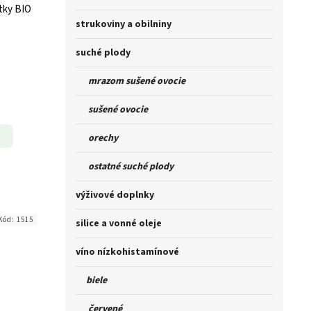
tky BIO
strukoviny a obilniny
suché plody
mrazom sušené ovocie
sušené ovocie
orechy
ostatné suché plody
výživové doplnky
Kód:
1515
silice a vonné oleje
víno nízkohistamínové
biele
červené