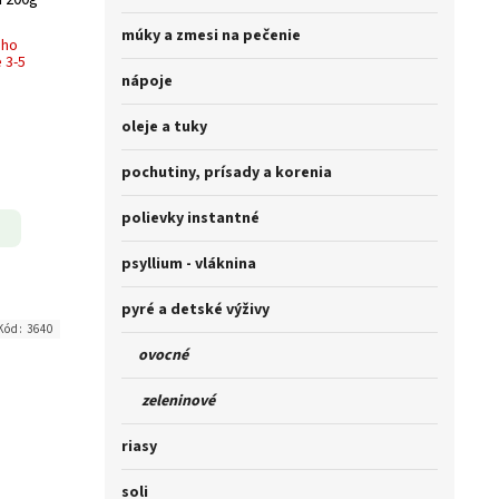
múky a zmesi na pečenie
ého
 3-5
nápoje
oleje a tuky
pochutiny, prísady a korenia
polievky instantné
psyllium - vláknina
pyré a detské výživy
Kód:
3640
ovocné
zeleninové
riasy
soli