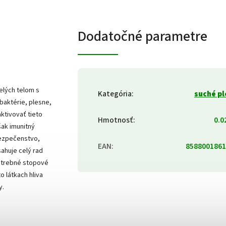
Dodatočné parametre
elých telom s
Kategória
:
suché p
baktérie, plesne,
ktivovať tieto
Hmotnosť
:
0.0
šak imunitný
bezpečenstvo,
EAN
:
8588001861
sahuje celý rad
potrebné stopové
o látkach hliva
y.