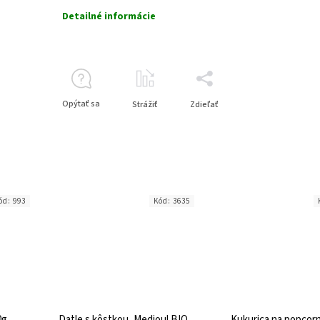
Detailné informácie
Opýtať sa
Strážiť
Zdieľať
ód:
993
Kód:
3635
0g
Datle s kôstkou, Medjoul BIO
Kukurica na popcor