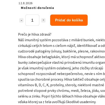
12.8.2026
Možnosti doručenia
Pridať do košíka
Prečo je hliva zdravá?
Náš imunitný systém pozostáva z miliárd buniek, niekt
cirkulujú celých telom s cieľom nájsť, identifikovať a od
cudzorodé patogény (vírusy, baktérie, plesne, rakovino
Hliva obsahuje betaglukán, ktorý má schopnosť aktivov
bunky zabezpečujúce vlastnú prirodzenú imunitu organ
je však imunitný systém oslabený, jeho zložky strácajú
schopnosť rozpoznávať nebezpečenstvo, nevie s ním b
spustia sa chorobné procesy. Hliva taktiež obsahuje cel
vitamínov B, D, C, K, proteíny, steroly, niektoré mastné 
potrebné stopové prvky chrómu, medi, železa, jódu, so
selénu a zinku. Popri týchto látkach hliva obsahuje vlák
vďaka ktorej sa z tela uvoľňujú škodlivé usadeniny.