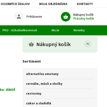
 OSOBNÝCH ÚDAJOV
MOJA OBJEDNÁVKA
KONTAKTY
Nákupný košík
Prihlásenie
Prázdny košík
PKU - nízkobielkovinové
Akcie
Novinky
Článk
Nákupný košík
Sortiment
alternatíva smotany
cereálie, müsli a vločky
ka:
JÁNOŠ
cestoviny
cukor a sladidlá