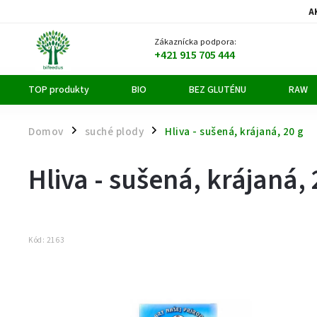
A
Zákaznícka podpora:
+421 915 705 444
TOP produkty
BIO
BEZ GLUTÉNU
RAW
Domov
suché plody
Hliva - sušená, krájaná, 20 g
/
/
Hliva - sušená, krájaná, 
Kód:
2163