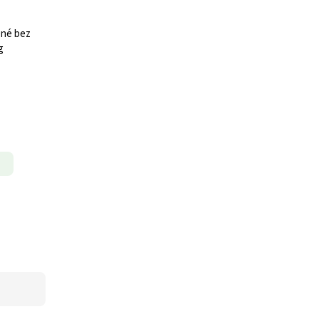
ené bez
g