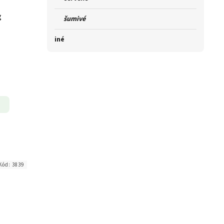
g
šumivé
iné
Kód:
3839