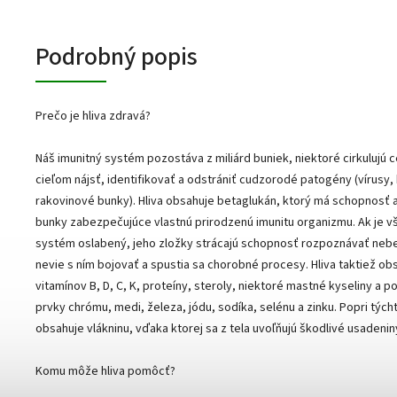
Podrobný popis
Prečo je hliva zdravá?
Náš imunitný systém pozostáva z miliárd buniek, niektoré cirkulujú c
cieľom nájsť, identifikovať a odstrániť cudzorodé patogény (vírusy, 
rakovinové bunky). Hliva obsahuje betaglukán, ktorý má schopnosť a
bunky zabezpečujúce vlastnú prirodzenú imunitu organizmu. Ak je v
systém oslabený, jeho zložky strácajú schopnosť rozpoznávať ne
nevie s ním bojovať a spustia sa chorobné procesy. Hliva taktiež ob
vitamínov B, D, C, K, proteíny, steroly, niektoré mastné kyseliny a 
prvky chrómu, medi, železa, jódu, sodíka, selénu a zinku. Popri týcht
obsahuje vlákninu, vďaka ktorej sa z tela uvoľňujú škodlivé usadenin
Komu môže hliva pomôcť?