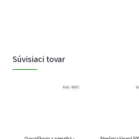
Súvisiaci tovar
Kód:
4993
K
Ovocníčkovia a zvieratká –
Slnečnica lúpaná 50