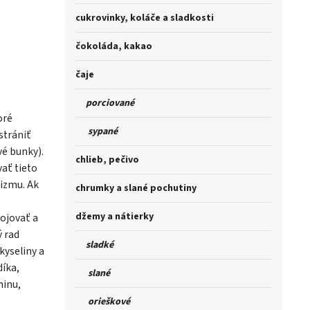
cukrovinky, koláče a sladkosti
čokoláda, kakao
čaje
porciované
oré
sypané
strániť
vé bunky).
chlieb, pečivo
ať tieto
izmu. Ak
chrumky a slané pochutiny
džemy a nátierky
ojovať a
ý rad
sladké
kyseliny a
díka,
slané
ninu,
orieškové