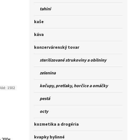
tahini
kaše
káva
konzervárenský tovar
sterilizované strukoviny a obilniny
zelenina
kečupy, pretlaky, horčice a omáčky
Kód:
1502
pestá
octy
kozmetika a drogéria
kvapky bylinné
n 200g