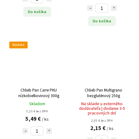
Do košíka
Do košíka
Novinka
Chlieb Pan Carre PKU
Chlieb Pan Multigrano
nízkobielkovinový 300g
bezgluténový 250g
Skladom
Na sklade u externého
dodávateľa | dodanie 3-5
5,23 € bez DPH
pracovných dní
5,49 €
/ ks
2,05 € bez DPH
2,15 €
/ ks