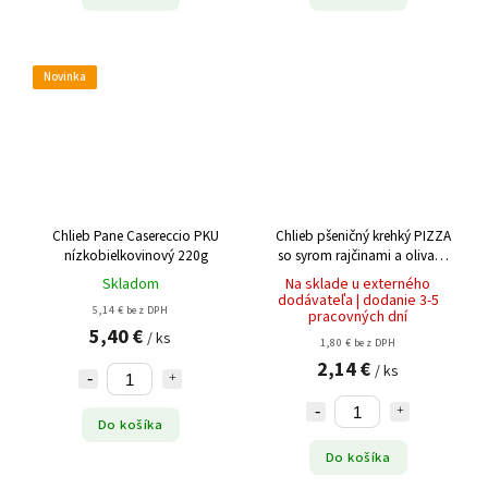
Novinka
Chlieb Pane Casereccio PKU
Chlieb pšeničný krehký PIZZA
nízkobielkovinový 220g
so syrom rajčinami a olivami
130g
Skladom
Na sklade u externého
dodávateľa | dodanie 3-5
5,14 € bez DPH
pracovných dní
5,40 €
/ ks
1,80 € bez DPH
2,14 €
/ ks
Do košíka
Do košíka