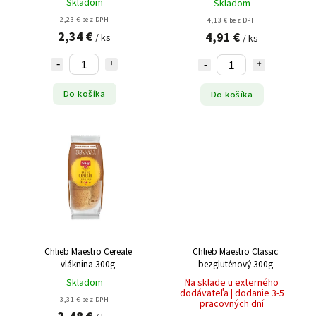
Skladom
Skladom
2,23 € bez DPH
4,13 € bez DPH
2,34 €
4,91 €
/ ks
/ ks
Do košíka
Do košíka
Chlieb Maestro Cereale
Chlieb Maestro Classic
vláknina 300g
bezgluténový 300g
Skladom
Na sklade u externého
dodávateľa | dodanie 3-5
3,31 € bez DPH
pracovných dní