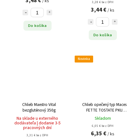
3,48 €
/ ks
3,28 € bez DPH
3,44 €
/ ks
Do košíka
Do košíka
Novinka
Chlieb Maestro Vital
Chlieb opečený typ Maces
bezgluténový 350g
FETTE TOSTATE PKU
nízkobielkovinový (6x34,3g)
Na sklade u externého
Skladom
205g
dodávateľa | dodanie 3-5
6,05 € bez DPH
pracovných dní
6,35 €
/ ks
3,31 € bez DPH