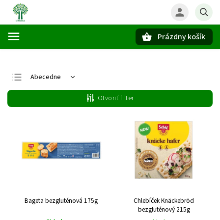
Prázdny košík
Hľadať
Abecedne
Najlacnejšie
Otvoriť filter
Najdrahšie
Najpredávanejšie
Bageta bezgluténová 175g
Chlebíček Knäckebröd
bezgluténový 215g