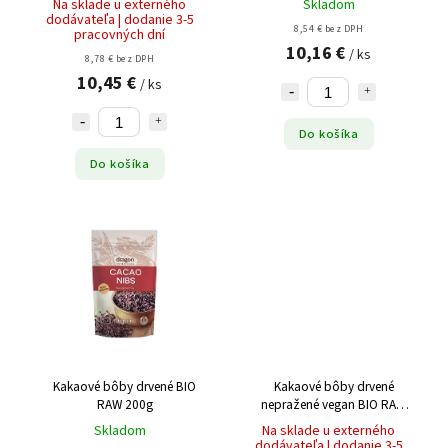
Na sklade u externého
Skladom
dodávateľa | dodanie 3-5
8,54 € bez DPH
pracovných dní
10,16 €
/ ks
8,78 € bez DPH
10,45 €
/ ks
Do košíka
Do košíka
Kakaové bôby drvené BIO
Kakaové bôby drvené
RAW 200g
nepražené vegan BIO RAW
150g
Skladom
Na sklade u externého
dodávateľa | dodanie 3-5