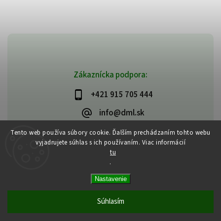
Zákaznícka podpora:
+421 915 705 444
info@dml.sk
Tento web používa súbory cookie. Ďalším prechádzaním tohto webu
vyjadrujete súhlas s ich používaním. Viac informácií
tu
.
Copyright 2026
bifeedus | BIO | DIA | BEZLEPKOVÉ POTRAVINY
. Všetky
Nastavenie
práva vyhradené.
Vytvořil
Shoptet
| Design
Shoptak.cz
Súhlasím