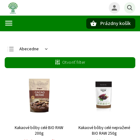
Prázdny košík
Hľadať
Abecedne
Najlacnejšie
Otvoriť filter
Najdrahšie
Najpredávanejšie
Kakaové bôby celé BIO RAW
Kakaové bôby celé nepražené
200g
BIO RAW 250g