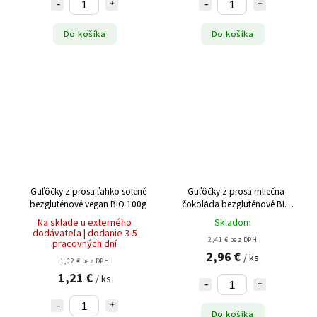
Do košíka
Do košíka
Guľôčky z prosa ľahko solené
Guľôčky z prosa mliečna
bezgluténové vegan BIO 100g
čokoláda bezgluténové BIO
80g
Na sklade u externého
Skladom
dodávateľa | dodanie 3-5
2,41 € bez DPH
pracovných dní
2,96 €
/ ks
1,02 € bez DPH
1,21 €
/ ks
Do košíka