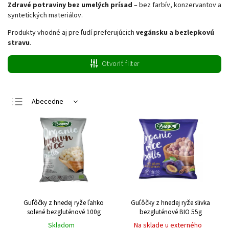
Zdravé potraviny bez umelých prísad
– bez farbív, konzervantov a
syntetických materiálov.
Produkty vhodné aj pre ľudí preferujúcich
vegánsku a bezlepkovú
stravu
.
Otvoriť filter
Abecedne
Najlacnejšie
Najdrahšie
Najpredávanejšie
Guľôčky z hnedej ryže ľahko
Guľôčky z hnedej ryže slivka
solené bezgluténové 100g
bezgluténové BIO 55g
Skladom
Na sklade u externého