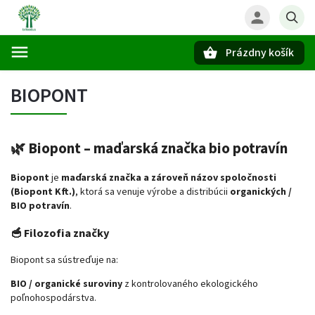
Prázdny košík
Hľadať
BIOPONT
🌿
Biopont – maďarská značka bio potravín
Biopont
je
maďarská značka a zároveň názov spoločnosti
(Biopont Kft.)
, ktorá sa venuje výrobe a distribúcii
organických /
BIO potravín
.
🥣
Filozofia značky
Biopont sa sústreďuje na:
BIO / organické suroviny
z kontrolovaného ekologického
poľnohospodárstva.