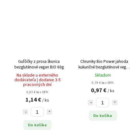
Guľôčky z prosa škorica
Chrumky Bio Power jahoda
bezgluténové vegan BIO 60g
kukuričné bezgluténové vegan
BIO 55g
Na sklade u externého
Skladom
dodávateľa | dodanie 3-5
0,79 € bez DPH
pracovných dní
0,97 €
/ ks
0,93 € bez DPH
1,14 €
/ ks
Do košíka
Do košíka