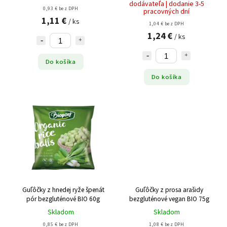
dodávateľa | dodanie 3-5
0,93 € bez DPH
pracovných dní
1,11 €
/ ks
1,04 € bez DPH
1,24 €
/ ks
Do košíka
Do košíka
Guľôčky z hnedej ryže špenát
Guľôčky z prosa arašidy
pór bezgluténové BIO 60g
bezgluténové vegan BIO 75g
Skladom
Skladom
0,85 € bez DPH
1,08 € bez DPH