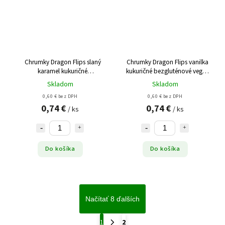
Chrumky Dragon Flips slaný
Chrumky Dragon Flips vanilka
karamel kukuričné
kukuričné bezgluténové vegan
bezgluténové vegan BIO 25g
BIO 25g
Skladom
Skladom
0,60 € bez DPH
0,60 € bez DPH
0,74 €
0,74 €
/ ks
/ ks
Do košíka
Do košíka
Načítať 8 ďalších
1
2