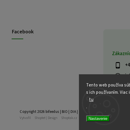
Facebook
Zákazní
+4
in
Tento web používa súb
s ich používaním. Viac 
tu
.
Copyright 2026
bifeedus | BIO | DIA | BEZLEPKOVÉ POTRAVINY
. Vše
Vytvořil
Shoptet
| Design
Shoptak.cz
Nastavenie