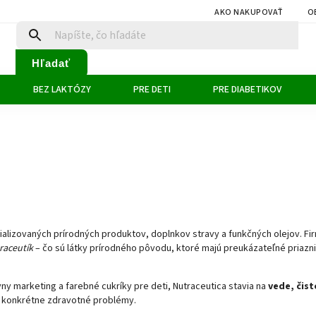
AKO NAKUPOVAŤ
O
Hľadať
BEZ LAKTÓZY
PRE DETI
PRE DIABETIKOV
lizovaných prírodných produktov, doplnkov stravy a funkčných olejov. Firm
raceutík
– čo sú látky prírodného pôvodu, ktoré majú preukázateľné priazn
y marketing a farebné cukríky pre deti, Nutraceutica stavia na
vede, čist
šia konkrétne zdravotné problémy.