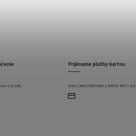
učenie
Prijímame platby kartou
rmo od 50€
VISA | MASTERCARD | APPLE PAY | G