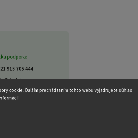
cka podpora:
21 915 705 444
fo@dml.sk
ory cookie. Ďalším prechádzaním tohto webu vyjadrujete súhlas
informácií
tky práva vyhradené.