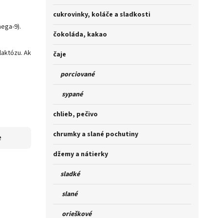
cukrovinky, koláče a sladkosti
ega-9).
čokoláda, kakao
laktózu. Ak
čaje
porciované
sypané
chlieb, pečivo
chrumky a slané pochutiny
e
džemy a nátierky
sladké
slané
orieškové