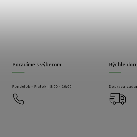
Poradíme s výberom
Rýchle dor
Pondelok - Piatok | 8:00 - 16:00
Doprava zada