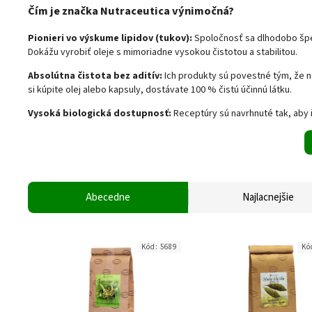
Čím je značka Nutraceutica výnimočná?
Pionieri vo výskume lipidov (tukov):
Spoločnosť sa dlhodobo špe
Dokážu vyrobiť oleje s mimoriadne vysokou čistotou a stabilitou.
Absolútna čistota bez aditív:
Ich produkty sú povestné tým, že n
si kúpite olej alebo kapsuly, dostávate 100 % čistú účinnú látku.
Vysoká biologická dostupnosť:
Receptúry sú navrhnuté tak, aby i
Abecedne
Najlacnejšie
Kód:
5689
Kó