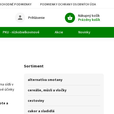
BCHODNÉ PODMIENKY
PODMIENKY OCHRANY OSOBNÝCH ÚDAJOV
M
Nákupný košík
Prihlásenie
Prázdny košík
PKU - nízkobielkovinové
Akcie
Novinky
Článk
Sortiment
alternatíva smotany
a sídli v
ivé účinky
cereálie, müsli a vločky
cestoviny
ote a
cukor a sladidlá