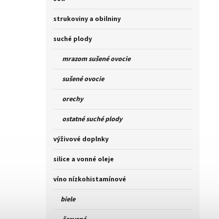
strukoviny a obilniny
suché plody
mrazom sušené ovocie
sušené ovocie
orechy
ostatné suché plody
výživové doplnky
silice a vonné oleje
víno nízkohistamínové
biele