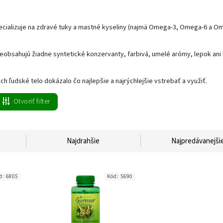
cializuje na zdravé tuky a mastné kyseliny (najmä Omega-3, Omega-6 a Om
eobsahujú žiadne syntetické konzervanty, farbivá, umelé arómy, lepok ani 
ch ľudské telo dokázalo čo najlepšie a najrýchlejšie vstrebať a využiť.
Otvoriť filter
Najdrahšie
Najpredávanejši
d:
6805
Kód:
5690