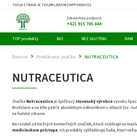
TVOJA STRAVA JE TVOJÍM LIEKOM | HIPPOKRATES
Zákaznícka podpora:
+421 915 705 444
TOP produkty
BIO
BEZ GLUTÉNU
RAW
Domov
Predávané značky
NUTRACEUTICA
/
/
NUTRACEUTICA
Značka
Nutraceutica
je špičkový
slovenský výrobca
vysoko špecia
Bratislave a na trhu patrí k absolútnym odborníkom v oblasti tzv.
nut
na ľudské zdravie.
Na rozdiel od bežných komerčných značiek, ktoré vsádzajú na masívn
medicínskom prístupe
. Ich produkty vyhľadávajú ľudia, ktorí rie