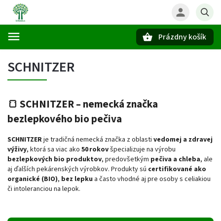
Prázdny košík
Hľadať
SCHNITZER
🍞
SCHNITZER – nemecká značka
bezlepkového bio pečiva
SCHNITZER
je tradičná nemecká značka z oblasti
vedomej a zdravej
výživy
, ktorá sa viac ako
50 rokov
špecializuje na výrobu
bezlepkových bio produktov
, predovšetkým
pečiva a chleba
, ale
aj ďalších pekárenských výrobkov. Produkty sú
certifikované ako
organické (BIO)
,
bez lepku
a často vhodné aj pre osoby s celiakiou
či intoleranciou na lepok.