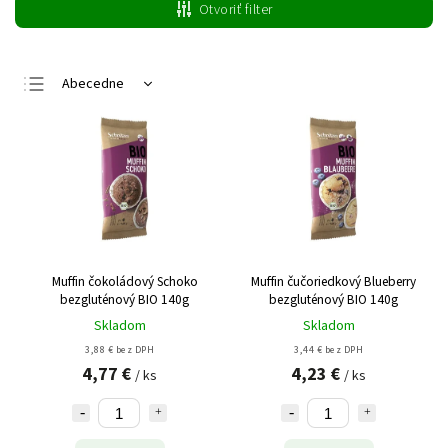
Otvoriť filter
Abecedne
Najlacnejšie
Najdrahšie
Najpredávanejšie
Muffin čokoládový Schoko
Muffin čučoriedkový Blueberry
bezgluténový BIO 140g
bezgluténový BIO 140g
Skladom
Skladom
3,88 € bez DPH
3,44 € bez DPH
4,77 €
4,23 €
/ ks
/ ks