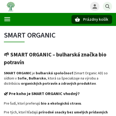
Prázdny košík
Hľadať
SMART ORGANIC
🌱
SMART ORGANIC – bulharská značka bio
potravín
SMART ORGANIC
je
bulharská spoločnosť
(Smart Organic AD) so
sídlom v
Sofie, Bulharsko
, ktorá sa špecializuje na výrobu a
distribúciu
organických potravín a zdravých produktov
.
🌿 Pre koho je SMART ORGANIC vhodný?
Pre ľudí, ktorí preferujú
bio a ekologickú stravu
.
Pre tých, ktorí hľadajú
prírodné snacky bez umelých prídavných