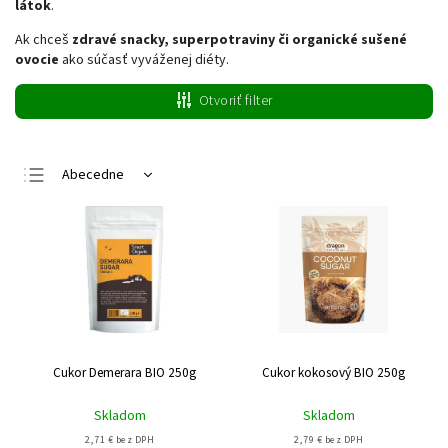
látok
.
Ak chceš
zdravé snacky, superpotraviny či organické sušené
ovocie
ako súčasť vyváženej diéty.
Otvoriť filter
Abecedne
Najlacnejšie
Najdrahšie
Najpredávanejšie
Cukor Demerara BIO 250g
Cukor kokosový BIO 250g
Skladom
Skladom
2,71 € bez DPH
2,79 € bez DPH