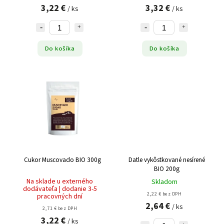
3,22 €
3,32 €
/ ks
/ ks
Do košíka
Do košíka
Cukor Muscovado BIO 300g
Datle vykôstkované nesírené
BIO 200g
Na sklade u externého
Skladom
dodávateľa | dodanie 3-5
2,22 € bez DPH
pracovných dní
2,64 €
/ ks
2,71 € bez DPH
3,22 €
/ ks