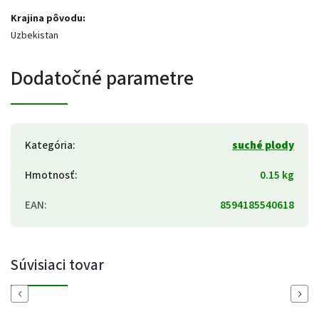
Krajina pôvodu:
Uzbekistan
Dodatočné parametre
Kategória
:
suché plody
Hmotnosť
:
0.15 kg
EAN
:
8594185540618
Súvisiaci tovar
Previous
Next