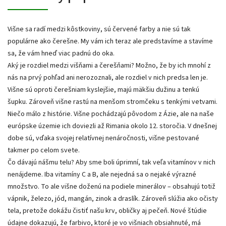
Višne sa radí medzi kôstkoviny, sú červené farby a nie sú tak
populárne ako čerešne. My vám ich teraz ale predstavíme a stavíme
sa, že vám hneď viac padnú do oka.
Aký je rozdiel medzi višňami a čerešňami? Možno, že by ich mnohí z
nás na prvý pohľad ani nerozoznali, ale rozdiel v nich predsa len je.
Višne sú oproti čerešniam kyslejšie, majú mäkšiu dužinu a tenkú
šupku. Zároveň višne rastú na menšom stromčeku s tenkými vetvami.
Niečo málo z histórie. Višne pochádzajú pôvodom z Ázie, ale na naše
európske územie ich doviezli až Rimania okolo 12. storočia. V dnešnej
dobe sú, vďaka svojej relatívnej nenáročnosti, višne pestované
takmer po celom svete.
Čo dávajú nášmu telu? Aby sme boli úprimní, tak veľa vitamínov v nich
nenájdeme. Iba vitamíny C a B, ale nejedná sa o nejaké výrazné
množstvo. To ale višne doženú na podiele minerálov – obsahujú totiž
vápnik, železo, jód, mangán, zinok a draslík. Zároveň slúžia ako očisty
tela, pretože dokážu čistiť našu krv, obličky aj pečeň. Nové štúdie
údajne dokazujú, že farbivo, ktoré je vo višniach obsiahnuté, má