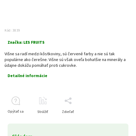
Kód:
3839
Značka:
LES FRUITS
Višne sa radí medzi kôstkoviny, sú červené farby a nie sú tak
populárne ako čerešne. Višne sú však oveľa bohatšie na minerály a
údajne dokážu pomáhať proti cukrovke.
Detailné informácie
Opýtať sa
Strážiť
Zdieľať