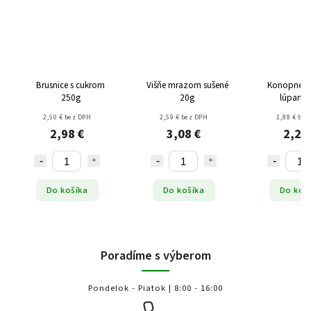
Brusnice s cukrom
Višňe mrazom sušené
Konopné s
250g
20g
lúpané 
2,50 € bez DPH
2,59 € bez DPH
1,88 € bez
2,98 €
3,08 €
2,24
Do košíka
Do košíka
Do koš
Poradíme s výberom
Pondelok - Piatok | 8:00 - 16:00