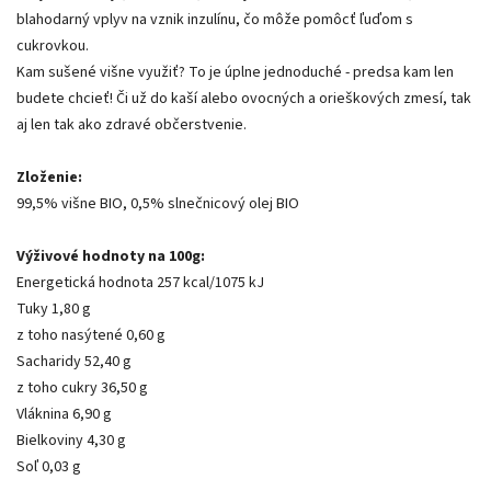
blahodarný vplyv na vznik inzulínu, čo môže pomôcť ľuďom s
cukrovkou.
Kam sušené višne využiť? To je úplne jednoduché - predsa kam len
budete chcieť! Či už do kaší alebo ovocných a orieškových zmesí, tak
aj len tak ako zdravé občerstvenie.
Zloženie:
99,5% višne BIO, 0,5% slnečnicový olej BIO
Výživové hodnoty na 100g:
Energetická hodnota 257 kcal/1075 kJ
Tuky 1,80 g
z toho nasýtené 0,60 g
Sacharidy 52,40 g
z toho cukry 36,50 g
Vláknina 6,90 g
Bielkoviny 4,30 g
Soľ 0,03 g