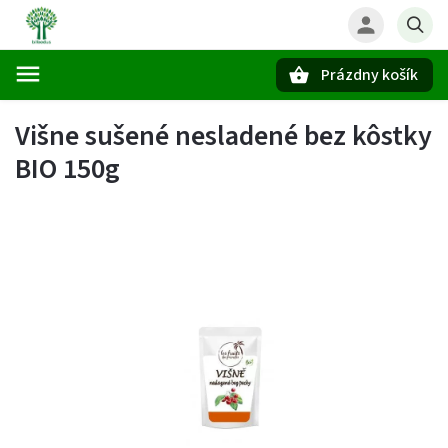
Prázdny košík
Hľadať
Višne sušené nesladené bez kôstky
BIO 150g