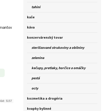
tahini
kaše
ervantov
káva
konzervárenský tovar
sterilizované strukoviny a obilniny
zelenina
kečupy, pretlaky, horčice a omáčky
pestá
octy
kozmetika a drogéria
Kód:
5157
kvapky bylinné