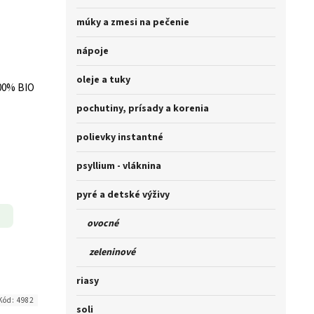
múky a zmesi na pečenie
nápoje
oleje a tuky
100% BIO
pochutiny, prísady a korenia
polievky instantné
psyllium - vláknina
pyré a detské výživy
ovocné
zeleninové
riasy
Kód:
4982
soli