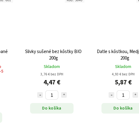
ód:
601
Kód:
3640
pané
Slivky sušené bez kôstky BIO
Datle s kôstkou, Medj
200g
200g
o
Skladom
Skladom
-5
3,76 € bez DPH
4,93 € bez DPH
4,47 €
5,87 €
Do košíka
Do košíka