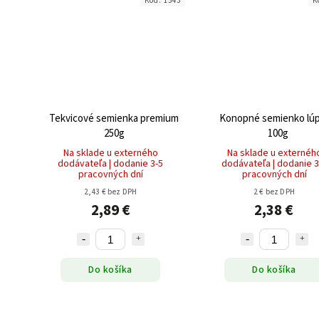
Kód:
1543
K
Tekvicové semienka premium
Konopné semienko lú
250g
100g
Na sklade u externého
Na sklade u externéh
dodávateľa | dodanie 3-5
dodávateľa | dodanie 3
pracovných dní
pracovných dní
2,43 € bez DPH
2 € bez DPH
2,89 €
2,38 €
Do košíka
Do košíka