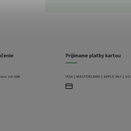
učenie
Prijímame platby kartou
rmo od 50€
VISA | MASTERCARD | APPLE PAY | G