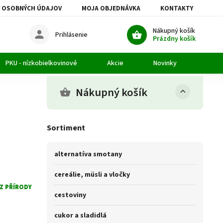
 OSOBNÝCH ÚDAJOV
MOJA OBJEDNÁVKA
KONTAKTY
Nákupný košík
Prihlásenie
Prázdny košík
PKU - nízkobielkovinové
Akcie
Novinky
Článk
Nákupný košík
Sortiment
alternatíva smotany
cereálie, müsli a vločky
 Z PŘÍRODY
cestoviny
cukor a sladidlá