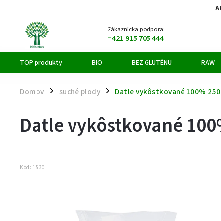
A
Zákaznícka podpora:
+421 915 705 444
TOP produkty
BIO
BEZ GLUTÉNU
RAW
Domov
suché plody
Datle vykôstkované 100% 25
/
/
Datle vykôstkované 100
Kód:
1530