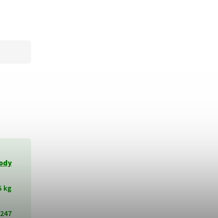
lody
5 kg
247