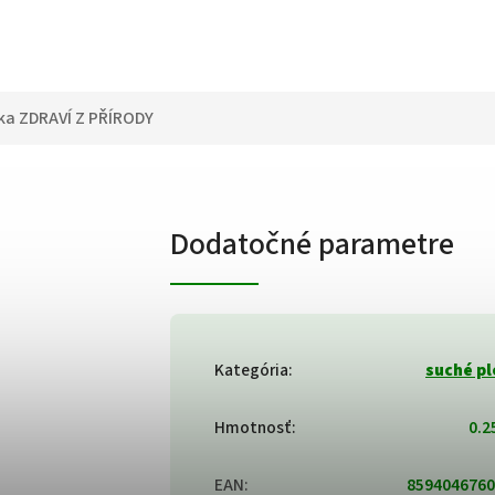
ka
ZDRAVÍ Z PŘÍRODY
Dodatočné parametre
Kategória
:
suché p
Hmotnosť
:
0.2
EAN
:
8594046760