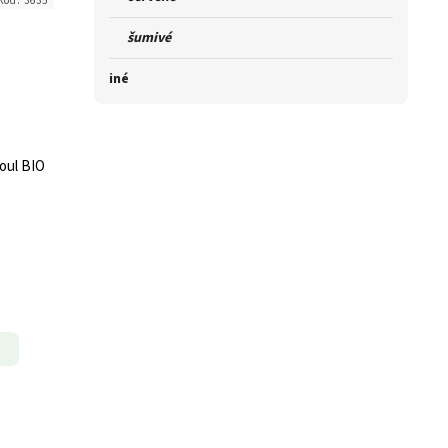
Kód:
3635
šumivé
iné
oul BIO