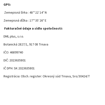
GPS:
Zemepisná šírka : 48 ° 22′ 14″ N
Zemepisná dĺžka : 17 ° 35′ 26″ E
Fakturačné údaje a sídlo spoločnosti:
DML plus, s.r.o.
Botanická 2827/1, 917 08 Trnava
IČO: 46899740
DIČ: 2023635801
IČ DPH: SK 2023635801
Registrácia: Obch. register: Okresný súd Trnava, Sro/30424/T