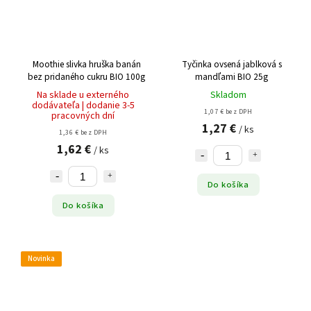
Moothie slivka hruška banán
Tyčinka ovsená jablková s
bez pridaného cukru BIO 100g
mandľami BIO 25g
Na sklade u externého
Skladom
dodávateľa | dodanie 3-5
1,07 € bez DPH
pracovných dní
1,27 €
/ ks
1,36 € bez DPH
1,62 €
/ ks
Do košíka
Do košíka
Novinka