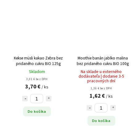
Kekse müsli kakao Zebra bez
Moothie banán jablko malina
pridaného cukru BIO 125g
bez pridaného cukru BIO 100g
Skladom
Na sklade u externého
dodávateľa | dodanie 3-5
3,01 € bez DPH
pracovných dní
3,70 €
/ ks
1,36 € bez DPH
1,62 €
/ ks
Do košíka
Do košíka