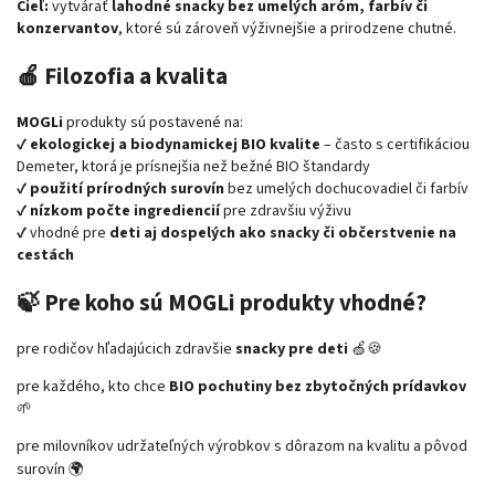
Cieľ:
vytvárať
lahodné snacky bez umelých aróm, farbív či
konzervantov
, ktoré sú zároveň výživnejšie a prirodzene chutné.
🍎
Filozofia a kvalita
MOGLi
produkty sú postavené na:
✔️
ekologickej a biodynamickej BIO kvalite
– často s certifikáciou
Demeter, ktorá je prísnejšia než bežné BIO štandardy
✔️
použití prírodných surovín
bez umelých dochucovadiel či farbív
✔️
nízkom počte ingrediencií
pre zdravšiu výživu
✔️ vhodné pre
deti aj dospelých ako snacky či občerstvenie na
cestách
🍃
Pre koho sú MOGLi produkty vhodné?
pre rodičov hľadajúcich zdravšie
snacky pre deti
🍏🍪
pre každého, kto chce
BIO pochutiny bez zbytočných prídavkov
🌱
pre milovníkov udržateľných výrobkov s dôrazom na kvalitu a pôvod
surovín 🌍