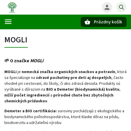
Prázdny košík
Hľadať
MOGLI
🌱
O značke
MOGLi
MOGLi
je
nemecká značka organických snackov a potravín
, ktorá
sa špecializuje na
zdravé pochutiny pre deti aj dospelých
, často
vhodné pri cestovaní, do školy, či ako zdravá desiata. Produkty sú
vyrábané s dôrazom na
BIO a Demeter (biodynamická) kvalitu
,
nižší počet ingrediencií
a
prírodné chute bez zbytočných
chemických prídavkov
.
Demeter a BIO certifikácia:
suroviny pochádzajú z ekologického a
biodynamického poľnohospodárstva, ktoré kladie dôraz na pôdu,
biodiverzitu a udržateľnú výrobu