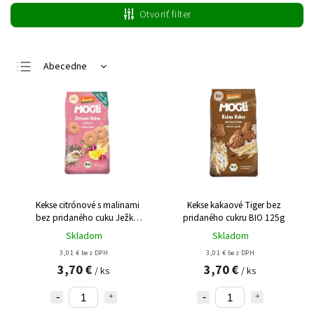
Otvoriť filter
Abecedne
Najlacnejšie
Najdrahšie
Najpredávanejšie
Kekse citrónové s malinami
Kekse kakaové Tiger bez
bez pridaného cuku Ježko
pridaného cukru BIO 125g
BIO 125g
Skladom
Skladom
3,01 € bez DPH
3,01 € bez DPH
3,70 €
3,70 €
/ ks
/ ks