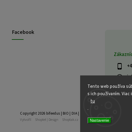
Facebook
Zákazní
+4
in
Tento web používa súb
s ich používaním. Viac 
tu
.
Copyright 2026
bifeedus | BIO | DIA | BEZLEPKOVÉ POTRAVINY
. Vše
Vytvořil
Shoptet
| Design
Shoptak.cz
Nastavenie