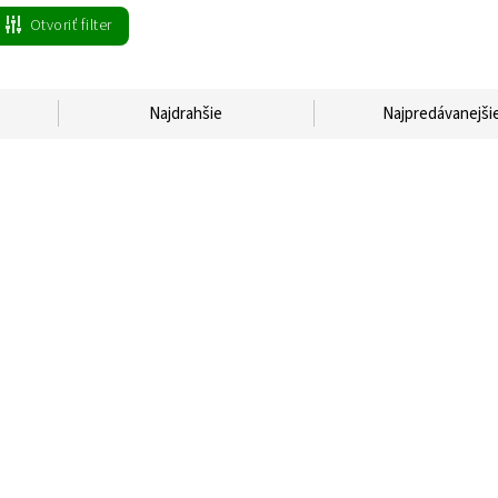
Otvoriť filter
Najdrahšie
Najpredávanejši