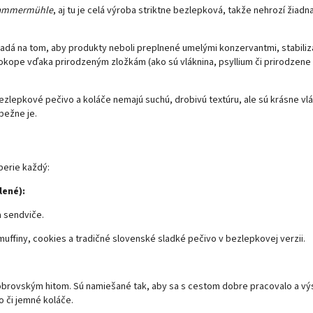
ammermühle
, aj tu je celá výroba striktne bezlepková, takže nehrozí žiadn
ladá na tom, aby produkty neboli preplnené umelými konzervantmi, stabiliz
ope vďaka prirodzeným zložkám (ako sú vláknina, psyllium či prirodzene
ezlepkové pečivo a koláče nemajú suchú, drobivú textúru, ale sú krásne vl
bežne je.
berie každý:
lené):
 sendviče.
uffiny, cookies a tradičné slovenské sladké pečivo v bezlepkovej verzii.
 obrovským hitom. Sú namiešané tak, aby sa s cestom dobre pracovalo a vý
o či jemné koláče.