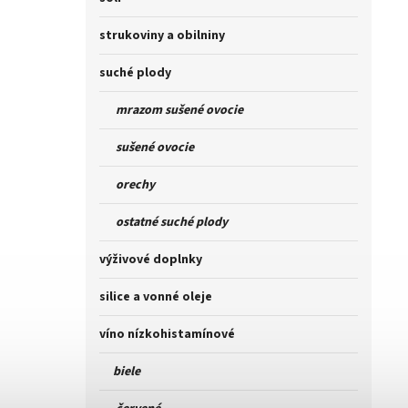
strukoviny a obilniny
suché plody
mrazom sušené ovocie
sušené ovocie
orechy
ostatné suché plody
výživové doplnky
silice a vonné oleje
víno nízkohistamínové
biele