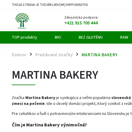
TVOJA STRAVA JE TVOJÍM LIEKOM | HIPPOKRATES
Zákaznícka podpora:
+421 915 705 444
TOP produkty
BIO
BEZ GLUTÉNU
RAW
Domov
Predávané značky
MARTINA BAKERY
/
/
MARTINA BAKERY
Značka
Martina Bakery
je vynikajúca a veľmi populárna
slovenská
zmesi na pečenie
. Ide o skvelý domáci projekt, ktorý vznikol z r
Pre celiatikov a ľudí s potravinovými intoleranciami na Slovensku
Čím je Martina Bakery výnimočná?