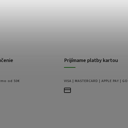
učenie
Prijímame platby kartou
rmo od 50€
VISA | MASTERCARD | APPLE PAY | G