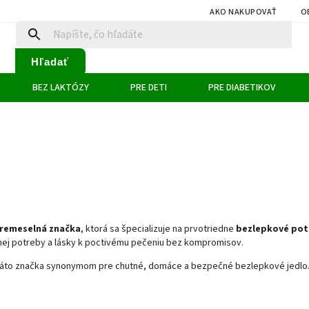
AKO NAKUPOVAŤ
O
Hľadať
BEZ LAKTÓZY
PRE DETI
PRE DIABETIKOV
 remeselná značka
, ktorá sa špecializuje na prvotriedne
bezlepkové pot
eálnej potreby a lásky k poctivému pečeniu bez kompromisov.
 je táto značka synonymom pre chutné, domáce a bezpečné bezlepkové jedlo