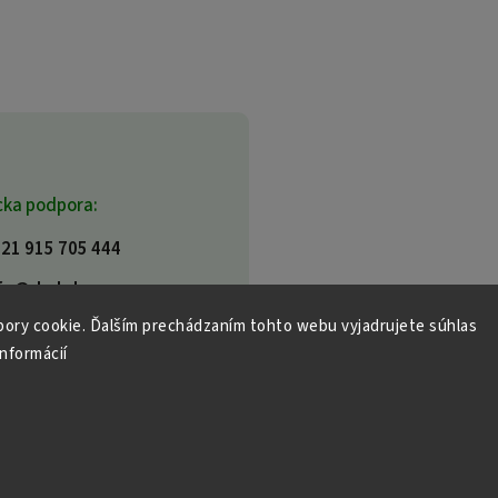
cka podpora:
21 915 705 444
fo@dml.sk
ory cookie. Ďalším prechádzaním tohto webu vyjadrujete súhlas
informácií
tky práva vyhradené.