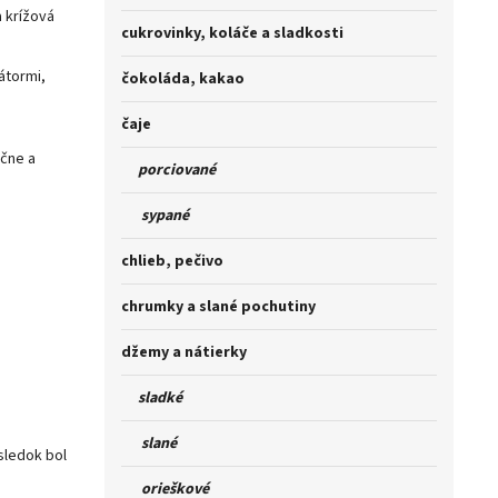
a krížová
cukrovinky, koláče a sladkosti
átormi,
čokoláda, kakao
čaje
áčne a
porciované
sypané
chlieb, pečivo
chrumky a slané pochutiny
džemy a nátierky
sladké
slané
sledok bol
orieškové