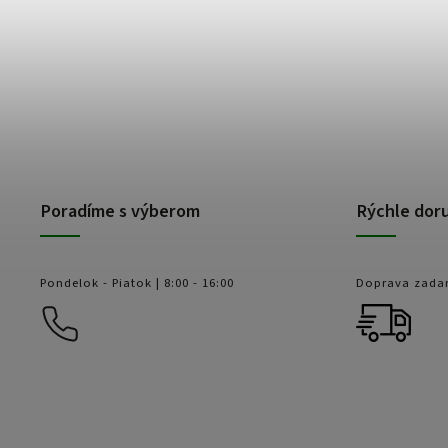
Poradíme s výberom
Rýchle dor
Pondelok - Piatok | 8:00 - 16:00
Doprava zada