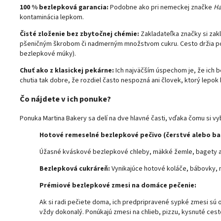
100 % bezlepková garancia:
Podobne ako pri nemeckej značke
H
kontaminácia lepkom.
Čisté zloženie bez zbytočnej chémie:
Zakladateľka značky si zak
pšeničným škrobom či nadmerným množstvom cukru. Cesto držia pok
bezlepkové múky).
Chuť ako z klasickej pekárne:
Ich najväčším úspechom je, že ich b
chutia tak dobre, že rozdiel často nespozná ani človek, ktorý lepok 
Čo nájdete v ich ponuke?
Ponuka Martina Bakery sa delí na dve hlavné časti, vďaka čomu si vy
Hotové remeselné bezlepkové pečivo (čerstvé alebo ba
Úžasné kváskové bezlepkové chleby, mäkké žemle, bagety a
Bezlepková cukráreň:
Vynikajúce hotové koláče, bábovky, m
Prémiové bezlepkové zmesi na domáce pečenie:
Ak si radi pečiete doma, ich predpripravené sypké zmesi sú
vždy dokonalý. Ponúkajú zmesi na chlieb, pizzu, kysnuté cest