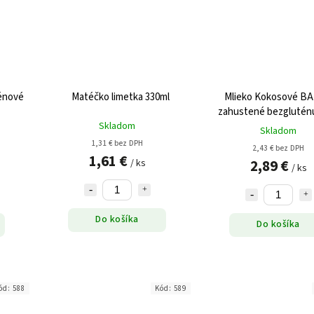
énové
Matéčko limetka 330ml
Mlieko Kokosové B
zahustené bezglutén
Skladom
360ml
Skladom
1,31 € bez DPH
2,43 € bez DPH
1,61 €
2,89 €
/ ks
/ ks
Do košíka
Do košíka
ód:
588
Kód:
589