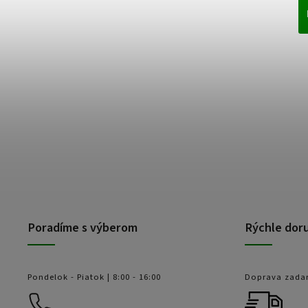
Poradíme s výberom
Rýchle dor
Pondelok - Piatok | 8:00 - 16:00
Doprava zada