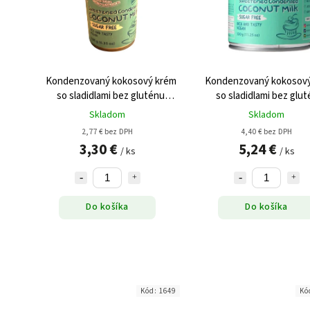
Kondenzovaný kokosový krém
Kondenzovaný kokosov
so sladidlami bez gluténu
so sladidlami bez glu
vegan 180g
vegan 320g
Skladom
Skladom
2,77 € bez DPH
4,40 € bez DPH
3,30 €
5,24 €
/ ks
/ ks
Do košíka
Do košíka
Kód:
1649
Kó