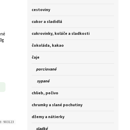
cestoviny
cukor a sladidlá
cukrovinky, koláče a sladkosti
ené
0g
čokoláda, kakao
čaje
porciované
sypané
chlieb, pečivo
chrumky a slané pochutiny
džemy a nátierky
d:
903123
sladké