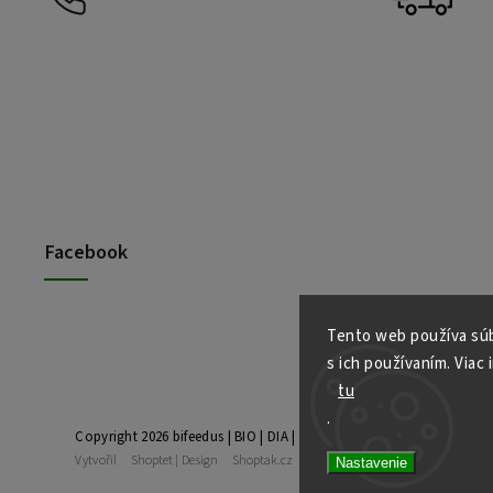
Facebook
Tento web používa súb
s ich používaním. Viac 
tu
.
Copyright 2026
bifeedus | BIO | DIA | BEZLEPKOVÉ POTRAVINY
. Vše
Vytvořil
Shoptet
| Design
Shoptak.cz
Nastavenie