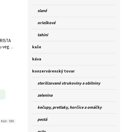
slané
orieškové
tahini
ARISTA
u vegan
kaše
káva
konzervárenský tovar
sterilizované strukoviny a obilniny
zelenina
kečupy, pretlaky, horčice a omáčky
pestá
Kód:
590
octy