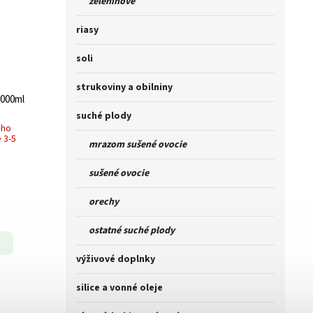
zeleninové
riasy
soli
strukoviny a obilniny
vá BIO 1000ml
suché plody
ého
 3-5
mrazom sušené ovocie
sušené ovocie
orechy
ostatné suché plody
výživové doplnky
silice a vonné oleje