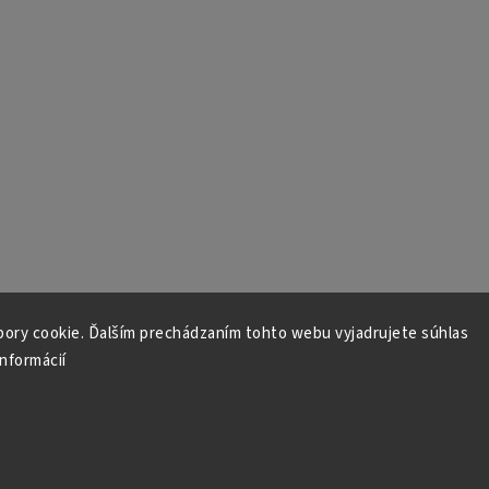
ory cookie. Ďalším prechádzaním tohto webu vyjadrujete súhlas
informácií
tky práva vyhradené.