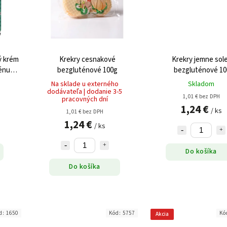
ý krém
Krekry cesnakové
Krekry jemne sol
ténu
bezgluténové 100g
bezgluténové 10
Na sklade u externého
Skladom
dodávateľa | dodanie 3-5
1,01 € bez DPH
pracovných dní
1,24 €
/ ks
1,01 € bez DPH
1,24 €
/ ks
Do košíka
Do košíka
d:
1650
Kód:
5757
Kó
Akcia