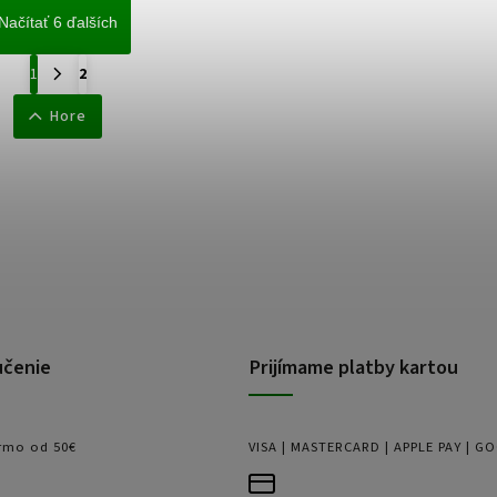
Načítať 6 ďalších
1
2
Hore
učenie
Prijímame platby kartou
rmo od 50€
VISA | MASTERCARD | APPLE PAY | G