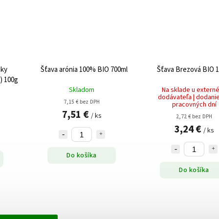
sky
Šťava arónia 100% BIO 700ml
Šťava Brezo
) 100g
Skladom
Na sklade u extern
dodávateľa | dodanie
7,15 € bez DPH
pracovných dní
7,51 €
/ ks
2,72 € bez DPH
3,24 €
/ ks
Do košíka
Do košíka