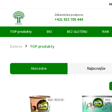
A
Zákaznícka podpora:
+421 915 705 444
TOP produkty
BIO
BEZ GLUTÉNU
RAW
Domov
TOP produkty
/
Abecedne
Najlacnejšie
Kód:
903120
Kód: