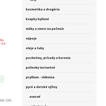
kozmetika a drogéria
kvapky bylinné
múky a zmesi na pečenie
nápoje
ého
 3-5
oleje a tuky
pochutiny, prísady a korenia
polievky instantné
psyllium - vláknina
pyré a detské výživy
ovocné
Kód:
1351