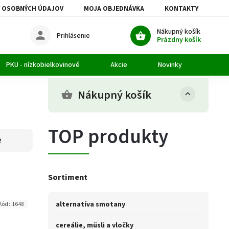
 OSOBNÝCH ÚDAJOV
MOJA OBJEDNÁVKA
KONTAKTY
Nákupný košík
Prihlásenie
Prázdny košík
PKU - nízkobielkovinové
Akcie
Novinky
Člán
Nákupný košík
TOP produkty
e
Sortiment
alternatíva smotany
Kód:
1648
cereálie, müsli a vločky