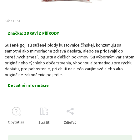
Kód:
1551
Značka:
ZDRAVÍ Z PŘÍRODY
Sušené goji sú sušené plody kustovnice čínskej, konzumujú sa
samotné ako mimoriadne zdravá desiata, alebo sa pridávajú do
cereálnych zmesí, jogurtu a ďalších pokrmov. Sú výborným variantom
originálneho rýchleho občerstvenia, vhodnou alternatívou pre rýchlu
desiatu, pre pohostenie, pri chuti na niečo zaujímavé alebo ako
originálne zakončenie po jedle.
Detailné informácie
Opýtať sa
Strážiť
Zdieľať