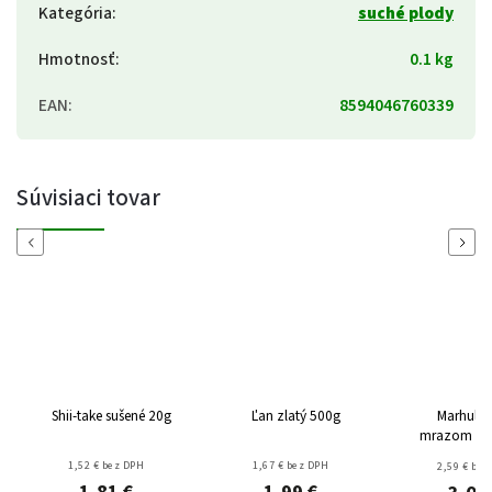
Kategória
:
suché plody
Hmotnosť
:
0.1 kg
EAN
:
8594046760339
Súvisiaci tovar
Previous
Next
Shii-take sušené 20g
Ľan zlatý 500g
Marhule 
mrazom suš
1,52 € bez DPH
1,67 € bez DPH
2,59 € bez