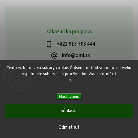
Zákaznícka podpora:
+421 915 705 444
info@dml.sk
Tento web používa súbory cookie. Ďalším prechádzaním tohto webu
vyjadrujete súhlas s ich používaním. Viac informácií
tu
.
Copyright 2026
bifeedus | BIO | DIA | BEZLEPKOVÉ POTRAVINY
. Všetky
Nastavenie
práva vyhradené.
Vytvořil
Shoptet
| Design
Shoptak.cz
Súhlasím
Odmietnuť
Tvoja strava je tvojím liekom | Hippokrates