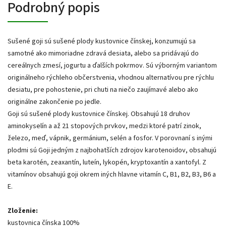
Podrobný popis
Sušené goji sú sušené plody kustovnice čínskej, konzumujú sa
samotné ako mimoriadne zdravá desiata, alebo sa pridávajú do
cereálnych zmesí, jogurtu a ďalších pokrmov. Sú výborným variantom
originálneho rýchleho občerstvenia, vhodnou alternatívou pre rýchlu
desiatu, pre pohostenie, pri chuti na niečo zaujímavé alebo ako
originálne zakončenie po jedle.
Goji sú sušené plody kustovnice čínskej. Obsahujú 18 druhov
aminokyselín a až 21 stopových prvkov, medzi ktoré patrí zinok,
železo, meď, vápnik, germánium, selén a fosfor. V porovnaní s inými
plodmi sú Goji jedným z najbohatších zdrojov karotenoidov, obsahujú
beta karotén, zeaxantín, luteín, lykopén, kryptoxantín a xantofyl. Z
vitamínov obsahujú goji okrem iných hlavne vitamín C, B1, B2, B3, B6 a
E.
Zloženie:
kustovnica čínska 100%