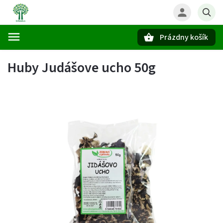
Prázdny košík
Hľadať
Huby Judášove ucho 50g