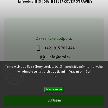
bifeedus | BIO | DIA | BEZLEPKOVÉ POTRAVINY
Zákaznícka podpora:
+421 915 705 444
info@dml.sk
Tento web používa súbory cookie. Ďalším prechádzaním tohto webu
vyjadrujete súhlas s ich používaním. Viac informácií
tu
.
Copyright 2026
bifeedus | BIO | DIA | BEZLEPKOVÉ POTRAVINY
. Všetky
Nastavenie
práva vyhradené.
Vytvořil
Shoptet
| Design
Shoptak.cz
Súhlasím