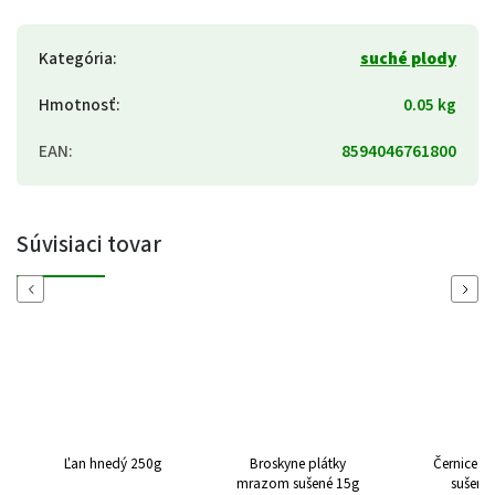
Kategória
:
suché plody
Hmotnosť
:
0.05 kg
EAN
:
8594046761800
Súvisiaci tovar
Previous
Next
Ľan hnedý 250g
Broskyne plátky
Černice 
mrazom sušené 15g
sušené