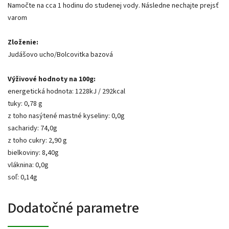
Namočte na cca 1 hodinu do studenej vody. Následne nechajte prejsť
varom
Zloženie:
Judášovo ucho/Bolcovitka bazová
Výživové hodnoty na 100g:
energetická hodnota: 1228kJ / 292kcal
tuky: 0,78 g
z toho nasýtené mastné kyseliny: 0,0g
sacharidy: 74,0g
z toho cukry: 2,90 g
bielkoviny: 8,40g
vláknina: 0,0g
soľ: 0,14g
Dodatočné parametre