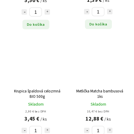
1,39 €
5,50 €
/ ks
/ ks
Do košíka
Do košíka
Krupica špaldová celozrnná
Metlička Matcha bambusová
BIO 500g
1ks
Skladom
Skladom
2,90 € bez DPH
10,47 € bez DPH
3,45 €
12,88 €
/ ks
/ ks