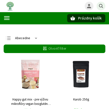
Prázdny košík
Hľadať
Abecedne
Najlacnejšie
Otvoriť filter
Najdrahšie
Najpredávanejšie
Happy gut mix - pre výživu
Karob 250g
mikroflóry vegan bezgluténu
BIO 200g