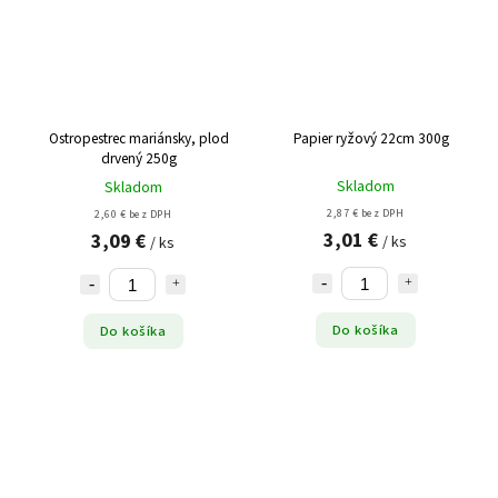
Ostropestrec mariánsky, plod
Papier ryžový 22cm 300g
drvený 250g
Skladom
Skladom
2,87 € bez DPH
2,60 € bez DPH
3,01 €
3,09 €
/ ks
/ ks
Do košíka
Do košíka