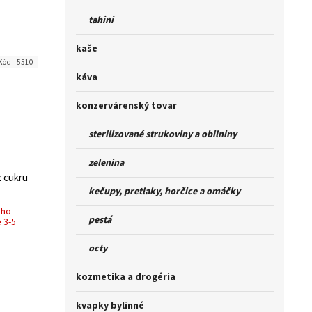
tahini
kaše
Kód:
5510
káva
konzervárenský tovar
sterilizované strukoviny a obilniny
zelenina
z cukru
kečupy, pretlaky, horčice a omáčky
ého
pestá
 3-5
octy
kozmetika a drogéria
kvapky bylinné