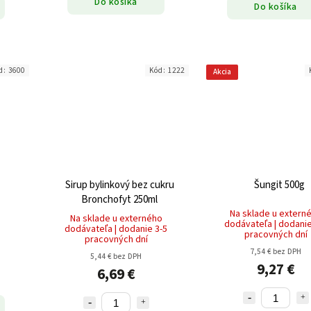
Do košíka
Do košíka
d:
3600
Kód:
1222
Akcia
Sirup bylinkový bez cukru
Šungit 500g
Bronchofyt 250ml
Na sklade u extern
Na sklade u externého
dodávateľa | dodanie
dodávateľa | dodanie 3-5
pracovných dní
pracovných dní
7,54 € bez DPH
5,44 € bez DPH
9,27 €
6,69 €