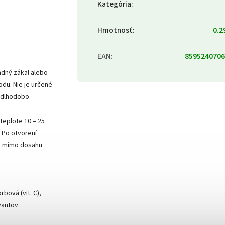
Kategória
:
Hmotnosť
:
0.2
EAN
:
8595240706
adný zákal alebo
du. Nie je určené
 dlhodobo.
 teplote 10 – 25
 Po otvorení
te mimo dosahu
bová (vit. C),
vantov.