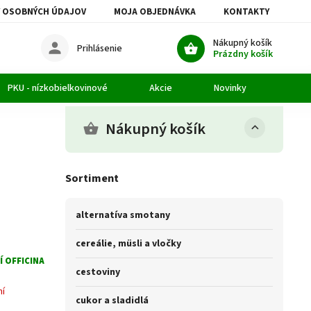
 OSOBNÝCH ÚDAJOV
MOJA OBJEDNÁVKA
KONTAKTY
Nákupný košík
Prihlásenie
Prázdny košík
PKU - nízkobielkovinové
Akcie
Novinky
Článk
Nákupný košík
Sortiment
alternatíva smotany
cereálie, müsli a vločky
 OFFICINA
cestoviny
ní
cukor a sladidlá