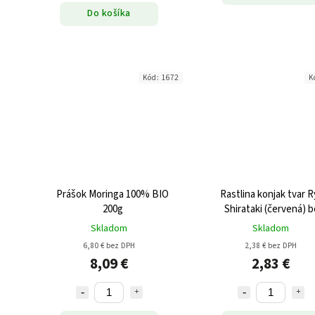
Do košíka
Kód:
1672
K
Prášok Moringa 100% BIO
Rastlina konjak tvar 
200g
Shirataki (červená) bez
gluténu 270g
Skladom
Skladom
6,80 € bez DPH
2,38 € bez DPH
8,09 €
2,83 €