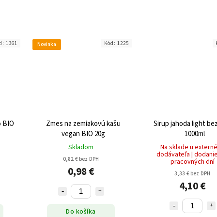
d:
1361
Kód:
1225
Novinka
o BIO
Zmes na zemiakovú kašu
Sirup jahoda light be
vegan BIO 20g
1000ml
Skladom
Na sklade u extern
dodávateľa | dodanie
0,82 € bez DPH
pracovných dní
0,98 €
3,33 € bez DPH
4,10 €
Do košíka