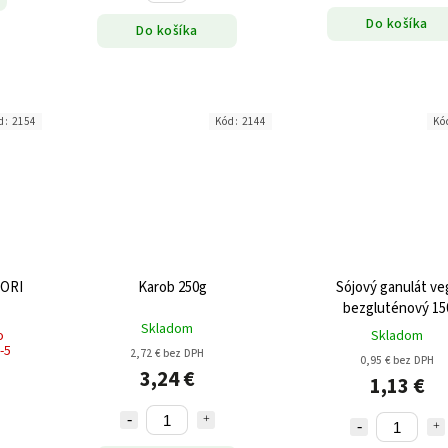
Do košíka
Do košíka
d:
2154
Kód:
2144
Kó
NORI
Karob 250g
Sójový ganulát v
bezgluténový 15
Skladom
o
Skladom
-5
2,72 € bez DPH
0,95 € bez DPH
3,24 €
1,13 €