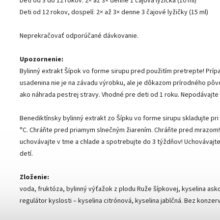
Deti od 3 do 12 rokov: 2× až 3× denne 1 čajová lyžička (10 ml)
Deti od 12 rokov, dospelí: 2× až 3× denne 3 čajové lyžičky (15 ml)
Neprekračovať odporúčané dávkovanie.
Upozornenie:
Bylinný extrakt Šípok vo forme sirupu pred použitím pretrepte! Príp
usadenina nie je na závadu výrobku, ale je dôkazom prírodného pôvo
ako náhrada pestrej stravy. Vhodné pre deti od 1 roku. Nepodávajte
Benediktínsky bylinný extrakt zo Šípku vo forme sirupu skladujte pri
°C. Chráňte pred priamym slnečným žiarením. Chráňte pred mrazom!
uchovávajte v tme a chlade a spotrebujte do 3 týždňov! Uchovávaj
detí.
Zloženie:
voda, fruktóza, bylinný výťažok z plodu Ruže šípkovej, kyselina askor
regulátor kyslosti – kyselina citrónová, kyselina jablčná. Bez konzer