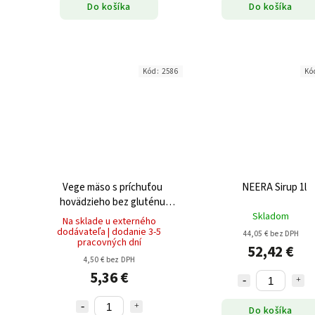
Do košíka
Do košíka
Kód:
2586
Kó
Vege mäso s príchuťou
NEERA Sirup 1l
hovädzieho bez gluténu
(2x50g) 100g
Skladom
Na sklade u externého
dodávateľa | dodanie 3-5
44,05 € bez DPH
pracovných dní
52,42 €
4,50 € bez DPH
5,36 €
Do košíka