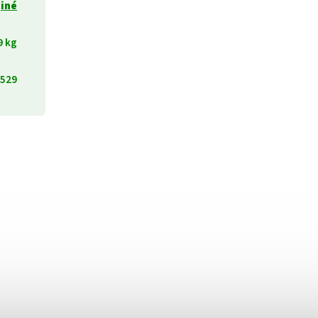
iné
9 kg
529