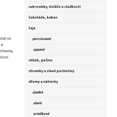
cukrovinky, koláče a sladkosti
čokoláda, kakao
čaje
ina) vo
porciované
 a
sypané
ýchania,
ntom.
chlieb, pečivo
chrumky a slané pochutiny
džemy a nátierky
sladké
slané
orieškové