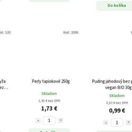
Do košíka
ód:
520
Kód:
2006
Ryža
Perly tapiokové 250g
Puding jahodový bez 
vegan BIO 30g
Skladom
Skladom
1,45 € bez DPH
0,83 € bez DPH
1,73 €
0,99 €