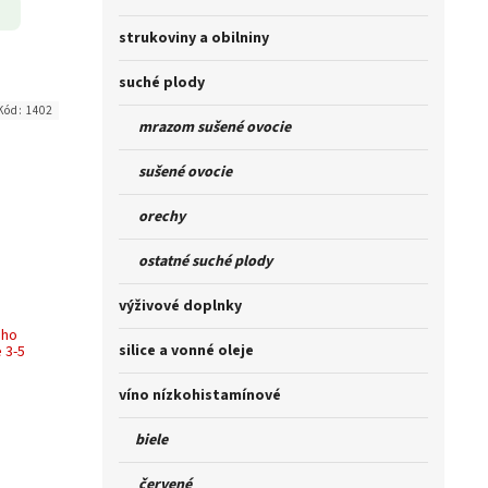
strukoviny a obilniny
suché plody
Kód:
1402
mrazom sušené ovocie
sušené ovocie
orechy
ostatné suché plody
výživové doplnky
ého
silice a vonné oleje
 3-5
víno nízkohistamínové
biele
červené