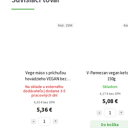
Kód:
2594
Kó
Vege mäso s príchuťou
V-Parmezan vegan ket
hovädzieho VEGAN bez
150g
gluténu (2x50g) 100g
Na sklade u externého
Skladom
dodávateľa | dodanie 3-5
4,27 € bez DPH
pracovných dní
5,08 €
4,50 € bez DPH
5,36 €
Do košíka