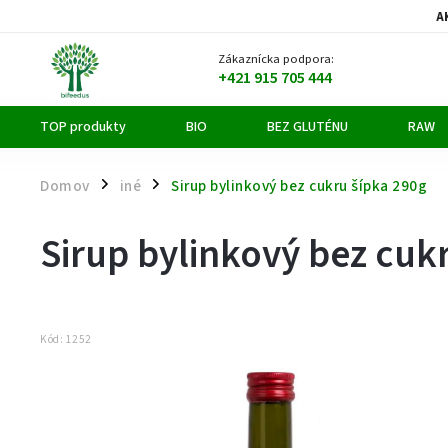
A
Zákaznícka podpora:
+421 915 705 444
TOP produkty
BIO
BEZ GLUTÉNU
RAW
Domov
iné
Sirup bylinkový bez cukru šípka 290g
/
/
Sirup bylinkový bez cuk
Kód:
1252