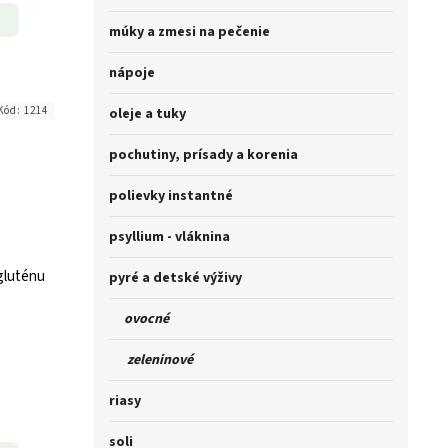
múky a zmesi na pečenie
nápoje
Kód:
1214
oleje a tuky
pochutiny, prísady a korenia
polievky instantné
psyllium - vláknina
gluténu
pyré a detské výživy
ovocné
zeleninové
riasy
soli