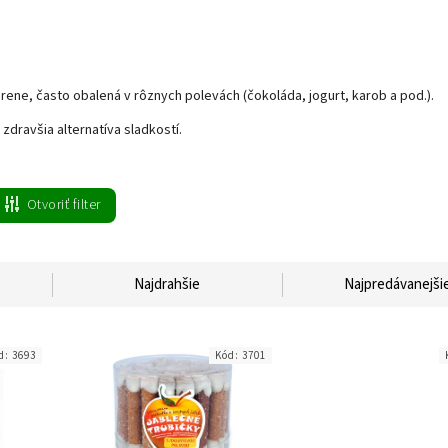
rene, často obalená v rôznych polevách (čokoláda, jogurt, karob a pod.).
zdravšia alternatíva sladkostí.
Otvoriť filter
Najdrahšie
Najpredávanejši
d:
3693
Kód:
3701