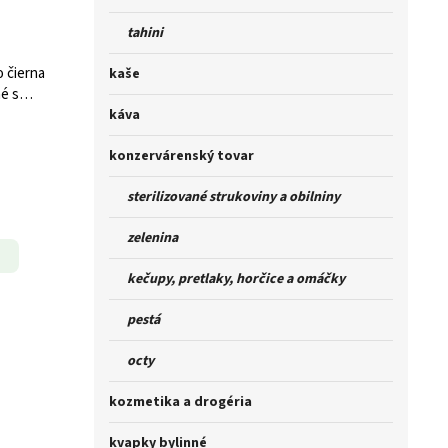
tahini
o čierna
kaše
é s
káva
konzervárenský tovar
sterilizované strukoviny a obilniny
zelenina
kečupy, pretlaky, horčice a omáčky
pestá
octy
kozmetika a drogéria
kvapky bylinné