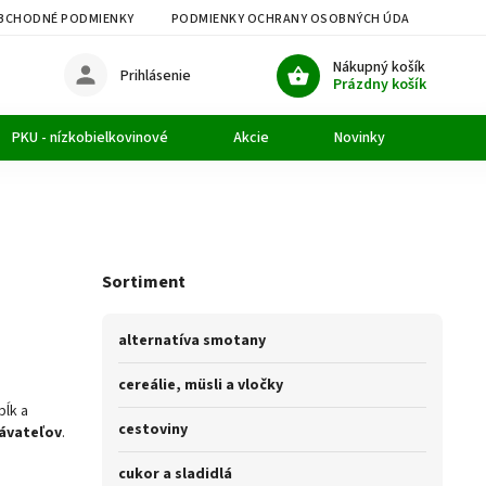
BCHODNÉ PODMIENKY
PODMIENKY OCHRANY OSOBNÝCH ÚDAJOV
M
Nákupný košík
Prihlásenie
Prázdny košík
PKU - nízkobielkovinové
Akcie
Novinky
Článk
Sortiment
alternatíva smotany
cereálie, müsli a vločky
bĺk a
cestoviny
dávateľov
.
cukor a sladidlá