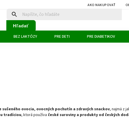
AKO NAKUPOVAŤ
O
Hľadať
BEZ LAKTÓZY
PRE DETI
PRE DIABETIKOV
e sušeného ovocia, ovocných pochutín a zdravých snackov
, najmä z ja
ou tradíciou
, ktorá používa
české suroviny a produkty od českých do