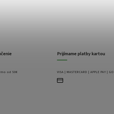
učenie
Prijímame platby kartou
rmo od 50€
VISA | MASTERCARD | APPLE PAY | G