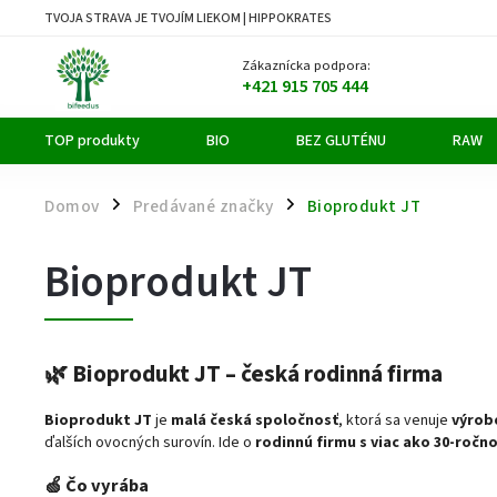
TVOJA STRAVA JE TVOJÍM LIEKOM | HIPPOKRATES
Zákaznícka podpora:
+421 915 705 444
TOP produkty
BIO
BEZ GLUTÉNU
RAW
Domov
Predávané značky
Bioprodukt JT
/
/
Bioprodukt JT
🌿
Bioprodukt JT – česká rodinná firma
Bioprodukt JT
je
malá česká spoločnosť
, ktorá sa venuje
výrob
ďalších ovocných surovín. Ide o
rodinnú firmu s viac ako 30-ročn
🍏
Čo vyrába