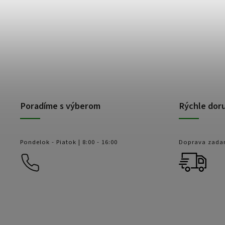
Poradíme s výberom
Rýchle dor
Pondelok - Piatok | 8:00 - 16:00
Doprava zada