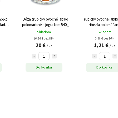
ablko
Dóza trubičky ovocné jablko
Trubičky ovocné jablk
oládou
polomáčané s jogurtom 540g
ríbezľa polomáčan
čokoládou 24g
Skladom
Skladom
16,26 € bez DPH
0,98 € bez DPH
20 €
1,21 €
/ ks
/ ks
Do košíka
Do košíka