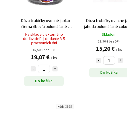
Dóza trubičky ovocné jablko
Dóza trubičky ovocné j
čierna ríbezľa polomáčané s
jahoda polomáčané čok
čokoládou 540g
220g
Na sklade u externého
Skladom
dodávateľa | dodanie 3-5
12,36 € bez DPH
pracovných dní
15,20 €
/ ks
15,50 € bez DPH
19,07 €
/ ks
Do košíka
Do košíka
Kód:
3695