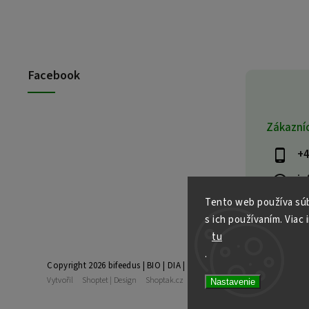
Facebook
Zákazní
+4
in
Tento web používa súb
s ich používaním. Viac 
tu
.
Copyright 2026
bifeedus | BIO | DIA | BEZLEPKOVÉ POTRAVINY
. Vše
Vytvořil
Shoptet
| Design
Shoptak.cz
Nastavenie