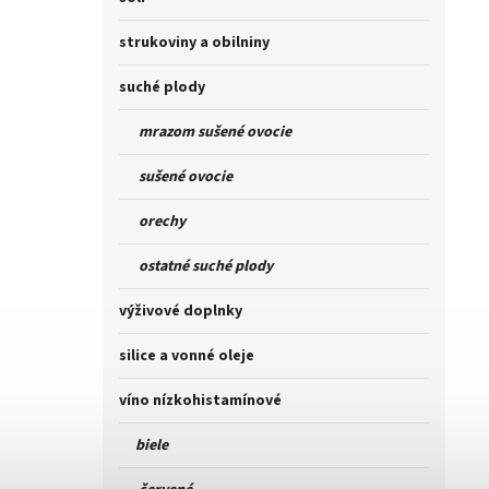
strukoviny a obilniny
suché plody
mrazom sušené ovocie
sušené ovocie
orechy
ostatné suché plody
výživové doplnky
silice a vonné oleje
víno nízkohistamínové
biele