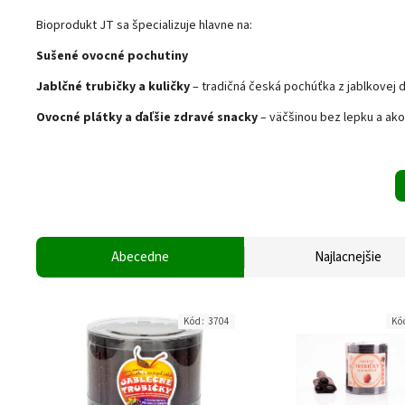
Bioprodukt JT sa špecializuje hlavne na:
Sušené ovocné pochutiny
Jablčné trubičky a kuličky
– tradičná česká pochúťka z jablkovej d
Ovocné plátky a ďaľšie zdravé snacky
– väčšinou bez lepku a ako 
Abecedne
Najlacnejšie
Kód:
3704
Kó