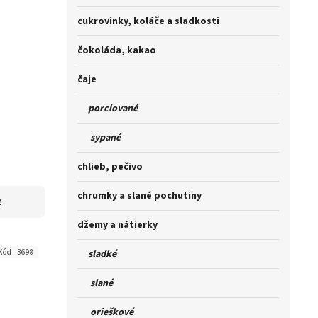
cukrovinky, koláče a sladkosti
čokoláda, kakao
čaje
porciované
sypané
chlieb, pečivo
chrumky a slané pochutiny
e
džemy a nátierky
sladké
Kód:
3698
slané
orieškové