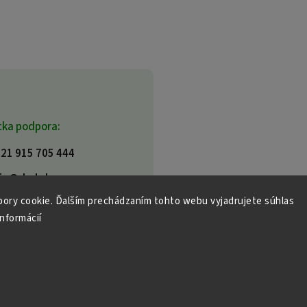
cka podpora:
21 915 705 444
fo@dml.sk
ory cookie. Ďalším prechádzaním tohto webu vyjadrujete súhlas
informácií
tky práva vyhradené.