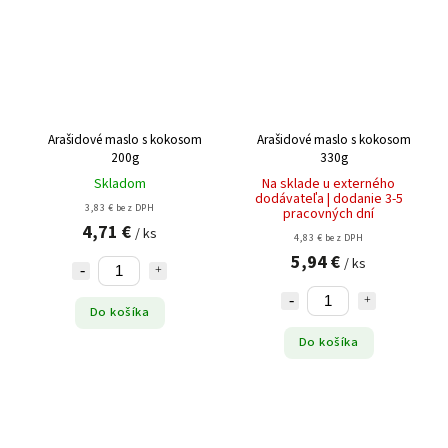
Arašidové maslo s kokosom
Arašidové maslo s kokosom
200g
330g
Skladom
Na sklade u externého
dodávateľa | dodanie 3-5
3,83 € bez DPH
pracovných dní
4,71 €
/ ks
4,83 € bez DPH
5,94 €
/ ks
Do košíka
Do košíka