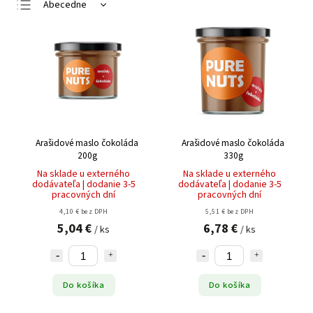
Abecedne
Najlacnejšie
Najdrahšie
Najpredávanejšie
Arašidové maslo čokoláda
Arašidové maslo čokoláda
200g
330g
Na sklade u externého
Na sklade u externého
dodávateľa | dodanie 3-5
dodávateľa | dodanie 3-5
pracovných dní
pracovných dní
4,10 € bez DPH
5,51 € bez DPH
5,04 €
6,78 €
/ ks
/ ks
Do košíka
Do košíka