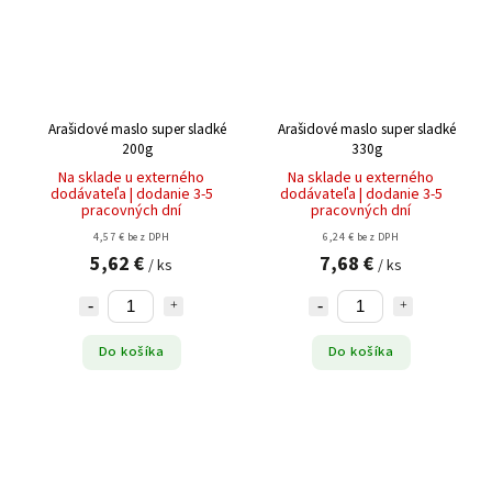
Arašidové maslo super sladké
Arašidové maslo super sladké
200g
330g
Na sklade u externého
Na sklade u externého
dodávateľa | dodanie 3-5
dodávateľa | dodanie 3-5
pracovných dní
pracovných dní
4,57 € bez DPH
6,24 € bez DPH
5,62 €
7,68 €
/ ks
/ ks
Do košíka
Do košíka