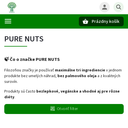
Prázdny košík
Hľadať
PURE NUTS
🍃 Čo o značke PURE NUTS
Filozofiou značky je používať
maximálne tri ingrediencie
v jednom
produkte bez umelých náhrad,
bez palmového oleja
a z kvalitných
surovín.
Produkty sú často
bezlepkové, vegánske a vhodné aj pre rôzne
diéty
.
Otvoriť filter