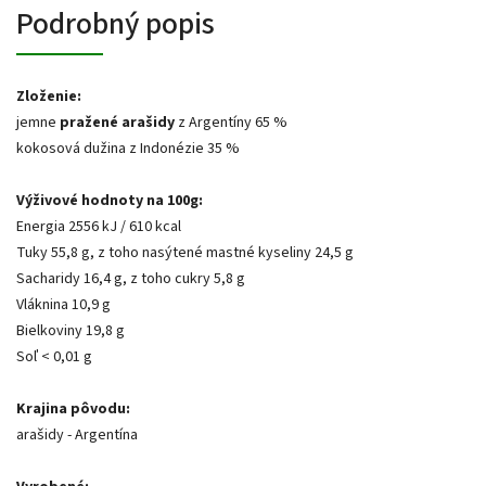
Podrobný popis
Zloženie:
jemne
pražené arašidy
z Argentíny 65 %
kokosová dužina z Indonézie 35 %
Výživové hodnoty na 100g:
Energia 2556 kJ / 610 kcal
Tuky 55,8 g, z toho nasýtené mastné kyseliny 24,5 g
Sacharidy 16,4 g, z toho cukry 5,8 g
Vláknina 10,9 g
Bielkoviny 19,8 g
Soľ < 0,01 g
Krajina pôvodu:
arašidy - Argentína