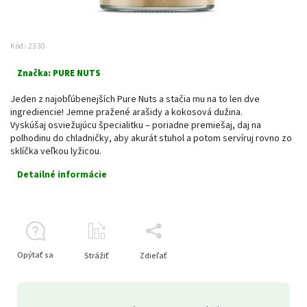
Kód:
2330
Značka:
PURE NUTS
Jeden z najobľúbenejších Pure Nuts a stačia mu na to len dve
ingrediencie! Jemne pražené arašidy a kokosová dužina.
Vyskúšaj osviežujúcu špecialitku – poriadne premiešaj, daj na
polhodinu do chladničky, aby akurát stuhol a potom servíruj rovno zo
sklíčka veľkou lyžicou.
Detailné informácie
Opýtať sa
Strážiť
Zdieľať