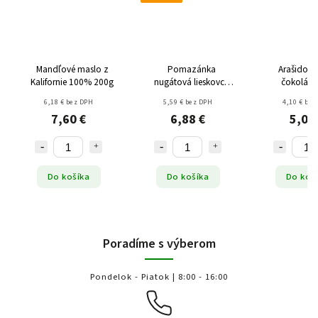
Mandľové maslo z
Pomazánka
Arašidové
Kalifornie 100% 200g
nugátová lieskovce
čokoláda
Tiger BIO 400g
6,18 € bez DPH
5,59 € bez DPH
4,10 € bez
7,60 €
6,88 €
5,04
Do košíka
Do košíka
Do koš
Poradíme s výberom
Pondelok - Piatok | 8:00 - 16:00