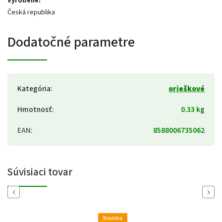
Vyrobené:
Česká republika
Dodatočné parametre
Kategória
:
orieškové
Hmotnosť
:
0.33 kg
EAN
:
8588006735062
Súvisiaci tovar
Previous
Next
Novinka