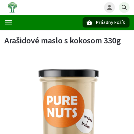
Prázdny košík
Hľadať
Arašidové maslo s kokosom 330g