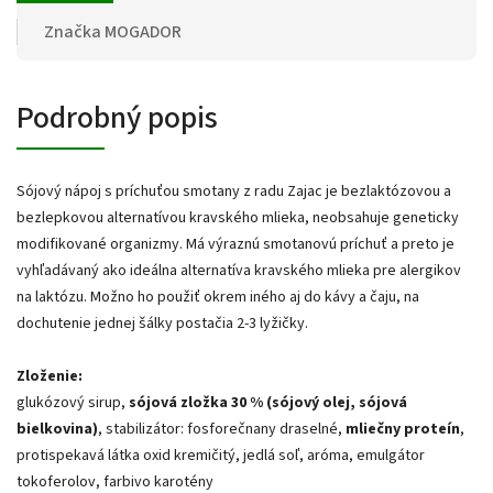
Značka
MOGADOR
Podrobný popis
Sójový nápoj s príchuťou smotany z radu Zajac je bezlaktózovou a
bezlepkovou alternatívou kravského mlieka, neobsahuje geneticky
modifikované organizmy. Má výraznú smotanovú príchuť a preto je
vyhľadávaný ako ideálna alternatíva kravského mlieka pre alergikov
na laktózu. Možno ho použiť okrem iného aj do kávy a čaju, na
dochutenie jednej šálky postačia 2-3 lyžičky.
Zloženie:
glukózový sirup,
sójová zložka 30 % (sójový olej, sójová
bielkovina)
, stabilizátor: fosforečnany draselné,
mliečny proteín
,
protispekavá látka oxid kremičitý, jedlá soľ, aróma, emulgátor
tokoferolov, farbivo karotény