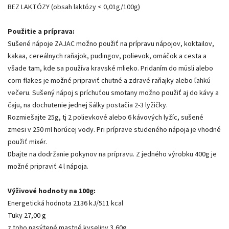
BEZ LAKTÓZY (obsah laktózy < 0,01g/100g)
Použitie a príprava:
Sušené nápoje ZAJAC možno použiť na prípravu nápojov, koktailov,
kakaa, cereálnych raňajok, pudingov, polievok, omáčok a cesta a
všade tam, kde sa používa kravské mlieko. Pridaním do müsli alebo
corn flakes je možné pripraviť chutné a zdravé raňajky alebo ľahkú
večeru. Sušený nápoj s príchuťou smotany možno použiť aj do kávy a
čaju, na dochutenie jednej šálky postačia 2-3 lyžičky.
Rozmiešajte 25g, tj 2 polievkové alebo 6 kávových lyžíc, sušené
zmesi v 250 ml horúcej vody. Pri príprave studeného nápoja je vhodné
použiť mixér.
Dbajte na dodržanie pokynov na prípravu. Z jedného výrobku 400g je
možné pripraviť 4 l nápoja.
Výživové hodnoty na 100g:
Energetická hodnota 2136 kJ/511 kcal
Tuky 27,00 g
z toho nasýtené mastné kyseliny 3,60g