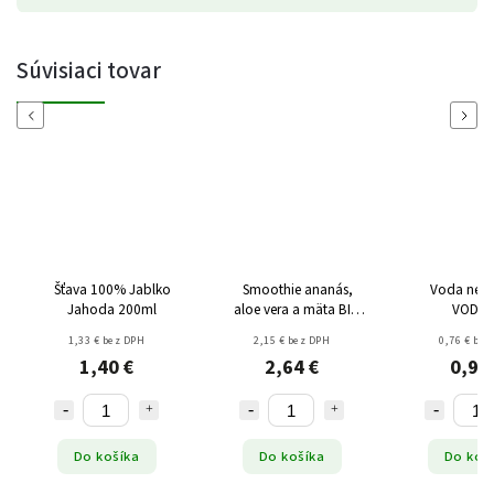
Súvisiaci tovar
Previous
Next
Šťava 100% Jablko
Smoothie ananás,
Voda nesý
Jahoda 200ml
aloe vera a mäta BIO
VODA 1
250ml
1,33 € bez DPH
2,15 € bez DPH
0,76 € bez
1,40 €
2,64 €
0,90
Do košíka
Do košíka
Do koš