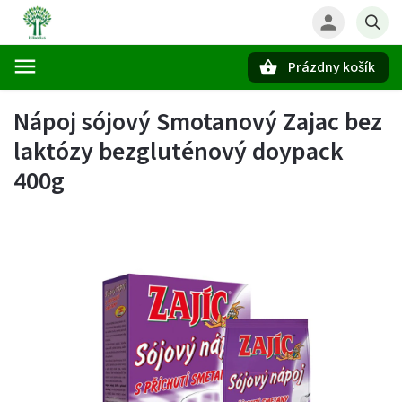
Prázdny košík
Hľadať
Nápoj sójový Smotanový Zajac bez
laktózy bezgluténový doypack
400g