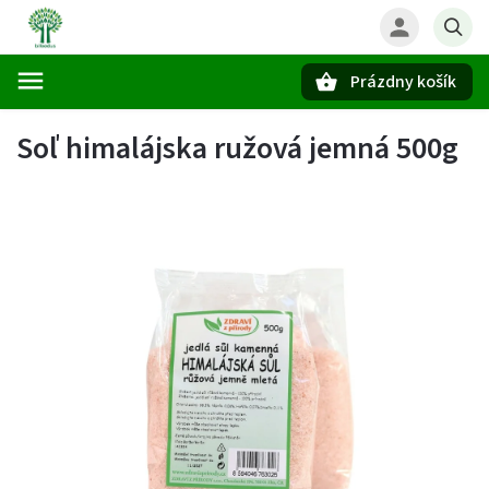
Prázdny košík
Hľadať
Soľ himalájska ružová jemná 500g