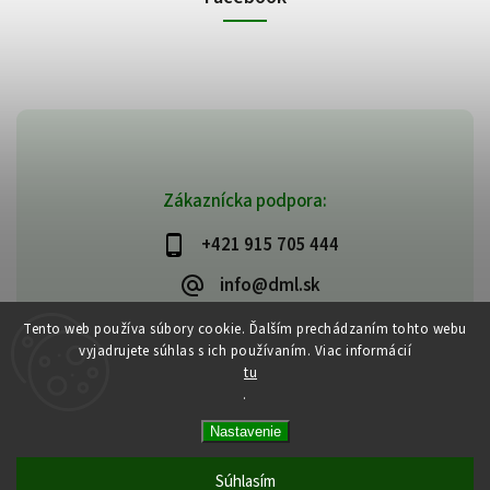
Zákaznícka podpora:
+421 915 705 444
info@dml.sk
Tento web používa súbory cookie. Ďalším prechádzaním tohto webu
vyjadrujete súhlas s ich používaním. Viac informácií
tu
.
Copyright 2026
bifeedus | BIO | DIA | BEZLEPKOVÉ POTRAVINY
. Všetky
Nastavenie
práva vyhradené.
Vytvořil
Shoptet
| Design
Shoptak.cz
Súhlasím