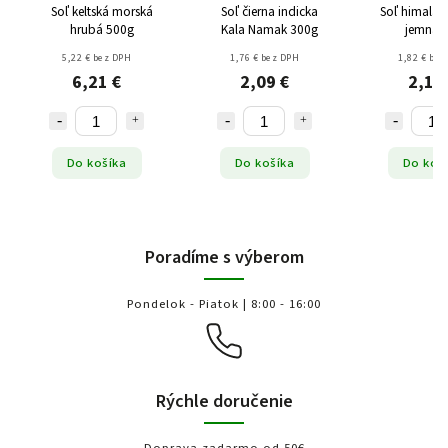
Soľ keltská morská
Soľ čierna indicka
Soľ himalájs
hrubá 500g
Kala Namak 300g
jemná 
5,22 € bez DPH
1,76 € bez DPH
1,82 € bez
6,21 €
2,09 €
2,17
Do košíka
Do košíka
Do koš
Poradíme s výberom
Pondelok - Piatok | 8:00 - 16:00
Rýchle doručenie