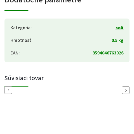
Kategória
:
soli
Hmotnosť
:
0.5 kg
EAN
:
8594046763026
Súvisiaci tovar
Previous
Next