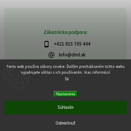
Zákaznícka podpora:
+421 915 705 444
info@dml.sk
Tento web používa súbory cookie. Ďalším prechádzaním tohto webu
vyjadrujete súhlas s ich používaním. Viac informácií
tu
.
Copyright 2026
bifeedus | BIO | DIA | BEZLEPKOVÉ POTRAVINY
. Všetky
Nastavenie
práva vyhradené.
Vytvořil
Shoptet
| Design
Shoptak.cz
Súhlasím
Odmietnuť
Tvoja strava je tvojím liekom | Hippokrates