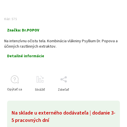
Kód:
575
Značka:
Dr.POPOV
Na intenzívnu očistu tela. Kombinácia vlákniny Psyllium Dr. Popova a
účinných rastlinných extraktov.
Detailné informácie
Opýtať sa
Strážiť
Zdieľať
Na sklade u externého dodávateľa | dodanie 3-
5 pracovných dní