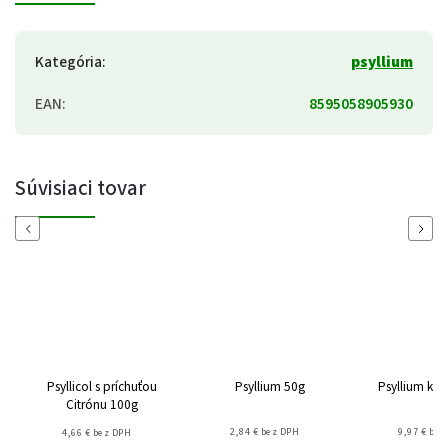
Kategória
:
psyllium
EAN
:
8595058905930
Súvisiaci tovar
Previous
Next
Psyllicol s príchuťou
Psyllium 50g
Psyllium kap
Citrónu 100g
2,84 € bez DPH
9,97 € bez
4,66 € bez DPH