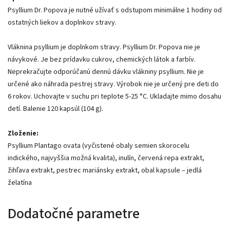
Psyllium Dr. Popova je nutné užívať s odstupom minimálne 1 hodiny od
ostatných liekov a doplnkov stravy.
Vláknina psyllium je doplnkom stravy. Psyllium Dr. Popova nie je
návykové. Je bez prídavku cukrov, chemických látok a farbív.
Neprekračujte odporúčanú dennú dávku vlákniny psyllium. Nie je
určené ako náhrada pestrej stravy. Výrobok nie je určený pre deti do
6 rokov. Uchovajte v suchu pri teplote 5-25 °C. Ukladajte mimo dosahu
detí. Balenie 120 kapsúl (104 g).
Zloženie:
Psyllium Plantago ovata (vyčistené obaly semien skorocelu
indického, najvyššia možná kvalita), inulín, červená repa extrakt,
žihľava extrakt, pestrec mariánsky extrakt, obal kapsule – jedlá
želatína
Dodatočné parametre