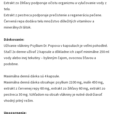
Extrakt zo žihľavy podporuje očistu organizmu a vylučovanie vody z
tela.
Extrakt z pestreca podporuje prečistenie a regeneráciu pečene.
Červená repa dodáva telu množstvo dôležitých vitamínov a
minerálnych látok.
Dávkovanie:
Užívanie vlákniny Psyllium Dr. Popova v kapsuliach je veľmi pohodlné.
Stačí 2x denne užívať 2 kapsule a dôkladne ich zapiť minimálne 250 ml
vody alebo inej tekutiny – bylinným čajom, ovocnou šťavou a
podobne.
Maximálna denná dávka sú 4 kapsule.
Maximálna denná dávka obsahuje: psyllium 2100 mg, inulín 450 mg,
extrakt z červenej repy 60 mg, extrakt zo žihľavy 60 mg, extrakt zo
pestreca 30 mg. Vzhľadom na obsah vlákniny je nutné dodržiavať
vhodný pitný režim.
Upozornenie: