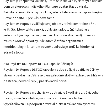
Psyllium je rozpustná vláknina, ktorá sa získava z vyčistených obalov
semien skorocelu indického (Plantago ovata). Rastie v Iraku,
Pakistane, Austrálii a najmä v Indii, kde je táto surovina najkvalitnejšia.
Práve odtiaľto ju pre vás dovážame.
Psyllium Dr. Popova zväčšuje svoj objem v tráviacom trakte až 40-
krát. Gél, ktorý takto vzniká, pohlcuje nadbytočnú tekutinu a
jednoduchým napučaním (mechanickou silou ako piest) odsúva z
traktu škodlivé splodiny. Základom čistého organizmu a
neoddeliteľným kritériom pevného zdravia je totiž každodenná
zdravá stolica.
Ako Psyllium Dr. Popova DETOX kapsule účinkujú:
Psyllium Dr. Popova DETOX kapsule v sebe spájajú pozitívne účinky
vlákniny psyllium a ďalšie aktívne prírodné zložky (extrakt zo žihľavy a
pestreca, červenú repu) pre dôkladnú očistu.
Psyllium Dr. Popova mechanicky odstraňuje škodliviny z tráviaceho
traktu, zmäkčuje stolicu, napomáha správnemu a ľahkému
vyprázdňovaniu a podporuje zdravú funkciu tráviaceho systému.