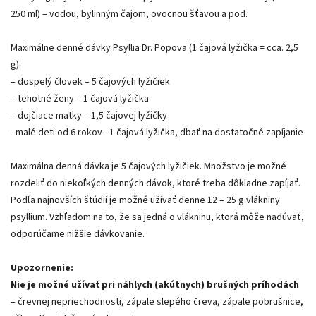
250 ml) – vodou, bylinným čajom, ovocnou šťavou a pod.
Maximálne denné dávky Psyllia Dr. Popova (1 čajová lyžička = cca. 2,5
g):
– dospelý človek – 5 čajových lyžičiek
– tehotné ženy – 1 čajová lyžička
– dojčiace matky – 1,5 čajovej lyžičky
- malé deti od 6 rokov - 1 čajová lyžička, dbať na dostatočné zapíjanie
Maximálna denná dávka je 5 čajových lyžičiek. Množstvo je možné
rozdeliť do niekoľkých denných dávok, ktoré treba dôkladne zapíjať.
Podľa najnovších štúdií je možné užívať denne 12 – 25 g vlákniny
psyllium. Vzhľadom na to, že sa jedná o vlákninu, ktorá môže nadúvať,
odporúčame nižšie dávkovanie.
Upozornenie:
Nie je možné užívať pri náhlych (akútnych) brušných príhodách
– črevnej nepriechodnosti, zápale slepého čreva, zápale pobrušnice,