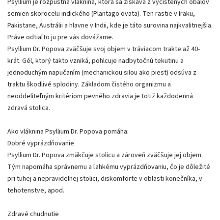
Psyllium je rozpustná vláknina, ktorá sa získava z vyčistených obalov
semien skorocelu indického (Plantago ovata). Ten rastie v Iraku,
Pakistane, Austrálii a hlavne v Indii, kde je táto surovina najkvalitnejšia.
Práve odtiaľto ju pre vás dovážame.
Psyllium Dr. Popova zväčšuje svoj objem v tráviacom trakte až 40-
krát. Gél, ktorý takto vzniká, pohlcuje nadbytočnú tekutinu a
jednoduchým napučaním (mechanickou silou ako piest) odsúva z
traktu škodlivé splodiny. Základom čistého organizmu a
neoddeliteľným kritériom pevného zdravia je totiž každodenná
zdravá stolica.
Ako vláknina Psyllium Dr. Popova pomáha:
Dobré vyprázdňovanie
Psyllium Dr. Popova zmäkčuje stolicu a zároveň zväčšuje jej objem.
Tým napomáha správnemu a ľahkému vyprázdňovaniu, čo je dôležité
pri tuhej a nepravidelnej stolici, diskomforte v oblasti konečníka, v
tehotenstve, apod.
Zdravé chudnutie