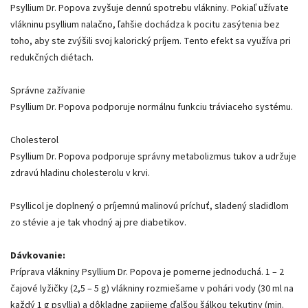
Psyllium Dr. Popova zvyšuje dennú spotrebu vlákniny. Pokiaľ užívate
vlákninu psyllium nalačno, ľahšie dochádza k pocitu zasýtenia bez
toho, aby ste zvýšili svoj kalorický príjem. Tento efekt sa využíva pri
redukčných diétach.
Správne zažívanie
Psyllium Dr. Popova podporuje normálnu funkciu tráviaceho systému.
Cholesterol
Psyllium Dr. Popova podporuje správny metabolizmus tukov a udržuje
zdravú hladinu cholesterolu v krvi.
Psyllicol je doplnený o príjemnú malinovú príchuť, sladený sladidlom
zo stévie a je tak vhodný aj pre diabetikov.
Dávkovanie:
Príprava vlákniny Psyllium Dr. Popova je pomerne jednoduchá. 1 – 2
čajové lyžičky (2,5 – 5 g) vlákniny rozmiešame v pohári vody (30 ml na
každý 1 g psyllia) a dôkladne zapijeme ďalšou šálkou tekutiny (min.