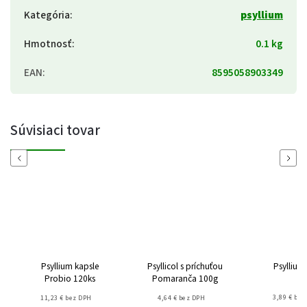
Kategória
:
psyllium
Hmotnosť
:
0.1 kg
EAN
:
8595058903349
Súvisiaci tovar
Previous
Next
Psyllium kapsle
Psyllicol s príchuťou
Psyllium
Probio 120ks
Pomaranča 100g
3,89 € bez
11,23 € bez DPH
4,64 € bez DPH