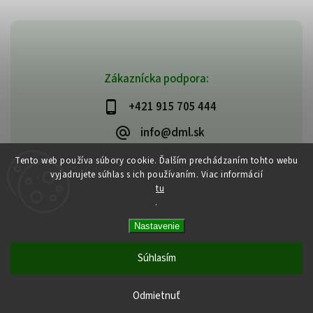
Zákaznícka podpora:
+421 915 705 444
info@dml.sk
Tento web používa súbory cookie. Ďalším prechádzaním tohto webu
vyjadrujete súhlas s ich používaním. Viac informácií
tu
.
Copyright 2026
bifeedus | BIO | DIA | BEZLEPKOVÉ POTRAVINY
. Všetky
Nastavenie
práva vyhradené.
Vytvořil
Shoptet
| Design
Shoptak.cz
Súhlasím
Odmietnuť
Tvoja strava je tvojím liekom | Hippokrates