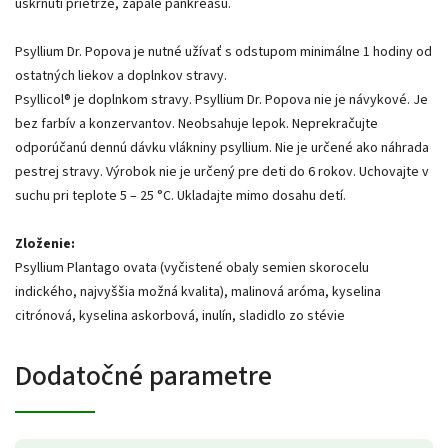
uškrnutí prietrže, zápale pankreasu.
Psyllium Dr. Popova je nutné užívať s odstupom minimálne 1 hodiny od
ostatných liekov a doplnkov stravy.
Psyllicol® je doplnkom stravy. Psyllium Dr. Popova nie je návykové. Je
bez farbív a konzervantov. Neobsahuje lepok. Neprekračujte
odporúčanú dennú dávku vlákniny psyllium. Nie je určené ako náhrada
pestrej stravy. Výrobok nie je určený pre deti do 6 rokov. Uchovajte v
suchu pri teplote 5 – 25 °C. Ukladajte mimo dosahu detí.
Zloženie:
Psyllium Plantago ovata (vyčistené obaly semien skorocelu
indického, najvyššia možná kvalita), malinová aróma, kyselina
citrónová, kyselina askorbová, inulín, sladidlo zo stévie
Dodatočné parametre