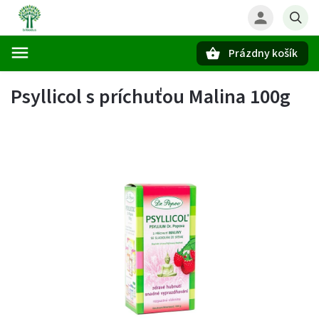
Prázdny košík
Hľadať
Psyllicol s príchuťou Malina 100g