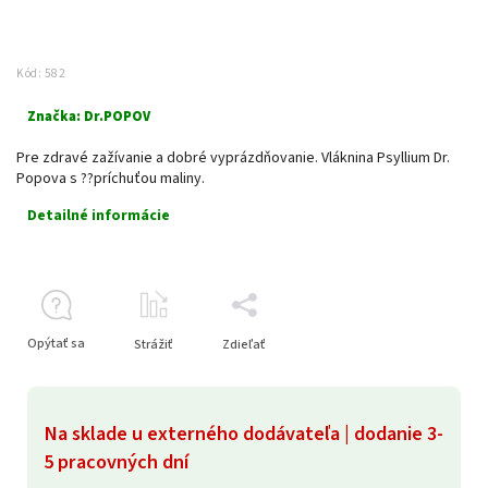
Kód:
582
Značka:
Dr.POPOV
Pre zdravé zažívanie a dobré vyprázdňovanie. Vláknina Psyllium Dr.
Popova s ??príchuťou maliny.
Detailné informácie
Opýtať sa
Strážiť
Zdieľať
Na sklade u externého dodávateľa | dodanie 3-
5 pracovných dní