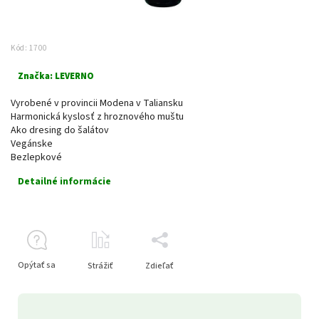
Kód:
1700
Značka:
LEVERNO
Vyrobené v provincii Modena v Taliansku
Harmonická kyslosť z hroznového muštu
Ako dresing do šalátov
Vegánske
Bezlepkové
Detailné informácie
Opýtať sa
Strážiť
Zdieľať