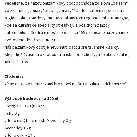
Vedeli ste, že názov balzamikový ocot pochádza zo slova „balsam“,
čo znamená „voňavý“ alebo „voňavý“? Je to skutočná špecialita z
regiónu okolo Modeny, mesta v talianskom regióne Emilia-Romagna,
kde sa kulinárske špeciality stretávajú s pôžitkom z jazdy
automobilom. Centrum mesta je od roku 1997 zapísané na zozname
svetového dedičstva UNESCO.
Náš balzamikový ocot je nevyhnutnosťou pre talianske klasiky.
Ale je tiež úžasnou ozdobou talianskej bruschetty, a to ako vizuálne,
tak aj chuťov
Zloženie:
Vínny ocot, koncentrovaný hroznový mušt. Obsahuje siričitany(6%).
Výživové hodnoty na 100ml:
Energia 350 kJ (82 kcal)
Tuky 0 g
z toho nasýtené mastné kyseliny 0 g
Sacharidy 15 g
z toho cukry 14 g