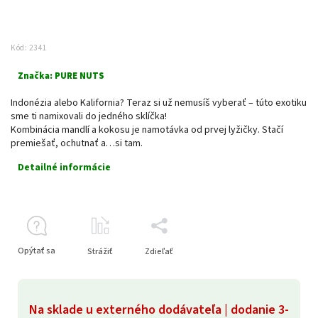
Kód:
2341
Značka:
PURE NUTS
Indonézia alebo Kalifornia? Teraz si už nemusíš vyberať – túto exotiku
sme ti namixovali do jedného sklíčka!
Kombinácia mandlí a kokosu je namotávka od prvej lyžičky. Stačí
premiešať, ochutnať a…si tam.
Detailné informácie
Opýtať sa
Strážiť
Zdieľať
Na sklade u externého dodávateľa | dodanie 3-