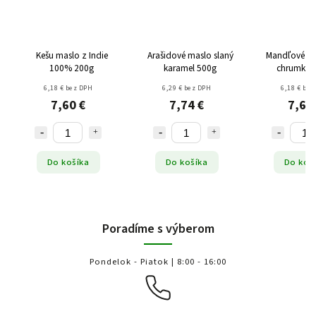
Kešu maslo z Indie
Arašidové maslo slaný
Mandľové ma
100% 200g
karamel 500g
chrumkav
6,18 € bez DPH
6,29 € bez DPH
6,18 € bez
7,60 €
7,74 €
7,60
Do košíka
Do košíka
Do koš
Poradíme s výberom
Pondelok - Piatok | 8:00 - 16:00