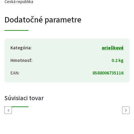
Česká republika
Dodatočné parametre
Kategória
:
orieškové
Hmotnosť
:
0.2 kg
EAN
:
8588006735116
Súvisiaci tovar
Previous
Next