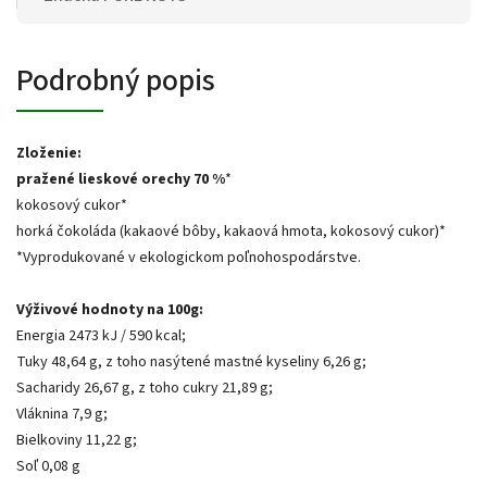
Podrobný popis
Zloženie:
pražené lieskové orechy 70 %
*
kokosový cukor*
horká čokoláda (kakaové bôby, kakaová hmota, kokosový cukor)*
*Vyprodukované v ekologickom poľnohospodárstve.
Výživové hodnoty na 100g:
Energia 2473 kJ / 590 kcal;
Tuky 48,64 g, z toho nasýtené mastné kyseliny 6,26 g;
Sacharidy 26,67 g, z toho cukry 21,89 g;
Vláknina 7,9 g;
Bielkoviny 11,22 g;
Soľ 0,08 g