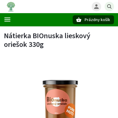
Prázdny košík
Hľadať
Nátierka BIOnuska lieskový
oriešok 330g