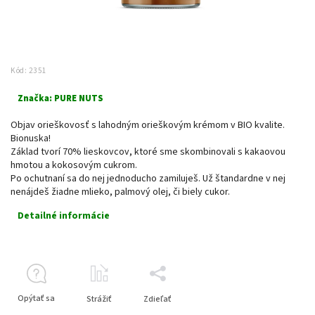
Kód:
2351
Značka:
PURE NUTS
Objav orieškovosť s lahodným orieškovým krémom v BIO kvalite.
Bionuska!
Základ tvorí 70% lieskovcov, ktoré sme skombinovali s kakaovou
hmotou a kokosovým cukrom.
Po ochutnaní sa do nej jednoducho zamiluješ. Už štandardne v nej
nenájdeš žiadne mlieko, palmový olej, či biely cukor.
Detailné informácie
Opýtať sa
Strážiť
Zdieľať