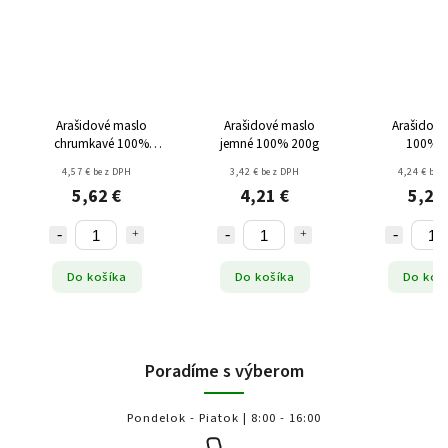
Arašidové maslo
Arašidové maslo
Arašidové
chrumkavé 100%
jemné 100% 200g
100% 5
330g
4,57 € bez DPH
3,42 € bez DPH
4,24 € bez
5,62 €
4,21 €
5,22
Do košíka
Do košíka
Do koš
Poradíme s výberom
Pondelok - Piatok | 8:00 - 16:00