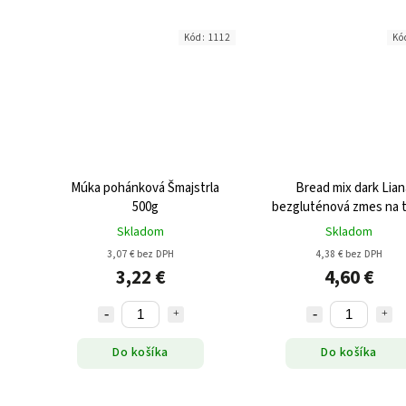
Kód:
1112
Kó
Múka pohánková Šmajstrla
Bread mix dark Lian
500g
bezgluténová zmes na 
chlieb a pečivo 100
Skladom
Skladom
3,07 € bez DPH
4,38 € bez DPH
3,22 €
4,60 €
Do košíka
Do košíka