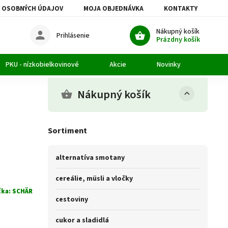
 OSOBNÝCH ÚDAJOV
MOJA OBJEDNÁVKA
KONTAKTY
Nákupný košík
Prihlásenie
Prázdny košík
PKU - nízkobielkovinové
Akcie
Novinky
Článk
Nákupný košík
Sortiment
alternatíva smotany
cereálie, müsli a vločky
čka:
SCHÄR
cestoviny
cukor a sladidlá