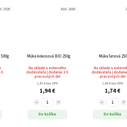
d:
1928
Kód:
2049
 500g
Múka kokosová BIO 250g
Múka ľanová 25
o
Na sklade u externého
Na sklade u extern
-5
dodávateľa | dodanie 3-5
dodávateľa | dodanie
pracovných dní
pracovných dní
1,85 € bez DPH
1,66 € bez DPH
1,94 €
1,74 €
Do košíka
Do košíka