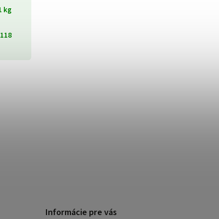
1 kg
118
Informácie pre vás