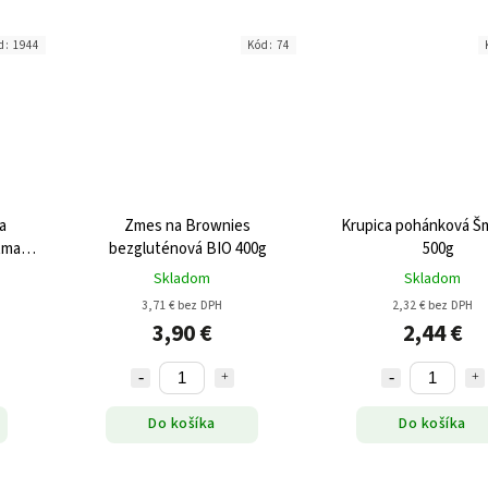
d:
1944
Kód:
74
a
Zmes na Brownies
Krupica pohánková Šm
tmavý
bezgluténová BIO 400g
500g
0g
Skladom
Skladom
3,71 € bez DPH
2,32 € bez DPH
3,90 €
2,44 €
Do košíka
Do košíka