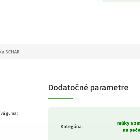
ka
SCHÄR
Dodatočné parametre
ová guma ;
múky a zm
Kategória
:
na peč