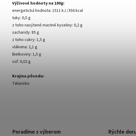
Výživové hodnoty na 100g:
energetická hodnota: 1511 kJ /356 kcal
tuky: 0,5 g
z toho nasýtené mastné kyseliny: 0,2 g
sacharidy: 85 g
z toho cukry: 1,5 g
vláknina: 2,1 g
Bielkoviny: 1,5 g
soľ: 0,02 g
Krajina pôvodu:
Taliansko
Poradíme s výberom
Rýchle dor