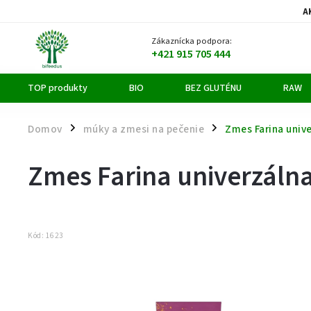
A
Zákaznícka podpora:
+421 915 705 444
TOP produkty
BIO
BEZ GLUTÉNU
RAW
Domov
múky a zmesi na pečenie
Zmes Farina univ
/
/
Zmes Farina univerzáln
Kód:
1623