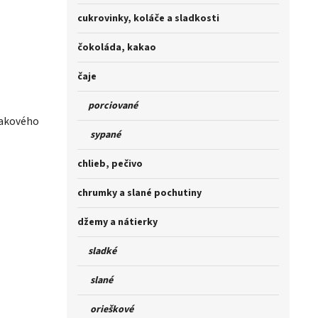
cukrovinky, koláče a sladkosti
čokoláda, kakao
čaje
porciované
iakového
sypané
chlieb, pečivo
chrumky a slané pochutiny
džemy a nátierky
sladké
slané
orieškové