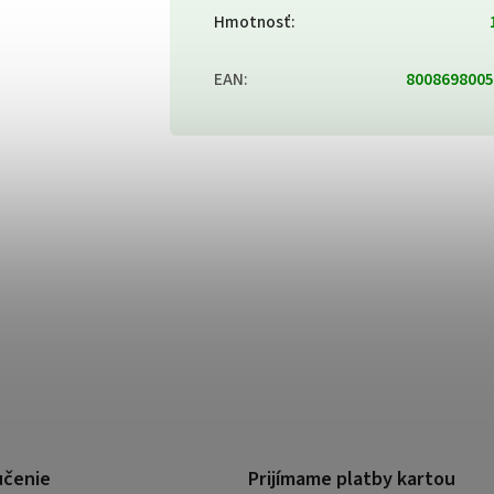
Hmotnosť
:
EAN
:
8008698005
učenie
Prijímame platby kartou