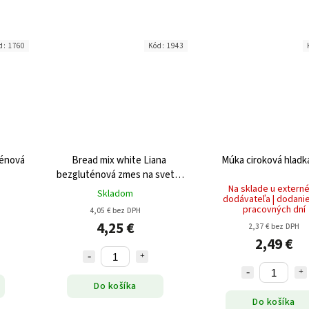
d:
1760
Kód:
1943
ténová
Bread mix white Liana
Múka ciroková hladk
bezgluténová zmes na svetlý
chlieb a pečivo 1000g
Na sklade u extern
Skladom
dodávateľa | dodanie
pracovných dní
4,05 € bez DPH
4,25 €
2,37 € bez DPH
2,49 €
Do košíka
Do košíka