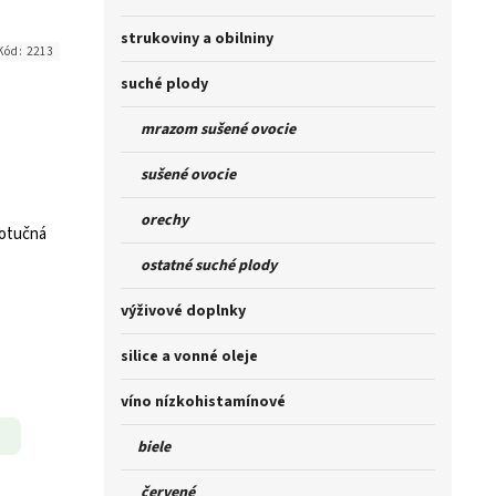
strukoviny a obilniny
Kód:
2213
suché plody
mrazom sušené ovocie
sušené ovocie
orechy
otučná
ostatné suché plody
výživové doplnky
silice a vonné oleje
víno nízkohistamínové
biele
červené