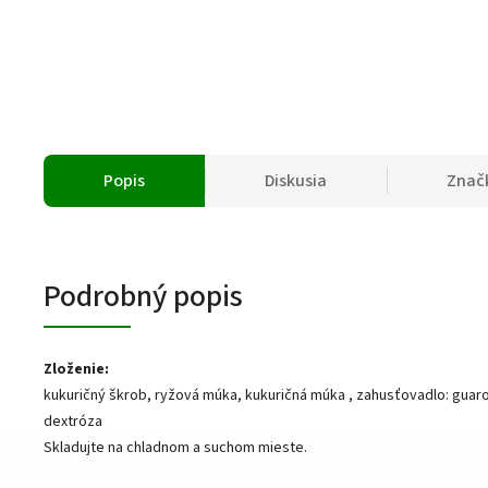
Popis
Diskusia
Znač
Podrobný popis
Zloženie:
kukuričný škrob, ryžová múka, kukuričná múka , zahusťovadlo: guar
dextróza
Skladujte na chladnom a suchom mieste.