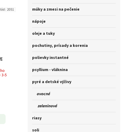
múky a zmesi na pečenie
Kód:
2051
nápoje
oleje a tuky
pochutiny, prísady a korenia
polievky instantné
0g
psyllium - vláknina
ého
 3-5
pyré a detské výživy
ovocné
zeleninové
riasy
soli