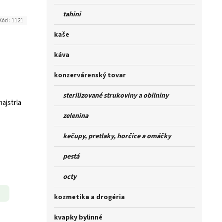
tahini
Kód:
1121
kaše
káva
konzervárenský tovar
sterilizované strukoviny a obilniny
ajstrla
zelenina
kečupy, pretlaky, horčice a omáčky
pestá
octy
kozmetika a drogéria
kvapky bylinné