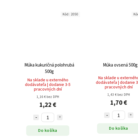
Kód:
2050
Kó
Múka kukuričná polohrubá
Múka ovsená 500g
500g
Na sklade u externéh
Na sklade u externého
dodávateľa | dodanie 3
dodávateľa | dodanie 3-5
pracovných dní
pracovných dní
1,43 € bez DPH
1,16 € bez DPH
1,70 €
1,22 €
Do košíka
Do košíka