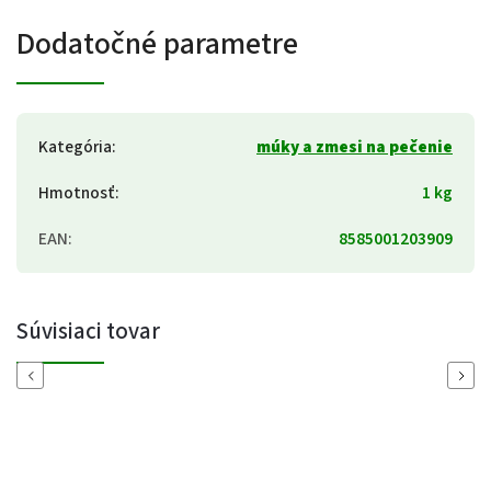
Dodatočné parametre
Kategória
:
múky a zmesi na pečenie
Hmotnosť
:
1 kg
EAN
:
8585001203909
Súvisiaci tovar
Previous
Next