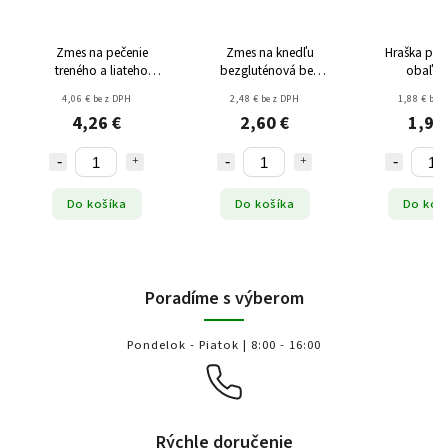
Zmes na pečenie
Zmes na knedľu
Hraška pik
treného a liateho
bezgluténová bez
obaľov
cesta Bake a Cake
mlieka 350g
bezgluténo
4,06 € bez DPH
2,48 € bez DPH
1,88 € bez
bezgluténová 750g
4,26 €
2,60 €
1,97
Do košíka
Do košíka
Do koš
Poradíme s výberom
Pondelok - Piatok | 8:00 - 16:00
Rýchle doručenie