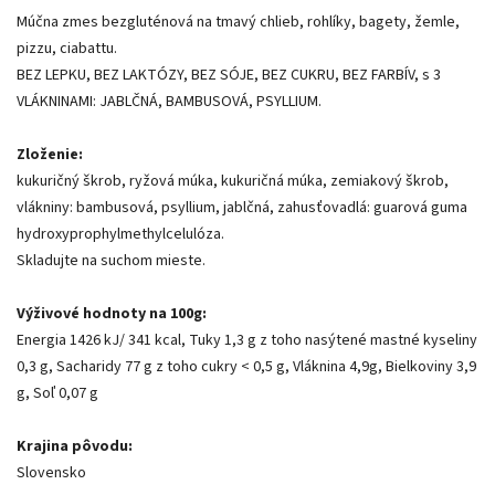
Múčna zmes bezgluténová na tmavý chlieb, rohlíky, bagety, žemle,
pizzu, ciabattu.
BEZ LEPKU, BEZ LAKTÓZY, BEZ SÓJE, BEZ CUKRU, BEZ FARBÍV, s 3
VLÁKNINAMI: JABLČNÁ, BAMBUSOVÁ, PSYLLIUM.
Zloženie:
kukuričný škrob, ryžová múka, kukuričná múka, zemiakový škrob,
vlákniny: bambusová, psyllium, jablčná, zahusťovadlá: guarová guma
hydroxyprophylmethylcelulóza.
Skladujte na suchom mieste.
Výživové hodnoty na 100g:
Energia 1426 kJ/ 341 kcal, Tuky 1,3 g z toho nasýtené mastné kyseliny
0,3 g, Sacharidy 77 g z toho cukry < 0,5 g, Vláknina 4,9g, Bielkoviny 3,9
g, Soľ 0,07 g
Krajina pôvodu:
Slovensko