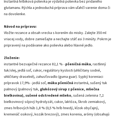
Instantná hríbiková polievka je výdatná polievka bez pridaného
glutamanu. Rýchla a jednoduchá príprava vám uľahčí varenie doma či
na dovolenke.
Návod na prípravu:
Vložte rezance a obsah vrecka s korením do misky. Zalejte 350 ml
vriacej vody, dobre zamiešajte a nechajte stáť asi 3 minúty. Pokrm je
pripravený na podávanie ako polievka alebo hlavné jedlo.
Zloženie:
instantné bezvaječné rezance 82,1 % -
pšeničná múka
, rastlinný
tuk/olej, jedlá soľ, cukor, regulátory kyslosti (uhličitany sodné,
uhličitany draselné), zahusťovadlo (guma guar). Sypký koreniaci
prípravok 17,9% - jedlá soľ,
múka pšeničná
instantná, sušený tuk
palmový (palmový tuk,
glukózový sirup z pšenice, mliečna
bielkovina), sušené odstredené mlieko
, sušená zelenina 7,2
bielkovinový sójový hydrolyzát, cukor, laktóza, škrob zemiakový,
zmes hríbových húb 1,8 % (0,5 % hríb hnedý, kĺzok obyčajný,
kremenáč osikový, kozák brezový), zmes korenia, arómy (obsahujú