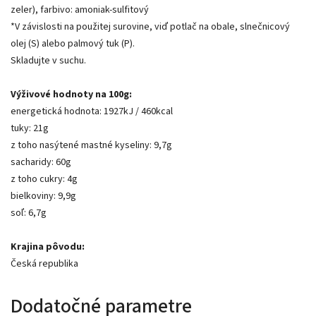
zeler), farbivo: amoniak-sulfitový
*V závislosti na použitej surovine, viď potlač na obale, slnečnicový
olej (S) alebo palmový tuk (P).
Skladujte v suchu.
Výživové hodnoty na 100g:
energetická hodnota: 1927kJ / 460kcal
tuky: 21g
z toho nasýtené mastné kyseliny: 9,7g
sacharidy: 60g
z toho cukry: 4g
bielkoviny: 9,9g
soľ: 6,7g
Krajina pôvodu:
Česká republika
Dodatočné parametre