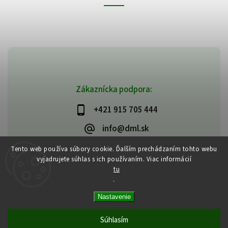
Zákaznícka podpora:
+421 915 705 444
info@dml.sk
Tento web používa súbory cookie. Ďalším prechádzaním tohto webu
vyjadrujete súhlas s ich používaním. Viac informácií
tu
.
Copyright 2026
bifeedus | BIO | DIA | BEZLEPKOVÉ POTRAVINY
. Všetky
Nastavenie
práva vyhradené.
Vytvořil
Shoptet
| Design
Shoptak.cz
Súhlasím