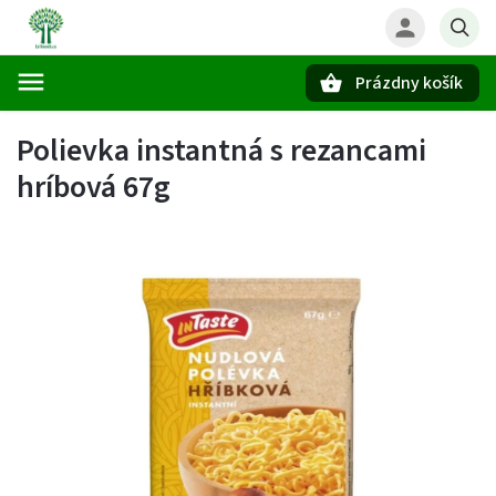
Prázdny košík
Hľadať
Polievka instantná s rezancami
hríbová 67g