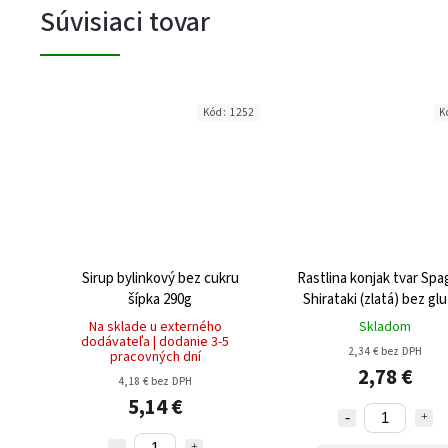
Súvisiaci tovar
Kód:
1252
K
Sirup bylinkový bez cukru
Rastlina konjak tvar Spa
šípka 290g
Shirataki (zlatá) bez gluténu
270g
Na sklade u externého
Skladom
dodávateľa | dodanie 3-5
2,34 € bez DPH
pracovných dní
2,78 €
4,18 € bez DPH
5,14 €