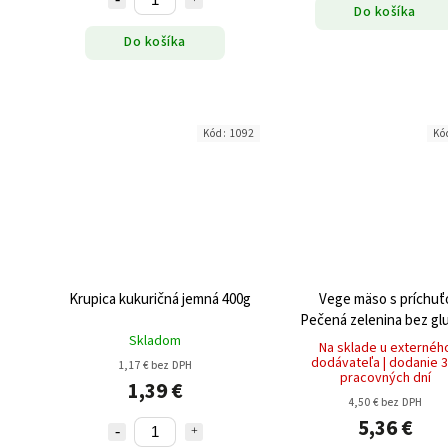
Do košíka
Do košíka
Kód:
1092
Kó
Krupica kukuričná jemná 400g
Vege mäso s príchuť
Pečená zelenina bez gl
Skladom
(2x50g) 100g
Na sklade u externéh
dodávateľa | dodanie 3
1,17 € bez DPH
pracovných dní
1,39 €
4,50 € bez DPH
5,36 €