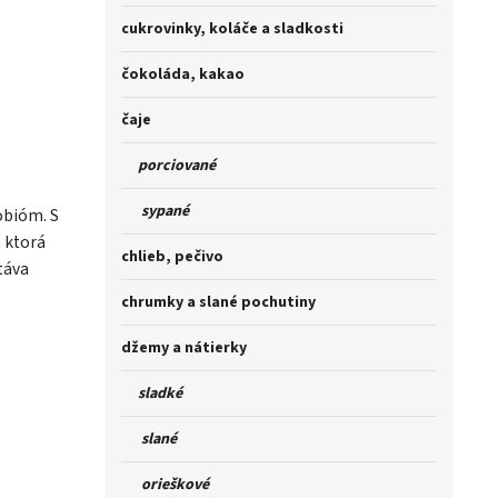
cukrovinky, koláče a sladkosti
čokoláda, kakao
čaje
porciované
sypané
obióm. S
 ktorá
chlieb, pečivo
táva
chrumky a slané pochutiny
džemy a nátierky
sladké
slané
orieškové