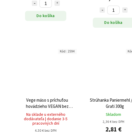
Do košíka
Do košíka
Kód:
2594
Kó
Vege mäso s príchuťou
Strúhanka Paniermehl 
hovädzieho VEGAN bez
Grati 300g
gluténu (2x50g) 100g
Na sklade u externého
Skladom
dodávateľa | dodanie 3-5
2,36 € bez DPH
pracovných dní
2,81 €
4,50 € bez DPH