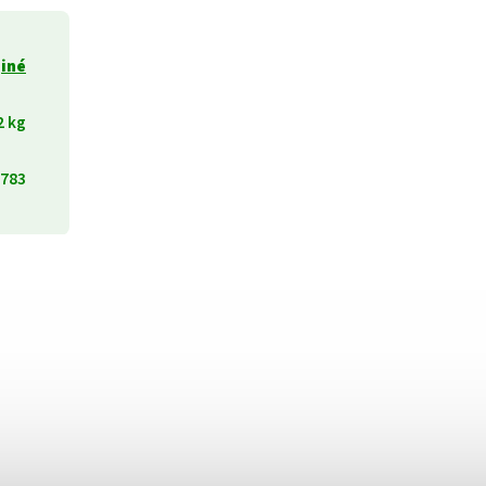
iné
2 kg
783