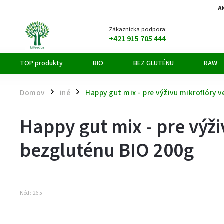
A
Zákaznícka podpora:
+421 915 705 444
TOP produkty
BIO
BEZ GLUTÉNU
RAW
Domov
iné
Happy gut mix - pre výživu mikroflóry 
/
/
Happy gut mix - pre výž
bezgluténu BIO 200g
Kód:
265