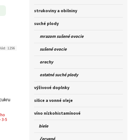
strukoviny a obilniny
suché plody
mrazom sušené ovocie
Kód:
1256
sušené ovocie
orechy
ostatné suché plody
výživové doplnky
 cukru
silice a vonné oleje
víno nízkohistamínové
ého
 3-5
biele
červené