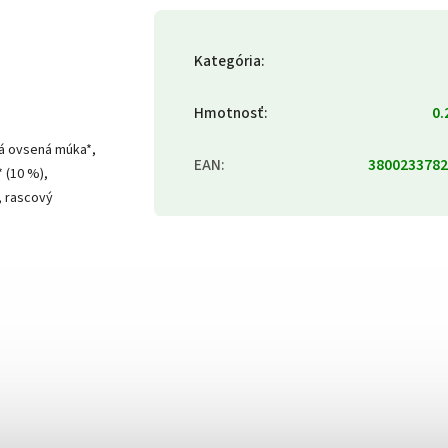
Kategória
:
Hmotnosť
:
0.
vá ovsená múka*,
EAN
:
3800233782
* (10 %),
, rascový