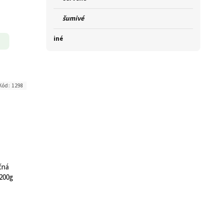
šumivé
iné
Kód:
1298
čná
200g