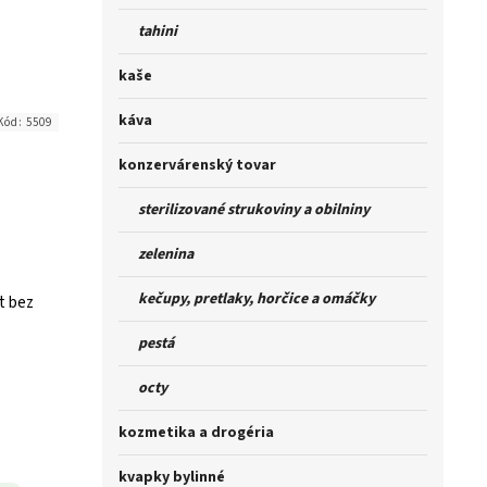
tahini
kaše
káva
Kód:
5509
konzervárenský tovar
sterilizované strukoviny a obilniny
zelenina
kečupy, pretlaky, horčice a omáčky
t bez
pestá
octy
kozmetika a drogéria
kvapky bylinné