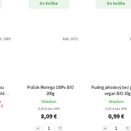
Do košíka
Do košíka
d:
2589
Kód:
1672
ou
Prášok Moringa 100% BIO
Puding jahodový bez 
uténu
200g
vegan BIO 30g
o
Skladom
Skladom
-5
6,80 € bez DPH
0,83 € bez DPH
8,09 €
0,99 €