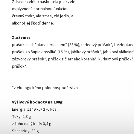
Zdravie celého nášho tela je skvelé
ovplyvnená normálnou funkciou
črevný trakt, ale stres, zlé jedlo, a
alkohol jej škodí denne.
Zloženie:
prášok z artičokov Jeruzalem* (22 %), mrkvový prášok*, bezlepko
prášok zo šupiek psyllia* (15 %), jablkový prášok*, jablková vláknina
zázvorový prášok*, prášok z čierneho korenia*, kurkumový prášok*
prášok*.
*z ekologického poľnohospodárstva
Výživové hodnoty na 100g:
Energia: 1149 kJ/ 276 kcal
Tuky: 2,3 g
z toho nasýtené: 0,4 g
Sacharidy: 33 g