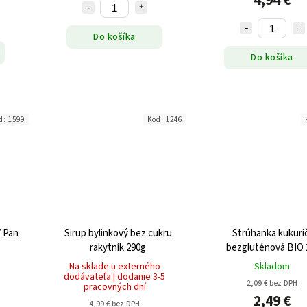
4,94 €
Do košíka
Do košíka
d:
1599
Kód:
1246
/ Pan
Sirup bylinkový bez cukru
Strúhanka kukuri
rakytník 290g
bezgluténová BIO 
Na sklade u externého
Skladom
dodávateľa | dodanie 3-5
2,09 € bez DPH
pracovných dní
2,49 €
4,99 € bez DPH