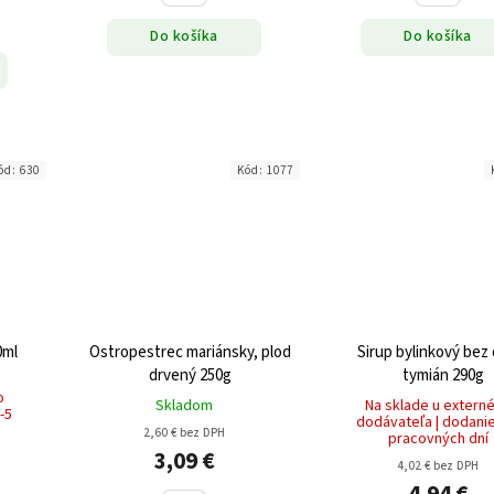
Do košíka
Do košíka
ód:
630
Kód:
1077
0ml
Ostropestrec mariánsky, plod
Sirup bylinkový bez
drvený 250g
tymián 290g
o
Skladom
Na sklade u extern
-5
dodávateľa | dodanie
2,60 € bez DPH
pracovných dní
3,09 €
4,02 € bez DPH