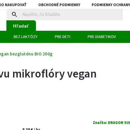
KO NAKUPOVAŤ
OBCHODNÉ PODMIENKY
PODMIENKY OCHRANY
Hľadať
BEZ LAKTÓZY
PRE DETI
PRE DIABETIKOV
vegan bezgluténu BIO 200g
ivu mikroflóry vegan
Značka:
DRAGON SU
8,38 €
/ ks