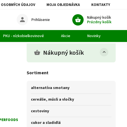
 OSOBNÝCH ÚDAJOV
MOJA OBJEDNÁVKA
KONTAKTY
Nákupný košík
Prihlásenie
Prázdny košík
PKU - nízkobielkovinové
Akcie
Novinky
Článk
Nákupný košík
Sortiment
alternatíva smotany
cereálie, müsli a vločky
cestoviny
PERFOODS
cukor a sladidlá