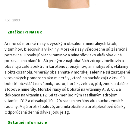
Kód:
2093
Značka:
IPJ NATUR
Arame sú morské riasy s vysokým obsahom minerálnych látok,
vitamínov, bielkovín a vlákniny. Morské riasy všeobecne sú zázračná
potravina. Obsahujú viac vitamínov a minerálov ako akákoľvek iná
potravina na planéte. Sú jedným z najbohatších zdrojov bielkovín a
obsahujú celé spektrum karoténov, enzýmov, aminokyselín, vlákniny
a oktakosanolu. Minerály obsiahnuté v morskej zelenine sú zastúpené
v rovnakých pomeroch ako minerály, ktoré sa nachádzajú v krvi. Sú
bohaté obzvlášť na vápnik, fosfor, horčík, železo, jód, zinok a ďalšie
stopové minerály. Morské riasy sú bohaté na vitamíny A, B, C, E a
dokonca na vitamín B12. Sú takmer jediným rastlinným zdrojom
vitamínu B12 a obsahujú 10 – 20x viac minerálov ako suchozemské
rastliny. Majú protizápalové, antimikrobiálne a protiplesňové účinky.
Odporúčaná denná dávka jódu je 1g.
Detailné informácie