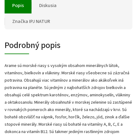
Popis
Diskusia
Značka
IPJ NATUR
Podrobný popis
Arame sú morské riasy s vysokým obsahom minerálnych látok,
vitamínov, bielkovín a vlákniny. Morské riasy všeobecne sú zázračná
potravina. Obsahujú viac vitamínov a minerálov ako akákoľvek iná
potravina na planéte. Sú jedným z najbohatších zdrojov bielkovín a
obsahujú celé spektrum karoténov, enzýmov, aminokyselín, vlákniny
a oktakosanolu. Minerály obsiahnuté v morskej zelenine sú zastúpené
v rovnakých pomeroch ako minerály, ktoré sa nachádzajú v krvi. Sú
bohaté obzvlášť na vápnik, fosfor, horčík, železo, jód, zinok a ďalšie
stopové minerály. Morské riasy sú bohaté na vitamíny A, B, C, E a
dokonca na vitamín B12. Sú takmer jediným rastlinným zdrojom