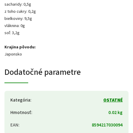
sacharidy: 0,5g
z toho cukry: 0,2g
bielkoviny: 9,5g
vláknina: 0g
soľ: 3,2g
Krajina pôvodu:
Japonsko
Dodatočné parametre
Kategória
:
OSTATNÉ
Hmotnosť
:
0.02 kg
EAN
:
8594217030094