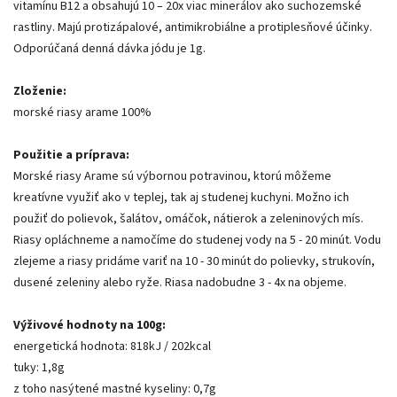
vitamínu B12 a obsahujú 10 – 20x viac minerálov ako suchozemské
rastliny. Majú protizápalové, antimikrobiálne a protiplesňové účinky.
Odporúčaná denná dávka jódu je 1g.
Zloženie:
morské riasy arame 100%
Použitie a príprava:
Morské riasy Arame sú výbornou potravinou, ktorú môžeme
kreatívne využiť ako v teplej, tak aj studenej kuchyni. Možno ich
použiť do polievok, šalátov, omáčok, nátierok a zeleninových mís.
Riasy opláchneme a namočíme do studenej vody na 5 - 20 minút. Vodu
zlejeme a riasy pridáme variť na 10 - 30 minút do polievky, strukovín,
dusené zeleniny alebo ryže. Riasa nadobudne 3 - 4x na objeme.
Výživové hodnoty na 100g:
energetická hodnota: 818kJ / 202kcal
tuky: 1,8g
z toho nasýtené mastné kyseliny: 0,7g