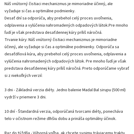
Náš vnútorný čistiaci mechanizmus je mimoriadne účinný, ale
vyžaduje si čas a optimálne podmienky.
Desať dní sa odporúča, aby prebehol celý proces uvoľnenia,
odplavenia a vylúčenia nahromadených odpadových látok.Pre mnoho
ľudí je však predstava desaťdennej kúry príliš náročná.
Trvanie kúry: Náš vnútorný čistiaci mechanizmus je mimoriadne
účinný, ale vyžaduje si čas a optimálne podmienky. Odporúča sa
desaťdňová kúra, aby prebehol celý proces uvoľnenia, odplavenia a
vylúčenia nahromadených odpadových látok. Pre mnoho ľudí je však
predstava desaťdennej kúry príliš náročná. Preto odporúčame vybrať
si z niekoľkých verzií:
3 dni - Základná verzia diéty. Jedno balenie Madal Bal sirupu (500 ml)
vydrží v priemere 3 dni.
10 dní - Štandardná verzia, odporúčaná tvorcami diéty, ponecháva
telo v očistnom režime dlhšiu dobu a prináša optimálny účinok.
Raz do týždňa - Výborná voľba, ak chcete svojmu tráviacemu traktu