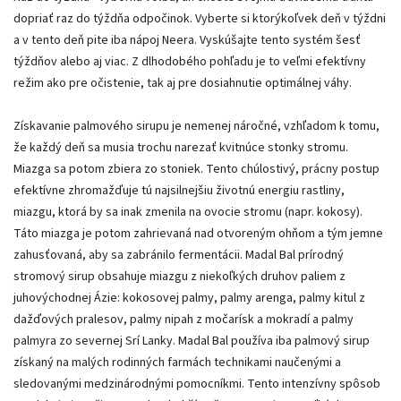
dopriať raz do týždňa odpočinok. Vyberte si ktorýkoľvek deň v týždni
a v tento deň pite iba nápoj Neera. Vyskúšajte tento systém šesť
týždňov alebo aj viac. Z dlhodobého pohľadu je to veľmi efektívny
režim ako pre očistenie, tak aj pre dosiahnutie optimálnej váhy.
Získavanie palmového sirupu je nemenej náročné, vzhľadom k tomu,
že každý deň sa musia trochu narezať kvitnúce stonky stromu.
Miazga sa potom zbiera zo stoniek. Tento chúlostivý, prácny postup
efektívne zhromažďuje tú najsilnejšiu životnú energiu rastliny,
miazgu, ktorá by sa inak zmenila na ovocie stromu (napr. kokosy).
Táto miazga je potom zahrievaná nad otvoreným ohňom a tým jemne
zahusťovaná, aby sa zabránilo fermentácii. Madal Bal prírodný
stromový sirup obsahuje miazgu z niekoľkých druhov paliem z
juhovýchodnej Ázie: kokosovej palmy, palmy arenga, palmy kitul z
dažďových pralesov, palmy nipah z močarísk a mokradí a palmy
palmyra zo severnej Srí Lanky. Madal Bal používa iba palmový sirup
získaný na malých rodinných farmách technikami naučenými a
sledovanými medzinárodnými pomocníkmi. Tento intenzívny spôsob