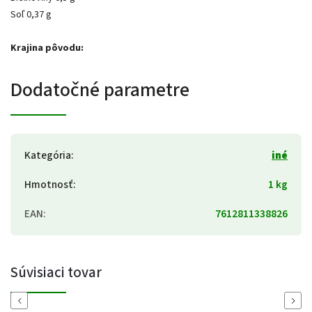
Soľ 0,37 g
Krajina pôvodu:
Dodatočné parametre
Kategória
:
iné
Hmotnosť
:
1 kg
EAN
:
7612811338826
Súvisiaci tovar
Previous
Next