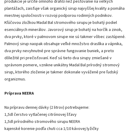
produkcie je určite omnoho drahší než pestovanie na veľkých
plantážach, zaisťuje však organický sirup najvyššej kvality a pomáha
miestnej spoločnosti v rozvoji podporou rodinných podnikov.
Kľúčovou zložkou Madal Bal stromového sirupu je bohatý podiel
esenciálnych minerálov. Javorový sirup je bohatý na horčík a zinok,
dva prvky, ktoré v palmovom sirupe nie sú takmer vôbec zastúpené.
Palmový sirup naopak obsahuje veľké množstvo draslíka a vápnika,
dva prvky nevyhnutné pre správne fungovanie buniek, a preto
dôležité pri prečisťovaní. Keď sú tieto dva sirupy zmiešané v
správnom pomere, vznikne unikátny Madal Bal prírodný stromový
sirup, ktorého zloženie je takmer dokonale vyvážené pre ľudský
organizmus.
Príprava NEERA
Na prípravu dennej dávky (2 litrov) potrebujeme:
1,5dl čerstvo vytlačenej citrónovej šťavy
1,5dl prírodného stromového sirupu NEERA
kajenské korenie podľa chuti cca 1/10 kávovej lyžičky