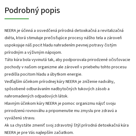
Podrobný popis
NEERA je účinná a osvedčená prírodná detoxikačná a revitalizačná
diéta, ktorá stimuluje prečisťujúce procesy nášho tela a zároveň
uspokojuje náš pocit hladu nahradením pevnej potravy čistým
prírodným a výživným nápojom.
Táto kúra bola vyvinutá tak, aby podporovala prirodzené očisťovacie
pochody v našom organizme ale zároveň v priebehu tohto procesu
predišla pocitom hladu a úbytkom energie.
Vedľajším účinkom prírodnej kúry NEERA je zníženie nadváhy,
spôsobené odburávaním nadbytočných tukových zásob a
nahromadených odpadových látok.
Hlavným účinkom kúry NEERA je pomoc organizmu nájsť svoju
prirodzenú rovnováhu a pripomenutie mu zmyslu pre zdravú a
vyváženú stravu.
Ak sa chystáte zmeniť svoj zdravotný štýl prírodná detoxikačná kúra
NEERA je pre Vás najlepším začiatkom.