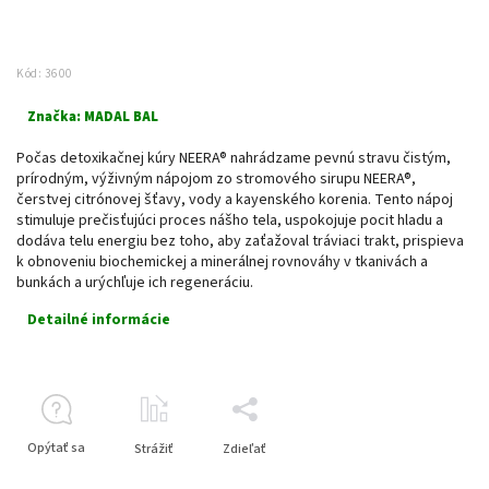
Kód:
3600
Značka:
MADAL BAL
Počas detoxikačnej kúry NEERA® nahrádzame pevnú stravu čistým,
prírodným, výživným nápojom zo stromového sirupu NEERA®,
čerstvej citrónovej šťavy, vody a kayenského korenia. Tento nápoj
stimuluje prečisťujúci proces nášho tela, uspokojuje pocit hladu a
dodáva telu energiu bez toho, aby zaťažoval tráviaci trakt, prispieva
k obnoveniu biochemickej a minerálnej rovnováhy v tkanivách a
bunkách a urýchľuje ich regeneráciu.
Detailné informácie
Opýtať sa
Strážiť
Zdieľať