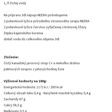
1,7l čistej vody
Na prípravu 3dl nápoju NEERA potrebujeme:
2 polievkové lyžice prírodného stromového sirupu NEERA
2 polievkové lyžice čerstvo vytlačenej citrónovej šťavy
štipka kajenského korenia
doliať vodu do celkového objemu 3dl
Zloženie:
čistý kanadský javorový sirup C+ a niekoľko druhov
palmových sirupov z juhovýchodnej Ázie
Výživové hodnoty na 100g:
Energetická hodnota: 1172 kJ / 280 kcal
Celkový obsah tuku 0,4 g - Nasýtené mastné kyseliny 0,4 g
Sacharidy 67 g
Cukry 58,5 g
Bielkoviny 0,5 g