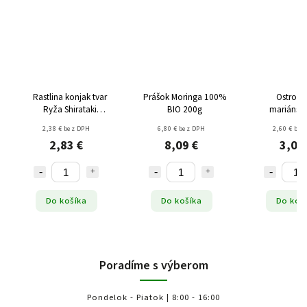
Rastlina konjak tvar
Prášok Moringa 100%
Ostrope
Ryža Shirataki
BIO 200g
mariánsky
(červená) bez gluténu
drvený 
2,38 € bez DPH
6,80 € bez DPH
2,60 € bez
270g
2,83 €
8,09 €
3,09
Do košíka
Do košíka
Do koš
Poradíme s výberom
Pondelok - Piatok | 8:00 - 16:00