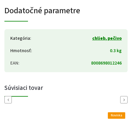
Dodatočné parametre
Kategória
:
chlieb, pečivo
Hmotnosť
:
0.3 kg
EAN
:
8008698012246
Súvisiaci tovar
Previous
Next
Novinka