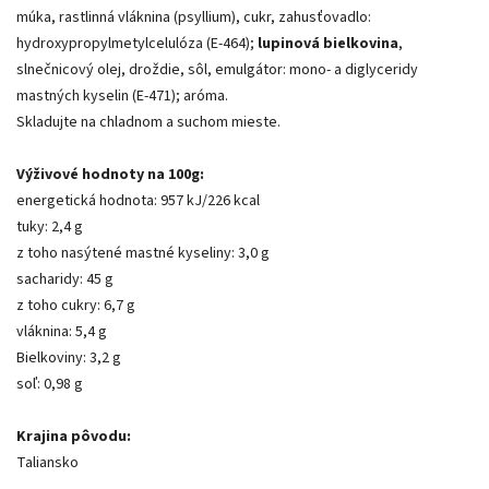
múka, rastlinná vláknina (psyllium), cukr, zahusťovadlo:
hydroxypropylmetylcelulóza (E-464);
lupinová bielkovina
,
slnečnicový olej, droždie, sôl, emulgátor: mono- a diglyceridy
mastných kyselin (E-471); aróma.
Skladujte na chladnom a suchom mieste.
Výživové hodnoty na 100g:
energetická hodnota: 957 kJ/226 kcal
tuky: 2,4 g
z toho nasýtené mastné kyseliny: 3,0 g
sacharidy: 45 g
z toho cukry: 6,7 g
vláknina: 5,4 g
Bielkoviny: 3,2 g
soľ: 0,98 g
Krajina pôvodu:
Taliansko