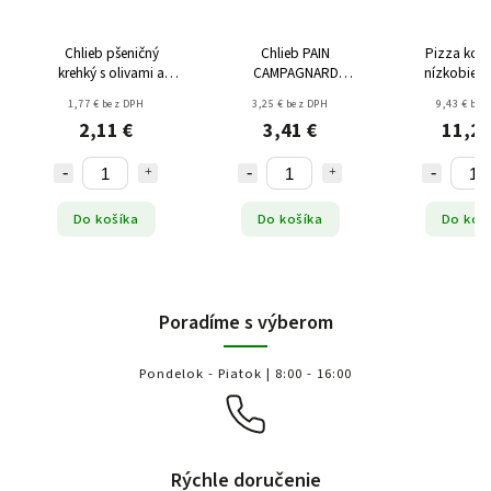
Chlieb pšeničný
Chlieb PAIN
Pizza kor
krehký s olivami a
CAMPAGNARD
nízkobielk
cesnakom 130g
bezgluténový 240g
(2x170g)
1,77 € bez DPH
3,25 € bez DPH
9,43 € bez
2,11 €
3,41 €
11,22
Do košíka
Do košíka
Do koš
Poradíme s výberom
Pondelok - Piatok | 8:00 - 16:00
Rýchle doručenie