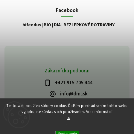
Facebook
bifeedus | BIO | DIA | BEZLEPKOVÉ POTRAVINY
Zákaznícka podpora:
+421 915 705 444
info@dml.sk
Tento web používa súbory cookie. Ďalším prechádzaním tohto webu
vyjadrujete súhlas s ich používaním. Viac informácií
tu
.
Copyright 2026
bifeedus | BIO | DIA | BEZLEPKOVÉ POTRAVINY
. Všetky
Nastavenie