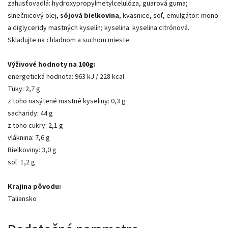
zahusťovadlá: hydroxypropylmetylcelulóza, guarová guma;
slnečnicový olej,
sójová bielkovina
, kvasnice, soľ, emulgátor: mono-
a diglyceridy mastných kyselín; kyselina: kyselina citrónová.
Skladujte na chladnom a suchom mieste.
Výživové hodnoty na 100g:
energetická hodnota: 963 kJ / 228 kcal
Tuky: 2,7 g
z toho nasýtené mastné kyseliny: 0,3 g
sacharidy: 44 g
z toho cukry: 2,1 g
vláknina: 7,6 g
Bielkoviny: 3,0 g
soľ: 1,2 g
Krajina pôvodu:
Taliansko