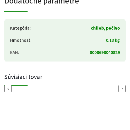
Dodatočné parametre
Kategória
:
chlieb, pečivo
Hmotnosť
:
0.13 kg
EAN
:
8008698040829
Súvisiaci tovar
Previous
Next