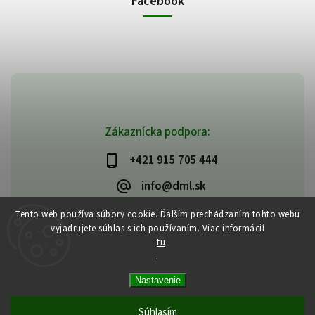
Facebook
Zákaznícka podpora:
+421 915 705 444
info@dml.sk
Tento web používa súbory cookie. Ďalším prechádzaním tohto webu
vyjadrujete súhlas s ich používaním. Viac informácií
tu
.
Copyright 2026
bifeedus | BIO | DIA | BEZLEPKOVÉ POTRAVINY
. Všetky
Nastavenie
práva vyhradené.
Vytvořil
Shoptet
| Design
Shoptak.cz
Súhlasím