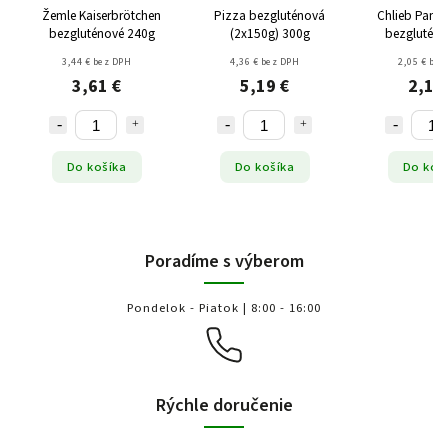
Žemle Kaiserbrötchen
Pizza bezgluténová
Chlieb Pan M
bezgluténové 240g
(2x150g) 300g
bezgluténo
3,44 € bez DPH
4,36 € bez DPH
2,05 € bez
3,61 €
5,19 €
2,15
Do košíka
Do košíka
Do koš
Poradíme s výberom
Pondelok - Piatok | 8:00 - 16:00
Rýchle doručenie