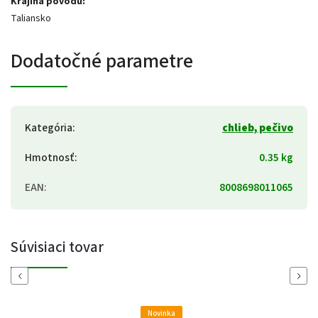
Krajina pôvodu:
Taliansko
Dodatočné parametre
Kategória
:
chlieb, pečivo
Hmotnosť
:
0.35 kg
EAN
:
8008698011065
Súvisiaci tovar
Previous
Next
Novinka