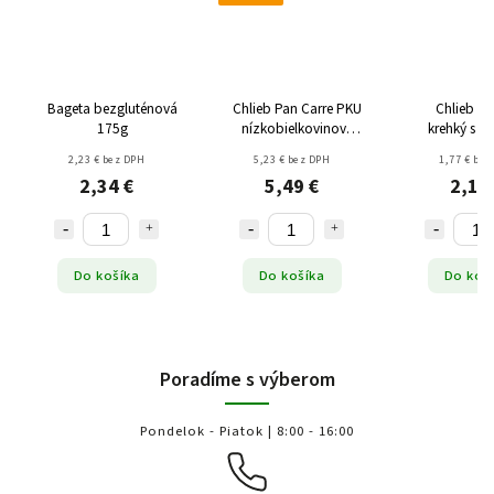
Bageta bezgluténová
Chlieb Pan Carre PKU
Chlieb pš
175g
nízkobielkovinový
krehký s p
300g
cibuľou
2,23 € bez DPH
5,23 € bez DPH
1,77 € bez
2,34 €
5,49 €
2,11
Do košíka
Do košíka
Do koš
Poradíme s výberom
Pondelok - Piatok | 8:00 - 16:00