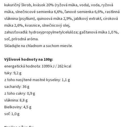
kukuričný škrob, kvások 20% (ryžová múka, voda), voda, ryžová
múka, slnečnicové semienka 6,6%, ľanové semienka 6,6%, rastlinná
vláknina (psyllium), quinoová múka 2,9%, jablkový extrakt, ciroková
múka 2,6%, kvasnice, slnečnicový olej,
zahusťovadlá: hydroxypropylmetylcelulóza; gaštanová múka 1,0 %,
soľ, prírodná aróma.
Skladujte na chladnom a suchom mieste.
Výživové hodnoty na 100g:
energetická hodnota: 1099 kJ / 262 kcal
tuky: 9,2 g
z toho nasýtené mastné kyseliny: 1,1 g
sacharidy: 36 g
z toho cukry: 0,9 g
vláknina: 8,8 g
Bielkoviny: 4,5 g
soľ: 1,0 g