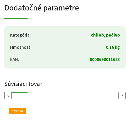
Dodatočné parametre
Kategória
:
chlieb, pečivo
Hmotnosť
:
0.16 kg
EAN
:
8008698011683
Súvisiaci tovar
Previous
Next
Novinka