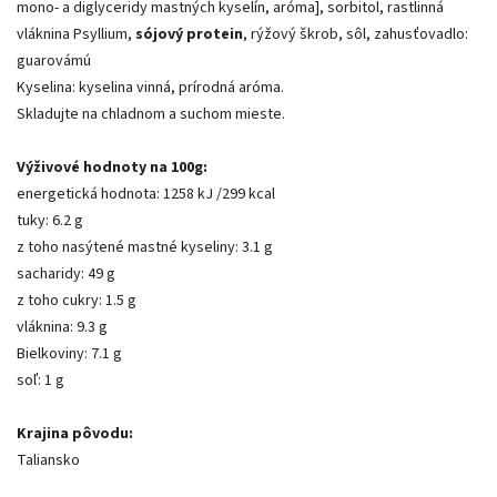
mono- a diglyceridy mastných kyselín, aróma], sorbitol, rastlinná
vláknina Psyllium,
sójový protein
, rýžový škrob, sôl, zahusťovadlo:
guarovámú
Kyselina: kyselina vinná, prírodná aróma.
Skladujte na chladnom a suchom mieste.
Výživové hodnoty na 100g:
energetická hodnota: 1258 kJ /299 kcal
tuky: 6.2 g
z toho nasýtené mastné kyseliny: 3.1 g
sacharidy: 49 g
z toho cukry: 1.5 g
vláknina: 9.3 g
Bielkoviny: 7.1 g
soľ: 1 g
Krajina pôvodu:
Taliansko