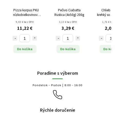
Pizza korpus PKU
Pečivo Ciabatta
Chlieb pš
nízkobielkovinový
Rustica (4x50g) 200g
krehký so s
(2x170g) 340g
9,43 € bez DPH
3,13 € bez DPH
1,76 € bez
11,22 €
3,29 €
2,09
Do košíka
Do košíka
Do koš
Poradíme s výberom
Pondelok - Piatok | 8:00 - 16:00
Rýchle doručenie