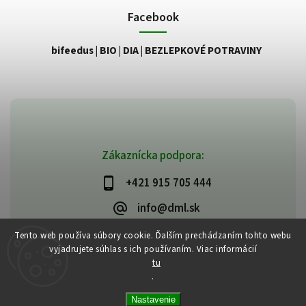
Facebook
bifeedus | BIO | DIA | BEZLEPKOVÉ POTRAVINY
Zákaznícka podpora:
+421 915 705 444
info@dml.sk
Tento web používa súbory cookie. Ďalším prechádzaním tohto webu
vyjadrujete súhlas s ich používaním. Viac informácií
tu
.
Copyright 2026
bifeedus | BIO | DIA | BEZLEPKOVÉ POTRAVINY
. Všetky
Nastavenie