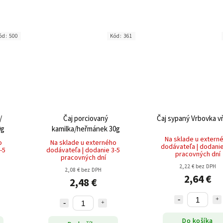
ód:
500
Kód:
361
/
Čaj porciovaný
Čaj sypaný Vrbovka v
0g
kamilka/heřmánek 30g
Na sklade u extern
o
Na sklade u externého
dodávateľa | dodanie
-5
dodávateľa | dodanie 3-5
pracovných dní
pracovných dní
2,22 € bez DPH
2,08 € bez DPH
2,64 €
2,48 €
Do košíka