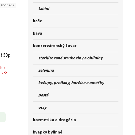
Kód:
467
tahini
kaše
káva
konzervárenský tovar
st 50g
sterilizované strukoviny a obilniny
ého
zelenina
 3-5
kečupy, pretlaky, horčice a omáčky
pestá
octy
kozmetika a drogéria
kvapky bylinné