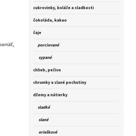
cukrovinky, koláče a sladkosti
čokoláda, kakao
čaje
(pamäť,
porciované
sypané
chlieb, pečivo
chrumky a slané pochutiny
džemy a nátierky
sladké
slané
orieškové