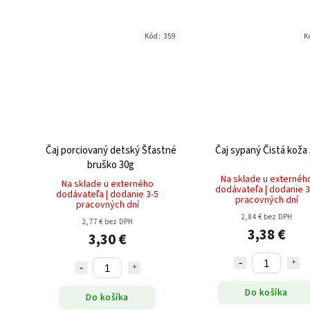
Kód:
359
K
Čaj porciovaný detský Šťastné
Čaj sypaný Čistá koža
bruško 30g
Na sklade u externéh
Na sklade u externého
dodávateľa | dodanie 3
dodávateľa | dodanie 3-5
pracovných dní
pracovných dní
2,84 € bez DPH
2,77 € bez DPH
3,38 €
3,30 €
Do košíka
Do košíka