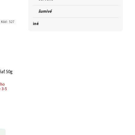
šumivé
Kód:
527
iné
ňať 50g
ého
 3-5