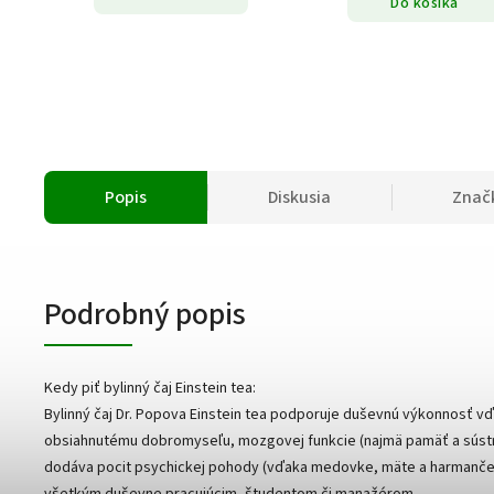
Do košíka
Popis
Diskusia
Znač
Podrobný popis
Kedy piť bylinný čaj Einstein tea:
Bylinný čaj Dr. Popova Einstein tea podporuje duševnú výkonnosť v
obsiahnutému dobromyseľu, mozgovej funkcie (najmä pamäť a súst
dodáva pocit psychickej pohody (vďaka medovke, mäte a harmančeku