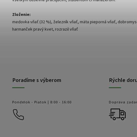
všetkým duševne pracujúcim, študentom či manažérom.
Zloženie:
medovka vňať (32 %), železník vňať, mäta pieporná vňať, dobromys
harmanček pravý kvet, rozrazil vňať
Poradíme s výberom
Rýchle dor
Pondelok - Piatok | 8:00 - 16:00
Doprava zada