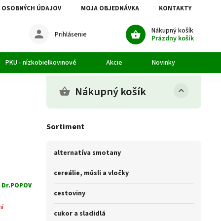
 OSOBNÝCH ÚDAJOV
MOJA OBJEDNÁVKA
KONTAKTY
Nákupný košík
Prihlásenie
Prázdny košík
PKU - nízkobielkovinové
Akcie
Novinky
Článk
Nákupný košík
Sortiment
alternatíva smotany
cereálie, müsli a vločky
:
Dr.POPOV
cestoviny
ní
cukor a sladidlá