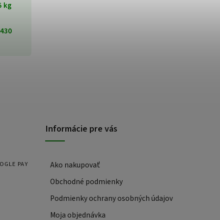
5 kg
430
Informácie pre vás
OOGLE PAY
Ako nakupovať
Obchodné podmienky
Podmienky ochrany osobných údajov
Moja objednávka