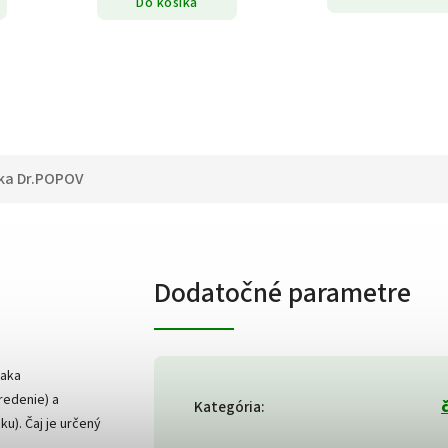
Do košíka
ka
Dr.POPOV
Dodatočné parametre
ďaka
redenie) a
Kategória
:
). Čaj je určený