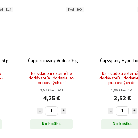
ód:
415
Kód:
390
t 50g
Čaj porciovaný Vodnár 30g
Čaj sypaný Hyperto
o
Na sklade u externého
Na sklade u extern
-5
dodávateľa | dodanie 3-5
dodávateľa | dodanie
pracovných dní
pracovných dní
3,57 € bez DPH
2,96 € bez DPH
4,25 €
3,52 €
Do košíka
Do košíka