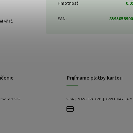
Hmotnosť
:
0.0
EAN
:
8595058900
eľ vňať,
učenie
Prijímame platby kartou
rmo od 50€
VISA | MASTERCARD | APPLE PAY | G