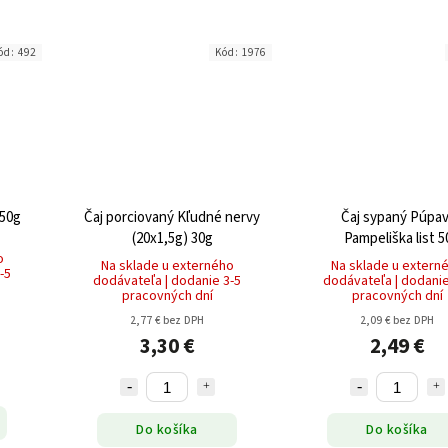
ód:
492
Kód:
1976
 50g
Čaj porciovaný Kľudné nervy
Čaj sypaný Púpav
(20x1,5g) 30g
Pampeliška list 5
o
Na sklade u externého
Na sklade u extern
-5
dodávateľa | dodanie 3-5
dodávateľa | dodanie
pracovných dní
pracovných dní
2,77 € bez DPH
2,09 € bez DPH
3,30 €
2,49 €
Do košíka
Do košíka