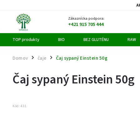
A
Zákaznícka podpora:
+421 915 705 444
TOP produkty
BIO
BEZ GLUTÉNU
RAW
Domov
čaje
Čaj sypaný Einstein 50g
/
/
Čaj sypaný Einstein 50g
Kód:
431