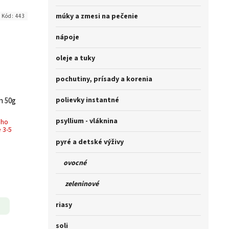
múky a zmesi na pečenie
Kód:
443
nápoje
oleje a tuky
pochutiny, prísady a korenia
polievky instantné
n 50g
psyllium - vláknina
ého
 3-5
pyré a detské výživy
ovocné
zeleninové
riasy
soli