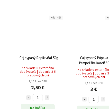
Kód:
498
K
Čaj sypaný Repík vňať 50g
Čaj sypaný Púpava 
Pampeliška koreň 5
Na sklade u externého
Na sklade u externéh
dodávateľa | dodanie 3-5
dodávateľa | dodanie 3
pracovných dní
pracovných dní
2,10 € bez DPH
2,52 € bez DPH
2,50 €
3 €
Do košíka