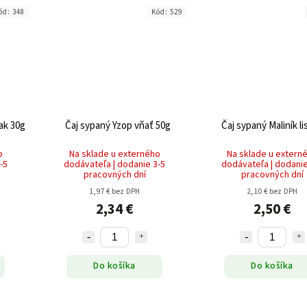
ód:
348
Kód:
529
ak 30g
Čaj sypaný Yzop vňať 50g
Čaj sypaný Maliník li
o
Na sklade u externého
Na sklade u extern
-5
dodávateľa | dodanie 3-5
dodávateľa | dodanie
pracovných dní
pracovných dní
1,97 € bez DPH
2,10 € bez DPH
2,34 €
2,50 €
Do košíka
Do košíka