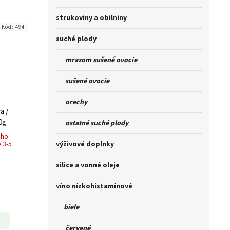
strukoviny a obilniny
Kód:
494
suché plody
mrazom sušené ovocie
sušené ovocie
orechy
a /
0g
ostatné suché plody
ého
výživové doplnky
 3-5
silice a vonné oleje
víno nízkohistamínové
biele
červené