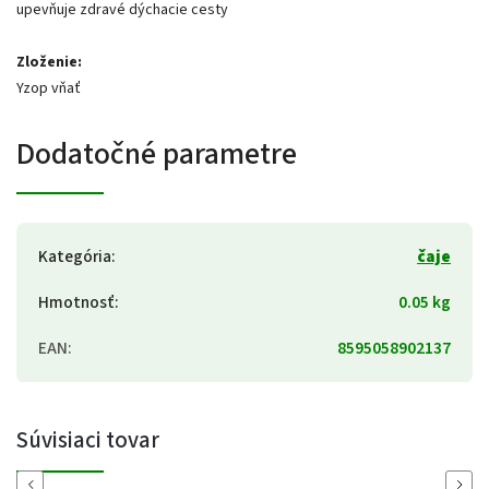
upevňuje zdravé dýchacie cesty
Zloženie:
Yzop vňať
Dodatočné parametre
Kategória
:
čaje
Hmotnosť
:
0.05 kg
EAN
:
8595058902137
Súvisiaci tovar
Previous
Next