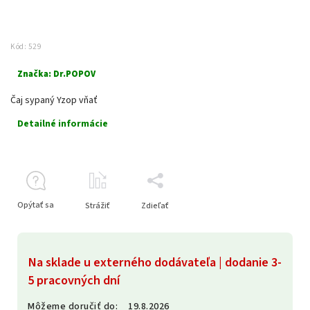
Kód:
529
Značka:
Dr.POPOV
Čaj sypaný Yzop vňať
Detailné informácie
Opýtať sa
Strážiť
Zdieľať
Na sklade u externého dodávateľa | dodanie 3-
5 pracovných dní
Môžeme doručiť do:
19.8.2026