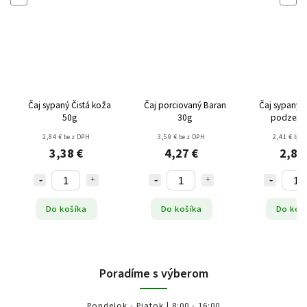
Čaj sypaný Čistá koža
Čaj porciovaný Baran
Čaj sypaný 
50g
30g
podzemo
2,84 € bez DPH
3,59 € bez DPH
2,41 € bez
3,38 €
4,27 €
2,87
Do košíka
Do košíka
Do koš
Poradíme s výberom
Pondelok - Piatok | 8:00 - 16:00