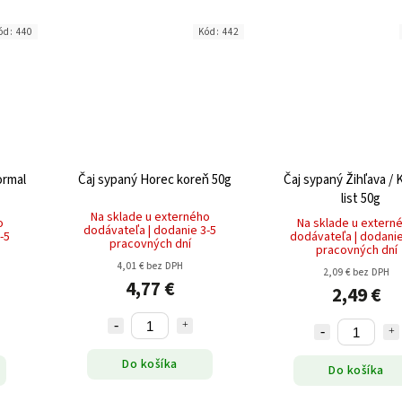
ód:
440
Kód:
442
ormal
Čaj sypaný Horec koreň 50g
Čaj sypaný Žihľava / 
list 50g
Na sklade u externého
o
Na sklade u extern
dodávateľa | dodanie 3-5
-5
dodávateľa | dodanie
pracovných dní
pracovných dní
4,01 € bez DPH
2,09 € bez DPH
4,77 €
2,49 €
Do košíka
Do košíka