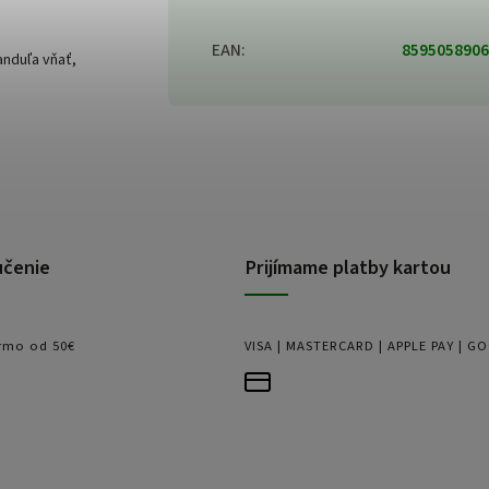
EAN
:
8595058906
anduľa vňať,
učenie
Prijímame platby kartou
rmo od 50€
VISA | MASTERCARD | APPLE PAY | G