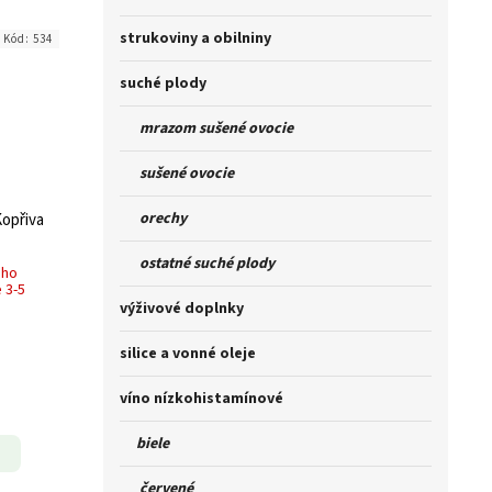
strukoviny a obilniny
Kód:
534
suché plody
mrazom sušené ovocie
sušené ovocie
orechy
Kopřiva
ostatné suché plody
ého
 3-5
výživové doplnky
silice a vonné oleje
víno nízkohistamínové
biele
červené