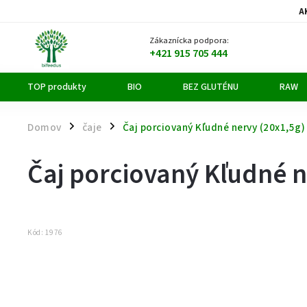
A
Zákaznícka podpora:
+421 915 705 444
TOP produkty
BIO
BEZ GLUTÉNU
RAW
Domov
čaje
Čaj porciovaný Kľudné nervy (20x1,5g)
/
/
Čaj porciovaný Kľudné n
Kód:
1976