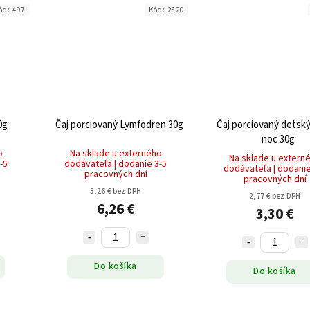
ód:
497
Kód:
2820
0g
Čaj porciovaný Lymfodren 30g
Čaj porciovaný detsk
noc 30g
o
Na sklade u externého
Na sklade u extern
-5
dodávateľa | dodanie 3-5
dodávateľa | dodanie
pracovných dní
pracovných dní
5,26 € bez DPH
2,77 € bez DPH
6,26 €
3,30 €
Do košíka
Do košíka