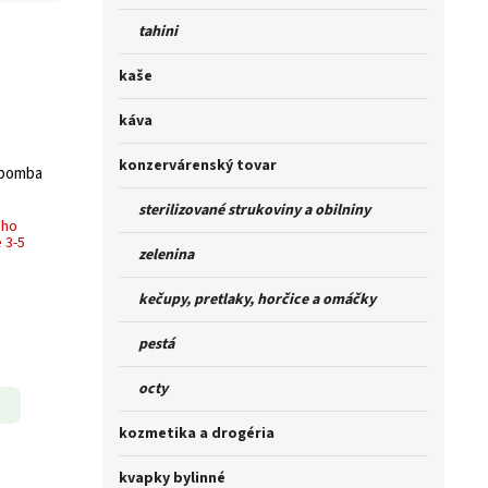
tahini
kaše
káva
konzervárenský tovar
 bomba
sterilizované strukoviny a obilniny
ého
 3-5
zelenina
kečupy, pretlaky, horčice a omáčky
pestá
octy
kozmetika a drogéria
kvapky bylinné