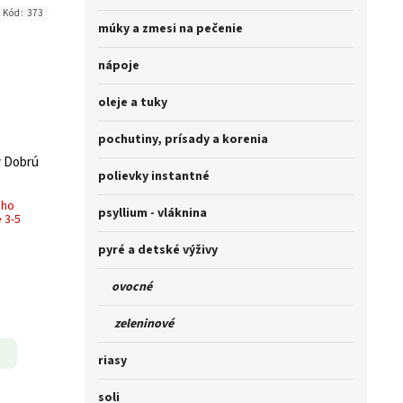
Kód:
373
múky a zmesi na pečenie
nápoje
oleje a tuky
pochutiny, prísady a korenia
ý Dobrú
polievky instantné
ého
psyllium - vláknina
 3-5
pyré a detské výživy
ovocné
zeleninové
riasy
soli