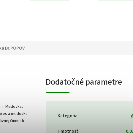
ka
Dr.POPOV
Dodatočné parametre
dni. Medovka,
 Vres a medovka
Kategória
:
ávnej činnosti
Hmotnosť
:
0.0