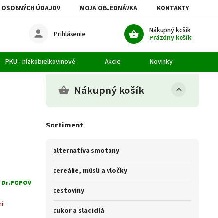
 OSOBNÝCH ÚDAJOV
MOJA OBJEDNÁVKA
KONTAKTY
Nákupný košík
Prihlásenie
Prázdny košík
PKU - nízkobielkovinové
Akcie
Novinky
Článk
Nákupný košík
Sortiment
alternatíva smotany
cereálie, müsli a vločky
:
Dr.POPOV
cestoviny
ní
cukor a sladidlá