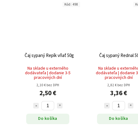
Kód:
498
K
Čaj sypaný Repík vňať 50g
Čaj sypaný Rednal 5
Na sklade u externého
Na sklade u externéh
dodávateľa | dodanie 3-5
dodávateľa | dodanie 3
pracovných dní
pracovných dní
2,10 € bez DPH
2,82 € bez DPH
2,50 €
3,36 €
Do košíka
Do košíka