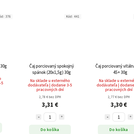
ód:
376
Kód:
441
 30g
Čaj porciovaný spokojný
Čaj porciovaný vitál
spánok (20x1,5g) 30g
45+ 30g
o
Na sklade u externého
Na sklade u extern
-5
dodávateľa | dodanie 3-5
dodávateľa | dodanie
pracovných dní
pracovných dní
2,78 € bez DPH
2,77 € bez DPH
3,31 €
3,30 €
Do košíka
Do košíka