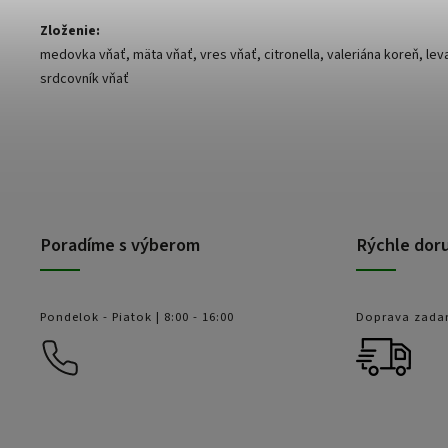
Zloženie:
medovka vňať, mäta vňať, vres vňať, citronella, valeriána koreň, lev
srdcovník vňať
Poradíme s výberom
Rýchle dor
Pondelok - Piatok | 8:00 - 16:00
Doprava zada