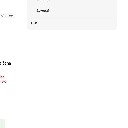
šumivé
Kód:
394
iné
na žena
ého
 3-5