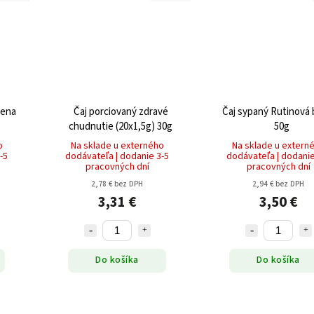
žena
Čaj porciovaný zdravé
Čaj sypaný Rutinová
chudnutie (20x1,5g) 30g
50g
o
Na sklade u externého
Na sklade u extern
-5
dodávateľa | dodanie 3-5
dodávateľa | dodanie
pracovných dní
pracovných dní
2,78 € bez DPH
2,94 € bez DPH
3,31 €
3,50 €
Do košíka
Do košíka