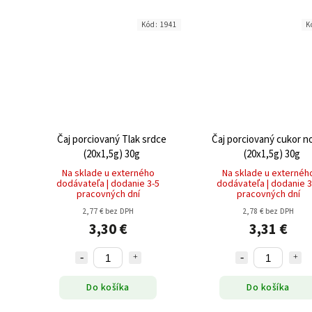
Kód:
1941
K
Čaj porciovaný Tlak srdce
Čaj porciovaný cukor n
(20x1,5g) 30g
(20x1,5g) 30g
Na sklade u externého
Na sklade u externéh
dodávateľa | dodanie 3-5
dodávateľa | dodanie 3
pracovných dní
pracovných dní
2,77 € bez DPH
2,78 € bez DPH
3,30 €
3,31 €
Do košíka
Do košíka