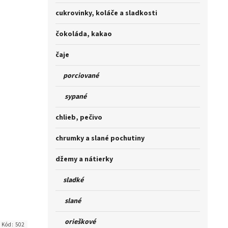
cukrovinky, koláče a sladkosti
čokoláda, kakao
čaje
porciované
sypané
chlieb, pečivo
chrumky a slané pochutiny
džemy a nátierky
sladké
slané
orieškové
Kód:
502