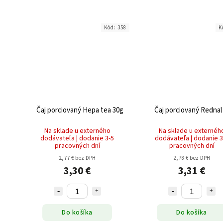
Kód:
358
K
Čaj porciovaný Hepa tea 30g
Čaj porciovaný Rednal
Na sklade u externého
Na sklade u externéh
dodávateľa | dodanie 3-5
dodávateľa | dodanie 3
pracovných dní
pracovných dní
2,77 € bez DPH
2,78 € bez DPH
3,30 €
3,31 €
Do košíka
Do košíka