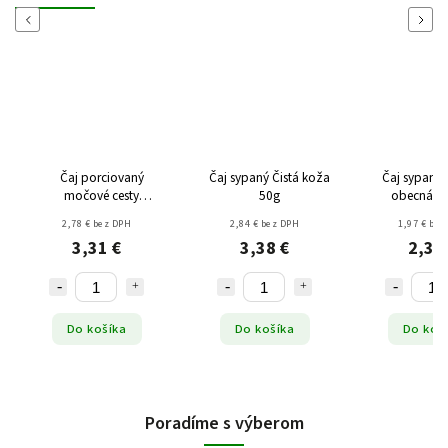
Previous
Next
Čaj porciovaný
Čaj sypaný Čistá koža
Čaj sypaný
močové cesty
50g
obecná vň
(20x1,5g) 30g
2,78 € bez DPH
2,84 € bez DPH
1,97 € bez
3,31 €
3,38 €
2,34
Do košíka
Do košíka
Do koš
Poradíme s výberom