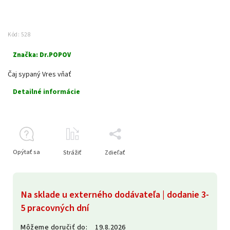
Kód:
528
Značka:
Dr.POPOV
Čaj sypaný Vres vňať
Detailné informácie
Opýtať sa
Strážiť
Zdieľať
Na sklade u externého dodávateľa | dodanie 3-
5 pracovných dní
Môžeme doručiť do:
19.8.2026