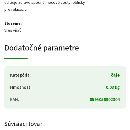
udržuje zdravé spodné močové cesty, obličky
pre relaxáciu
Zloženie:
Vres vňať
Dodatočné parametre
Kategória
:
čaje
Hmotnosť
:
0.03 kg
EAN
:
8595058902304
Súvisiaci tovar