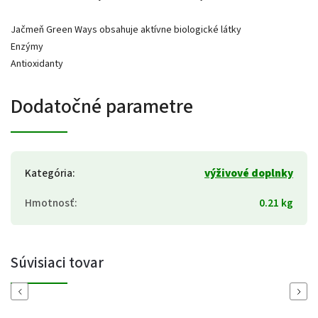
Jačmeň Green Ways obsahuje aktívne biologické látky
Enzýmy
Antioxidanty
Dodatočné parametre
Kategória
:
výživové doplnky
Hmotnosť
:
0.21 kg
Súvisiaci tovar
Previous
Next