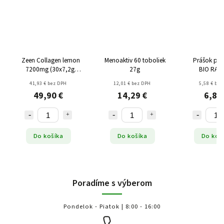
Zeen Collagen lemon
Menoaktiv 60 toboliek
Prášok pro
7200mg (30x7,2g)
27g
BIO RAW
216g
41,93 € bez DPH
12,01 € bez DPH
5,58 € bez
49,90 €
14,29 €
6,86
Do košíka
Do košíka
Do koš
Poradíme s výberom
Pondelok - Piatok | 8:00 - 16:00