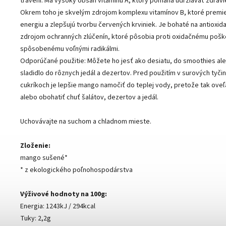
trávení. Má vysoký obsah vitamínu A, ktorý pomáha udržiavať zdrav
Okrem toho je skvelým zdrojom komplexu vitamínov B, ktoré premie
energiu a zlepšujú tvorbu červených krviniek. Je bohaté na antioxid
zdrojom ochranných zlúčenín, ktoré pôsobia proti oxidačnému poš
spôsobenému voľnými radikálmi.
Odporúčané použitie: Môžete ho jesť ako desiatu, do smoothies al
sladidlo do rôznych jedál a dezertov. Pred použitím v surových tyči
cukríkoch je lepšie mango namočiť do teplej vody, pretože tak oveľ
alebo obohatiť chuť šalátov, dezertov a jedál.
Uchovávajte na suchom a chladnom mieste.
Zloženie:
mango sušené*
* z ekologického poľnohospodárstva
Výživové hodnoty na 100g:
Energia: 1243kJ / 294kcal
Tuky: 2,2g