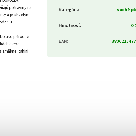
ie pokožky.
ňajú potraviny na
Kategória
:
suché p
anty a je skvelým
kodeniu
Hmotnosť
:
0.
ebo ako prírodné
EAN
:
3800225477
nkách alebo
a zmäkne. tahini