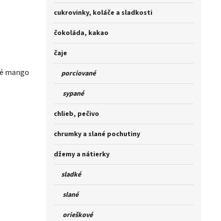
cukrovinky, koláče a sladkosti
čokoláda, kakao
čaje
ené mango
porciované
sypané
chlieb, pečivo
chrumky a slané pochutiny
džemy a nátierky
sladké
slané
orieškové