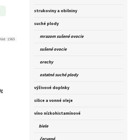
strukoviny a obilniny
suché plody
mrazom sušené ovocie
Kód:
1565
sušené ovocie
orechy
ostatné suché plody
výživové doplnky
0g
silice a vonné oleje
víno nízkohistamínové
biele
červené