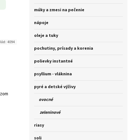
múky a zmesi na pečenie
nápoje
oleje a tuky
Kód:
4094
pochutiny, prísady a korenia
polievky instantné
psyllium - vláknina
pyré a detské výživy
azom
ovocné
zeleninové
riasy
soli