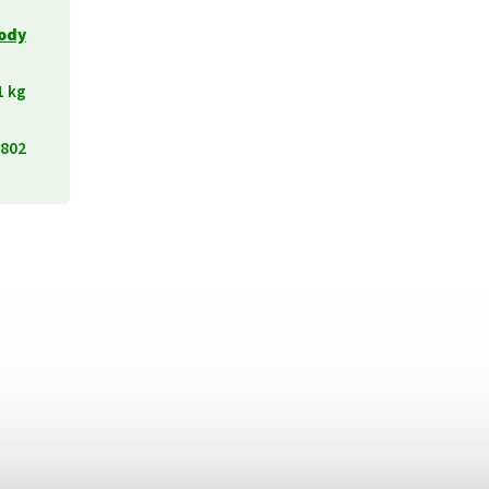
lody
1 kg
802