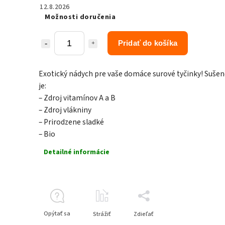
12.8.2026
Možnosti doručenia
Pridať do košíka
Exotický nádych pre vaše domáce surové tyčinky! Suš
je:
– Zdroj vitamínov A a B
– Zdroj vlákniny
– Prirodzene sladké
– Bio
Detailné informácie
Opýtať sa
Strážiť
Zdieľať