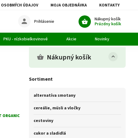
 OSOBNÝCH ÚDAJOV
MOJA OBJEDNÁVKA
KONTAKTY
Nákupný košík
Prihlásenie
Prázdny košík
PKU - nízkobielkovinové
Akcie
Novinky
Článk
Nákupný košík
Sortiment
alternatíva smotany
cereálie, müsli a vločky
T ORGANIC
cestoviny
cukor a sladidlá