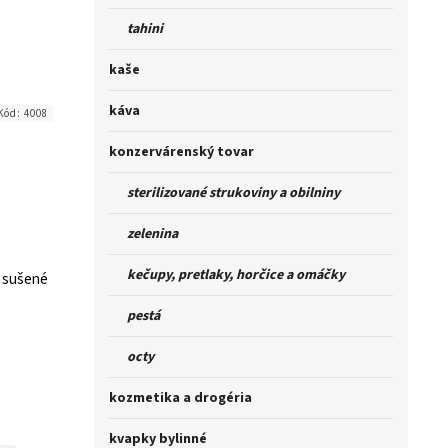
tahini
kaše
káva
Kód:
4008
konzervárenský tovar
sterilizované strukoviny a obilniny
zelenina
kečupy, pretlaky, horčice a omáčky
 sušené
pestá
octy
kozmetika a drogéria
kvapky bylinné