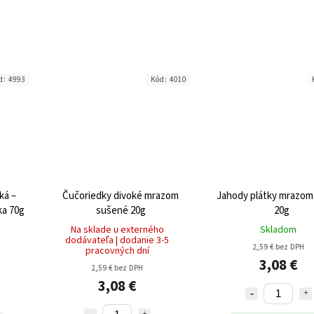
d:
4993
Kód:
4010
ká –
Čučoriedky divoké mrazom
Jahody plátky mrazom
ka 70g
sušené 20g
20g
Na sklade u externého
Skladom
dodávateľa | dodanie 3-5
2,59 € bez DPH
pracovných dní
3,08 €
2,59 € bez DPH
3,08 €