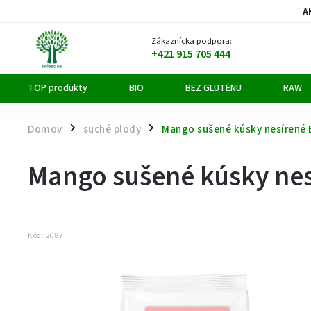
A
Zákaznícka podpora:
+421 915 705 444
TOP produkty
BIO
BEZ GLUTÉNU
RAW
Domov
suché plody
Mango sušené kúsky nesírené 
/
/
Mango sušené kúsky nes
Kód:
2087