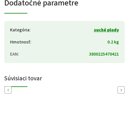
Dodatočné parametre
Kategória
:
suché plody
Hmotnosť
:
0.2 kg
EAN
:
3800225470421
Súvisiaci tovar
Previous
Next