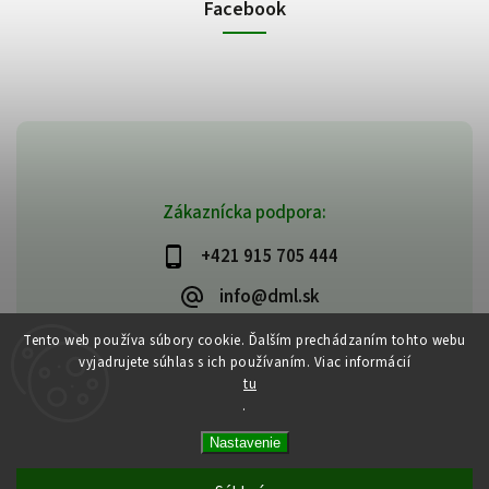
Facebook
Zákaznícka podpora:
+421 915 705 444
info@dml.sk
Tento web používa súbory cookie. Ďalším prechádzaním tohto webu
vyjadrujete súhlas s ich používaním. Viac informácií
tu
.
Copyright 2026
bifeedus | BIO | DIA | BEZLEPKOVÉ POTRAVINY
. Všetky
Nastavenie
práva vyhradené.
Vytvořil
Shoptet
| Design
Shoptak.cz