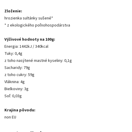
Zloženie:
hrozienka sultánky sušené*
* z ekologického poľnohospodárstva
Výživové hodnoty na 100g:
Energia: 1442kJ / 340kcal
Tuky: 0,4g
z toho nasýtené mastné kyseliny: 0,1g
Sacharidy: 79g
z toho cukry: 59g
Vláknina: 4g
Bielkoviny: 3g
Soľ: 0,03g
Krajina pôvodu:
non EU