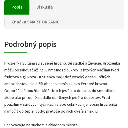
Popis
Diskusia
Značka
SMART ORGANIC
Podrobný popis
Hrozienka Sultána sú sušené hrozno. Sú sladké a žuvacie. Hrozienka
môžu obsahovať až 72 % hmotnosti cukrov, z ktorých väčšinu tvorí
fruktóza a glukóza. Hrozienka majú tiež vysoký obsah určitých
antioxidantov, ale nižší obsah vitamínu C ako čerstvé hrozno.
Odporúčané použitie: Môžete ich jesť ako desiatu, do smoothies
alebo ako prírodné sladidlo do rôznych jedál a dezertov. Pred
použitím v surových tyčinkách alebo cukríkoch je lepšie hrozienka
namočiť do teplej vody, pretože po nich oveľa zmäknú.
Uchovávajte na suchom a chladnom mieste.