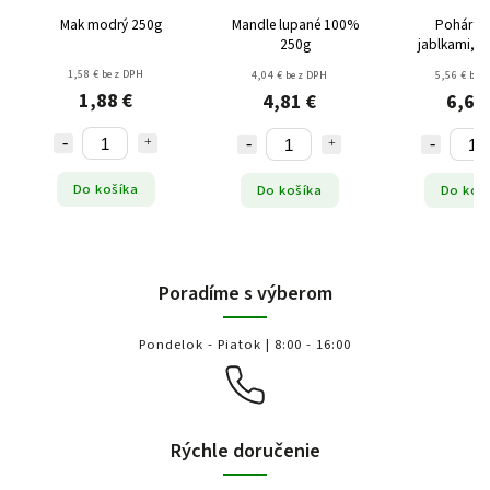
Mak modrý 250g
Mandle lupané 100%
Pohár ži
250g
jablkami, š
chia 3
1,58 € bez DPH
4,04 € bez DPH
5,56 € bez
1,88 €
4,81 €
6,62
Do košíka
Do košíka
Do koš
Poradíme s výberom
Pondelok - Piatok | 8:00 - 16:00
Rýchle doručenie