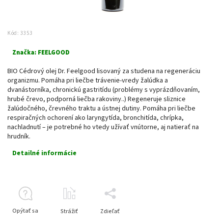
Kód:
3353
Značka:
FEELGOOD
BIO Cédrový olej Dr. Feelgood lisovaný za studena na regeneráciu
organizmu. Pomáha pri liečbe trávenie-vredy žalúdka a
dvanástorníka, chronickú gastritídu (problémy s vyprázdňovaním,
hrubé črevo, podporná liečba rakoviny..) Regeneruje sliznice
žalúdočného, črevného traktu a ústnej dutiny. Pomáha pri liečbe
respiračných ochorení ako laryngytída, bronchitída, chrípka,
nachladnutí – je potrebné ho vtedy užívať vnútorne, aj natierať na
hrudník.
Detailné informácie
Opýtať sa
Strážiť
Zdieľať