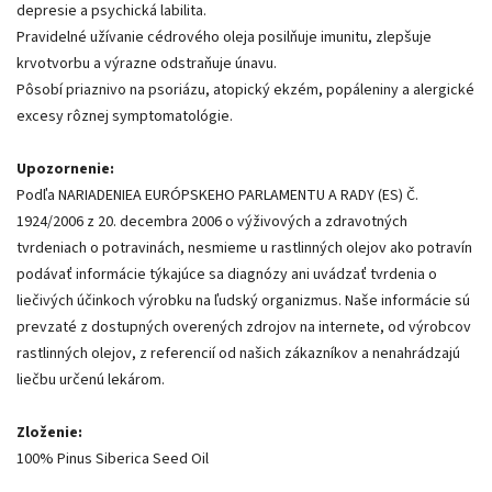
depresie a psychická labilita.
Pravidelné užívanie cédrového oleja posilňuje imunitu, zlepšuje
krvotvorbu a výrazne odstraňuje únavu.
Pôsobí priaznivo na psoriázu, atopický ekzém, popáleniny a alergické
excesy rôznej symptomatológie.
Upozornenie:
Podľa NARIADENIEA EURÓPSKEHO PARLAMENTU A RADY (ES) Č.
1924/2006 z 20. decembra 2006 o výživových a zdravotných
tvrdeniach o potravinách, nesmieme u rastlinných olejov ako potravín
podávať informácie týkajúce sa diagnózy ani uvádzať tvrdenia o
liečivých účinkoch výrobku na ľudský organizmus. Naše informácie sú
prevzaté z dostupných overených zdrojov na internete, od výrobcov
rastlinných olejov, z referencií od našich zákazníkov a nenahrádzajú
liečbu určenú lekárom.
Zloženie:
100% Pinus Siberica Seed Oil