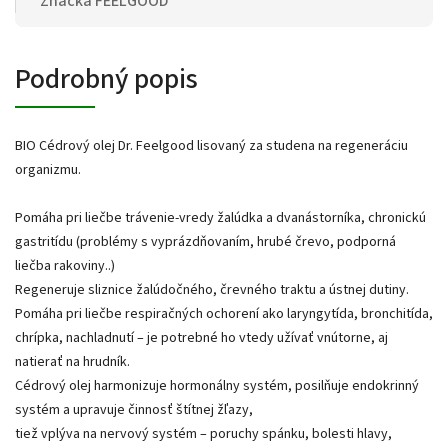
Značka
FEELGOOD
Podrobný popis
BIO Cédrový olej Dr. Feelgood lisovaný za studena na regeneráciu
organizmu.
Pomáha pri liečbe trávenie-vredy žalúdka a dvanástorníka, chronickú
gastritídu (problémy s vyprázdňovaním, hrubé črevo, podporná
liečba rakoviny..)
Regeneruje sliznice žalúdočného, črevného traktu a ústnej dutiny.
Pomáha pri liečbe respiračných ochorení ako laryngytída, bronchitída,
chrípka, nachladnutí – je potrebné ho vtedy užívať vnútorne, aj
natierať na hrudník.
Cédrový olej harmonizuje hormonálny systém, posilňuje endokrinný
systém a upravuje činnosť štítnej žľazy,
tiež vplýva na nervový systém – poruchy spánku, bolesti hlavy,