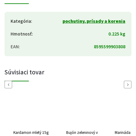
Kategória
:
pochutiny, prísady a korenia
Hmotnosť
:
0.225 kg
EAN
:
8595599903808
Súvisiaci tovar
Previous
Next
Kardamon mletý 15g
Bujón zeleninový v
Marináda teriya