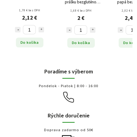
prášku bezgluténový
papá bezgl
BIO 125g
165m
1,78 € bez DPH
1,68 € bez DPH
2,02 € bez
2,12 €
2 €
2,40
Do košíka
Do košíka
Do koš
Poradíme s výberom
Pondelok - Piatok | 8:00 - 16:00
Rýchle doručenie
Doprava zadarmo od 50€