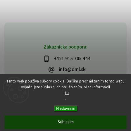
Zákaznícka podpora:
+421 915 705 444
info@dml.sk
Tento web používa súbory cookie. Ďalším prechádzaním tohto webu
vyjadrujete súhlas s ich používaním. Viac informácií
tu
.
Copyright 2026
bifeedus | BIO | DIA | BEZLEPKOVÉ POTRAVINY
. Všetky
Nastavenie
práva vyhradené.
Vytvořil
Shoptet
| Design
Shoptak.cz
Súhlasím