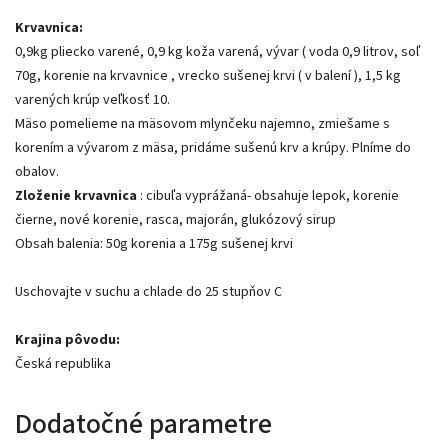
Krvavnica:
0,9kg pliecko varené, 0,9 kg koža varená, vývar ( voda 0,9 litrov, soľ
70g, korenie na krvavnice , vrecko sušenej krvi ( v balení ), 1,5 kg
varených krúp veľkosť 10.
Mäso pomelieme na mäsovom mlynčeku najemno, zmiešame s
korením a vývarom z mäsa, pridáme sušenú krv a krúpy. Plníme do
obalov.
Zloženie krvavnica
: cibuľa vyprážaná- obsahuje lepok, korenie
čierne, nové korenie, rasca, majorán, glukózový sirup
Obsah balenia: 50g korenia a 175g sušenej krvi
Uschovajte v suchu a chlade do 25 stupňov C
Krajina pôvodu:
Česká republika
Dodatočné parametre