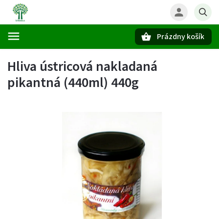
Prázdny košík
Hľadať
Hliva ústricová nakladaná
pikantná (440ml) 440g