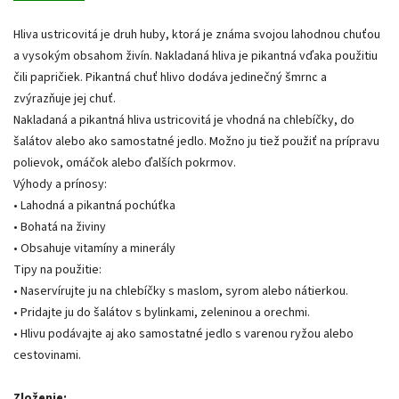
Hliva ustricovitá je druh huby, ktorá je známa svojou lahodnou chuťou
a vysokým obsahom živín. Nakladaná hliva je pikantná vďaka použitiu
čili papričiek. Pikantná chuť hlivo dodáva jedinečný šmrnc a
zvýrazňuje jej chuť.
Nakladaná a pikantná hliva ustricovitá je vhodná na chlebíčky, do
šalátov alebo ako samostatné jedlo. Možno ju tiež použiť na prípravu
polievok, omáčok alebo ďalších pokrmov.
Výhody a prínosy:
• Lahodná a pikantná pochúťka
• Bohatá na živiny
• Obsahuje vitamíny a minerály
Tipy na použitie:
• Naservírujte ju na chlebíčky s maslom, syrom alebo nátierkou.
• Pridajte ju do šalátov s bylinkami, zeleninou a orechmi.
• Hlivu podávajte aj ako samostatné jedlo s varenou ryžou alebo
cestovinami.
Zloženie: