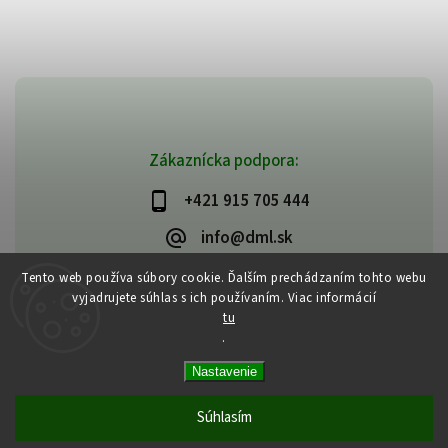
Zákaznícka podpora:
+421 915 705 444
info@dml.sk
Tento web používa súbory cookie. Ďalším prechádzaním tohto webu
vyjadrujete súhlas s ich používaním. Viac informácií
tu
.
Copyright 2026
bifeedus | BIO | DIA | BEZLEPKOVÉ POTRAVINY
. Všetky
Nastavenie
práva vyhradené.
Vytvořil
Shoptet
| Design
Shoptak.cz
Súhlasím