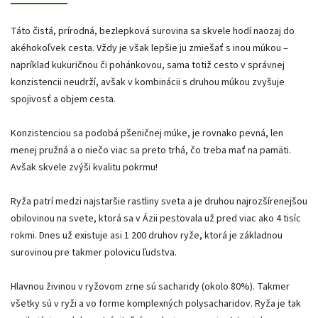
Táto čistá, prírodná, bezlepková surovina sa skvele hodí naozaj do
akéhokoľvek cesta. Vždy je však lepšie ju zmiešať s inou múkou –
napríklad kukuričnou či pohánkovou, sama totiž cesto v správnej
konzistencii neudrží, avšak v kombinácii s druhou múkou zvyšuje
spojivosť a objem cesta.
Konzistenciou sa podobá pšeničnej múke, je rovnako pevná, len
menej pružná a o niečo viac sa preto trhá, čo treba mať na pamäti.
Avšak skvele zvýši kvalitu pokrmu!
Ryža patrí medzi najstaršie rastliny sveta a je druhou najrozšírenejšou
obilovinou na svete, ktorá sa v Ázii pestovala už pred viac ako 4 tisíc
rokmi. Dnes už existuje asi 1 200 druhov ryže, ktorá je základnou
surovinou pre takmer polovicu ľudstva.
Hlavnou živinou v ryžovom zrne sú sacharidy (okolo 80%). Takmer
všetky sú v ryži a vo forme komplexných polysacharidov. Ryža je tak