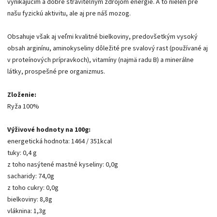
vynikajúcim a dobre stráviteľným zdrojom energie. A to nielen pre
našu fyzickú aktivitu, ale aj pre náš mozog.
Obsahuje však aj veľmi kvalitné bielkoviny, predovšetkým vysoký
obsah arginínu, aminokyseliny dôležité pre svalový rast (používané aj
v proteínových prípravkoch), vitamíny (najmä radu B) a minerálne
látky, prospešné pre organizmus.
Zloženie:
Ryža 100%
Výživové hodnoty na 100g:
energetická hodnota: 1464 / 351kcal
tuky: 0,4 g
z toho nasýtené mastné kyseliny: 0,0g
sacharidy: 74,0g
z toho cukry: 0,0g
bielkoviny: 8,8g
vláknina: 1,3g