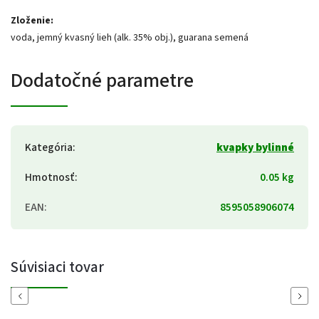
Zloženie:
voda, jemný kvasný lieh (alk. 35% obj.), guarana semená
Dodatočné parametre
Kategória
:
kvapky bylinné
Hmotnosť
:
0.05 kg
EAN
:
8595058906074
Súvisiaci tovar
Previous
Next