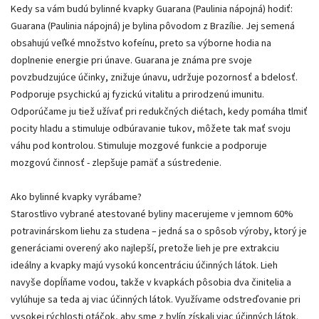
Kedy sa vám budú bylinné kvapky Guarana (Paulinia nápojná) hodiť:
Guarana (Paulinia nápojná) je bylina pôvodom z Brazílie. Jej semená
obsahujú veľké množstvo kofeínu, preto sa výborne hodia na
doplnenie energie pri únave. Guarana je známa pre svoje
povzbudzujúce účinky, znižuje únavu, udržuje pozornosť a bdelosť.
Podporuje psychickú aj fyzickú vitalitu a prirodzenú imunitu.
Odporúčame ju tiež užívať pri redukčných diétach, kedy pomáha tlmiť
pocity hladu a stimuluje odbúravanie tukov, môžete tak mať svoju
váhu pod kontrolou. Stimuluje mozgové funkcie a podporuje
mozgovú činnosť - zlepšuje pamäť a sústredenie.
Ako bylinné kvapky vyrábame?
Starostlivo vybrané atestované byliny macerujeme v jemnom 60%
potravinárskom liehu za studena – jedná sa o spôsob výroby, ktorý je
generáciami overený ako najlepší, pretože lieh je pre extrakciu
ideálny a kvapky majú vysokú koncentráciu účinných látok. Lieh
navyše dopĺňame vodou, takže v kvapkách pôsobia dva činitelia a
vylúhuje sa teda aj viac účinných látok. Využívame odstreďovanie pri
vysokej rýchlosti otáčok, aby sme z bylín získali viac účinných látok.