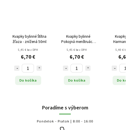
Kvapky bylinné Štítna
Kvapky bylinné
Kvapky b
žľaza - znížená 50ml
Pokojná menštruácia
Harmanček
50ml
50m
5,45 € bez DPH
5,45 € bez DPH
5,40 € bez
6,70 €
6,70 €
6,64
Do košíka
Do košíka
Do koš
Poradíme s výberom
Pondelok - Piatok | 8:00 - 16:00