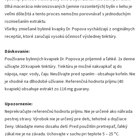
Dlhá macerácia mikronizovaných (jemne rozomletých) bylín v liehu je
veľmi dôležitá a tento proces nemožno porovnávať s jednoduchým
rozmiešaním extraktu.
Všetky zmiešané bylinné kvapky Dr. Popova vychádzajú z originálnych
receptúr, ktoré zaručujú vysokú účinnosť výslednej tinktúry.
Dávkovanie:
Používanie bylinných kvapiek Dr. Popova je príjemné a ľahké. 2x denne
užívajte 20 kvapiek tinktúry. Tinktúru je možné nakvapkať aj do
nápoja, napr. vody, čaju. Neužívajte pred spaním - obsahuje kofeín. Nie
je vhodné na dlhodobé užívanie. Referenčná hodnota príjmu (40
kvapiek) obsahuje extrakt zo 116 mg guarany.
Upozornenie:
Neprekračujte referenčnú hodnotu príjmu. Nie je určené ako náhrada
pestrej stravy. Výrobok nie je určený pre deti, tehotné a dojčiace
ženy. Ukladajte mimo dosahu detí. Pred použitím pretrepať, ľahký
zákal nie je na závadu. Uchovajte v suchu pri teplote 5 – 25 °C.