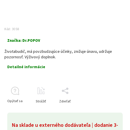
Kód:
3058
Značka:
Dr.POPOV
Životabudič, má povzbudzujúce účinky, znižuje únavu, udržuje
pozornosť. Výživový doplnok.
Detailné informácie
Opýtať sa
Strážiť
Zdieľať
Na sklade u externého dodávateľa | dodanie 3-